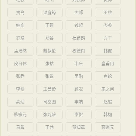
贾岛
温庭筠
孟郊
王维
韩愈
王建
钱起
岑参
罗隐
郑谷
杜荀鹤
方干
孟浩然
戴叔伦
权德舆
韩偓
皮日休
张祜
韦庄
皇甫冉
张乔
张说
吴融
卢纶
李峤
王昌龄
顾况
宋之问
高适
司空图
李端
赵嘏
柳宗元
张九龄
李贺
韩翃
马戴
王勃
贺知章
郦道元