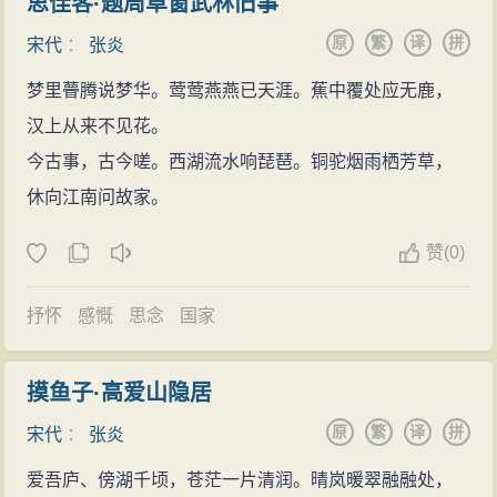
思佳客·题周草窗武林旧事
原
繁
译
拼
宋代
：
张炎
梦里瞢腾说梦华。莺莺燕燕已天涯。蕉中覆处应无鹿，
汉上从来不见花。
今古事，古今嗟。西湖流水响琵琶。铜驼烟雨栖芳草，
休向江南问故家。
赞
(
0)
抒怀
感慨
思念
国家
摸鱼子·高爱山隐居
原
繁
译
拼
宋代
：
张炎
爱吾庐、傍湖千顷，苍茫一片清润。晴岚暖翠融融处，