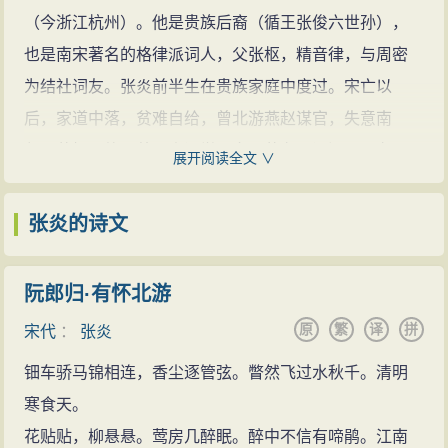
于创作了中国最早的词论专著《词
（今浙江杭州）。他是贵族后裔（循王张俊六世孙），
源》，总结整理了宋末雅词一派的主
也是南宋著名的格律派词人，父张枢，精音律，与周密
要艺术思想与成就，其中以“清空”，
为结社词友。张炎前半生在贵族家庭中度过。宋亡以
“骚雅”为主要主张。
张炎的诗文(306
后，家道中落，贫难自给，曾北游燕赵谋官，失意南
篇)
张炎的名句(32条)
归，落拓而终。曾从事词学研究，著有《词源》，有
展开阅读全文 ∨
《山中白云词》，存词约三百首。文学史上把他和另一
著名词人姜夔并称为“姜张”。他与宋末著名词人蒋捷、王
张炎的诗文
沂孙、周密并称“宋末四大家”。
张炎出身世家，曾在贵公子的生活中悠游多年。
阮郎归·有怀北游
1276年元兵攻破临安，张炎祖父张濡被元人磔杀，家财
原
繁
译
拼
宋代
：
张炎
被抄没。即落魄鲜欢，在江南江北纵横千里的地方漂
钿车骄马锦相连，香尘逐管弦。瞥然飞过水秋千。清明
泊。由于不愿意北向俯首事敌，就长期寓居临安。他怀
寒食天。
抱空狂，又恃才傲物，几乎日日花前为醉，号呼挥写，
花贴贴，柳悬悬。莺房几醉眠。醉中不信有啼鹃。江南
以至于郑思肖评价他说：“鼓吹春声于繁华世界，能令后