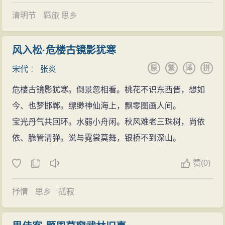
清明节
羁旅 思乡
风入松·危楼古镜影犹寒
原
繁
译
拼
宋代
：
张炎
危楼古镜影犹寒。倒景忽相看。桃花不识东西晋，想如
今、也梦邯郸。缥缈神仙海上，飘零图画人间。
宝光丹气共回环。水弱小舟闲。秋风难老三珠树，尚依
依、脆管清弹。说与霓裳莫舞，银桥不到深山。
赞
(
0)
抒情
思乡
孤寂