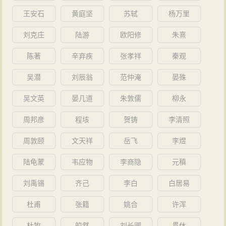
王安石
黄庭坚
苏轼
杨万里
刘克庄
陆游
欧阳修
朱熹
陈著
辛弃疾
张孝祥
秦观
吴潜
刘辰翁
范仲淹
晏殊
吴文英
晏几道
朱敦儒
柳永
周邦彦
程垓
贺铸
李清照
周敦颐
文天祥
岳飞
李煜
陆龟蒙
韦应物
李商隐
元稹
刘禹锡
齐己
李白
白居易
杜甫
张籍
姚合
许浑
杜牧
皎然
刘长卿
贯休