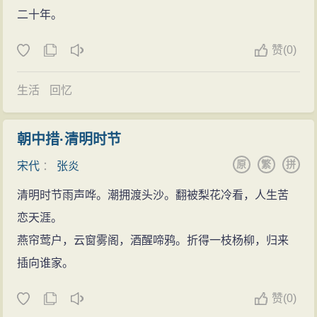
二十年。
三十年西湖锦秀山水，犹生清响。”
赞
(
0)
生活
回忆
朝中措·清明时节
原
繁
拼
宋代
：
张炎
清明时节雨声哗。潮拥渡头沙。翻被梨花冷看，人生苦
恋天涯。
燕帘莺户，云窗雾阁，酒醒啼鸦。折得一枝杨柳，归来
插向谁家。
赞
(
0)