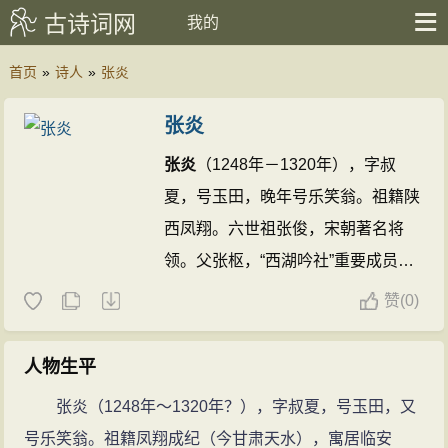
古诗词网
我的
首页
»
诗人
»
张炎
张炎
张炎
（1248年－1320年），字叔
夏，号玉田，晚年号乐笑翁。祖籍陕
西凤翔。六世祖张俊，宋朝著名将
领。父张枢，“西湖吟社”重要成员，
妙解音律，与著名词人周密相交。
张
赞
(
0)
炎
是勋贵之后，前半生居于临安，生
活优裕，而宋亡以后则家道中落，晚
人物生平
年漂泊落拓。著有《山中白云词》，
张炎（1248年～1320年？），字叔夏，号玉田，又
存词302首。
张炎
另一重要的贡献在
号乐笑翁。祖籍凤翔成纪（今甘肃天水），寓居临安