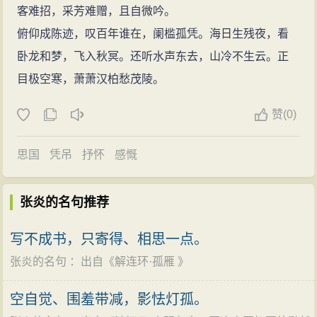
客难招，采芳难赠，且自微吟。
俯仰成陈迹，叹百年谁在，阑槛孤凭。海日生残夜，看
卧龙和梦，飞入秋冥。还听水声东去，山冷不生云。正
目极空寒，萧萧汉柏愁茂陵。
赞
(
0)
思国
凭吊
抒怀
感慨
张炎的名句推荐
写不成书，只寄得、相思一点。
张炎的名句
：出自《
解连环·孤雁
》
空自觉、围羞带减，影怯灯孤。