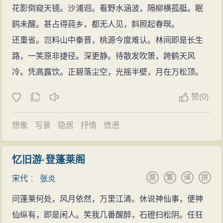
花影倒窥天镜。沙浦迥。看野水涵波，隔柳横孤艇。眠
鸥未醒。甚占得莼乡，都无人见，斜照起春暝。
还重省。岂料山中秦晋，桃源今度难认。林间即是长生
路，一笑原非捷径。深更静。待散发吹箫，跨鹤天风
冷。凭高露饮。正碧落尘空，光摇半壁，月在万松顶。
赞
(
0)
想象
写景
隐居
抒情
愤懑
忆旧游·登蓬莱阁
原
繁
译
拼
宋代
：
张炎
问蓬莱何处，风月依然，万里江清。休说神仙事，便神
仙纵有，即是闲人。笑我几番醒醉，石磴扫松阴。任狂