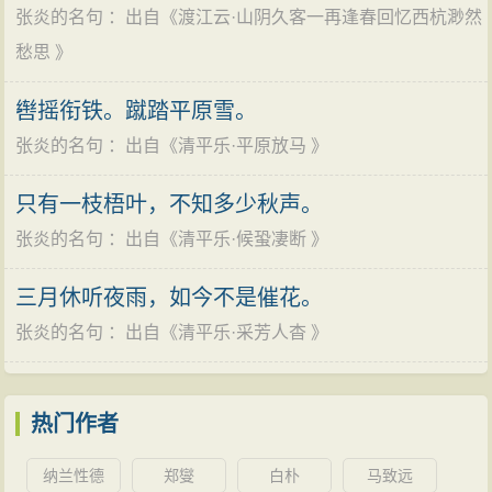
张炎的名句
：出自《
渡江云·山阴久客一再逢春回忆西杭渺然
愁思
》
辔摇衔铁。蹴踏平原雪。
张炎的名句
：出自《
清平乐·平原放马
》
只有一枝梧叶，不知多少秋声。
张炎的名句
：出自《
清平乐·候蛩凄断
》
三月休听夜雨，如今不是催花。
张炎的名句
：出自《
清平乐·采芳人杳
》
热门作者
纳兰性德
郑燮
白朴
马致远