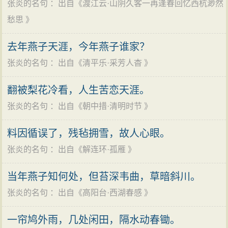
张炎的名句
：出自《
渡江云·山阴久客一再逢春回忆西杭渺然
愁思
》
去年燕子天涯，今年燕子谁家？
张炎的名句
：出自《
清平乐·采芳人杳
》
翻被梨花冷看，人生苦恋天涯。
张炎的名句
：出自《
朝中措·清明时节
》
料因循误了，残毡拥雪，故人心眼。
张炎的名句
：出自《
解连环·孤雁
》
当年燕子知何处，但苔深韦曲，草暗斜川。
张炎的名句
：出自《
高阳台·西湖春感
》
一帘鸠外雨，几处闲田，隔水动春锄。