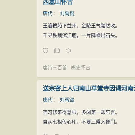
西塞山怀古
元和十一年三月（817年2月），刘禹锡
唐代
：
刘禹锡
诗，得罪执政，被外放为连州刺史。刘禹锡
王濬楼船下益州，金陵王气黯然收。
对当朝权贵的极大不满，又写了许多赋来表
千寻铁锁沉江底，一片降幡出石头。
取了营养，他的诗歌创作表现出一些新的特
柳宗元《天说》相呼应的《天论》三篇。
元和九年（814年）十二月，他才与柳
史，幸有裴度、柳宗元诸人帮助，改为连州
唐诗三百首
咏史怀古
元和十四年（819年）因母丧才得以离
长庆元年（821年）冬，刘禹锡被任为
送宗密上人归南山草堂寺因谒河南
长庆四年（824年）夏，调任和州（今
唐代
：
刘禹锡
宝历二年（826年）奉调回洛阳，任职
宿习修来得慧根，多闻第一却忘言。
晚年生活
自从七祖传心印，不要三乘入便门。
大和元年，刘禹锡任东都尚书。次年回朝
而始终不屈的意志。以后历官苏州、汝州、