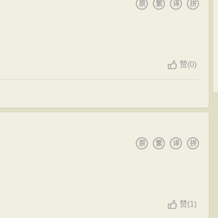
原
繁
译
拼
赞
(
0)
原
繁
译
拼
赞
(
1)