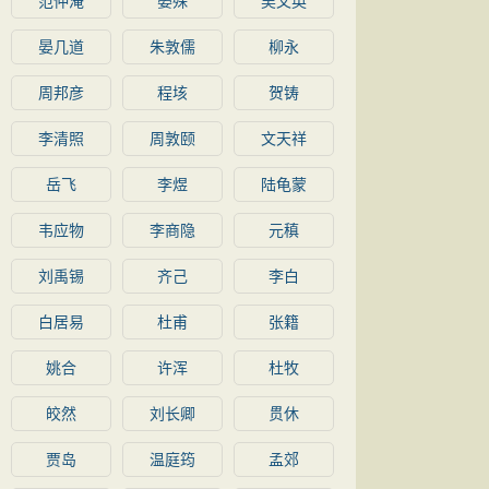
范仲淹
晏殊
吴文英
晏几道
朱敦儒
柳永
周邦彦
程垓
贺铸
李清照
周敦颐
文天祥
岳飞
李煜
陆龟蒙
韦应物
李商隐
元稹
刘禹锡
齐己
李白
白居易
杜甫
张籍
姚合
许浑
杜牧
皎然
刘长卿
贯休
贾岛
温庭筠
孟郊