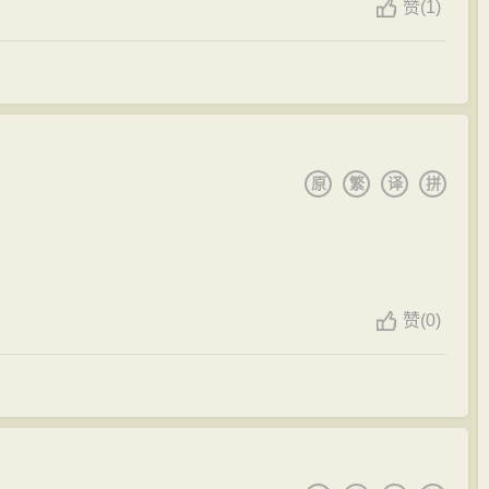
赞
(
1)
衔。世称刘宾客、刘尚书。刘禹锡晚年到洛阳，与朋友白居
活闲适，和白居易留有《刘白唱和集》、《刘白吴洛寄和
吟唱和佳作。此后，他历任集贤殿学士、礼部郎中、苏州
客分司东都。
原
繁
译
拼
七十一岁。死后被追赠为户部尚书，葬在河南荥阳（今郑州
赞
(
0)