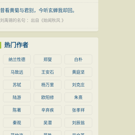
昔看黄菊与君别，今听玄蝉我却回。
刘禹锡的名句
：出自《
始闻秋风
》
热门作者
纳兰性德
郑燮
白朴
马致远
王安石
黄庭坚
苏轼
杨万里
刘克庄
陆游
欧阳修
朱熹
陈著
辛弃疾
张孝祥
秦观
吴潜
刘辰翁