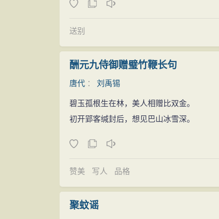
书监分司东都的闲职。
会昌元年（841年），加检校礼部尚书
送别
易、裴度、韦庄等交游赋诗，唱和对吟，生
卷》，与白居易，裴度留有《汝洛集》等对
酬元九侍御赠璧竹鞭长句
刺史、汝州刺吏、同州刺史，最后以太子宾
唐代
：
刘禹锡
会昌二年（842年）病卒于洛阳，享年
碧玉孤根生在林，美人相赠比双金。
荥阳）。
初开郢客缄封后，想见巴山冰雪深。
赞美
写人
品格
聚蚊谣