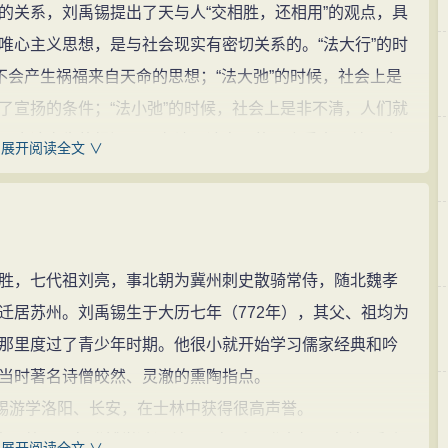
的关系，刘禹锡提出了天与人“交相胜，还相用”的观点，具
唯心主义思想，是与社会现实有密切关系的。“法大行”的时
不会产生祸福来自天命的思想；“法大弛”的时候，社会上是
了宣扬的条件；“法小弛”的时候，社会上是非不清，人们就
天命论产生的根源，是在认识论方面的一个重大贡献。这
展开阅读全文 ∨
为，在法大行的社会里，是为公是，非为公非，蹈道必
的行为，与天没有关系。在法大弛的社会里，是非颠倒过
现象找不到解释，就不得不把一切归之于天。他又认为，
理昧”时，就不会不讲天命。刘禹锡从法弛和理昧来解释有神论
，七代祖刘亮，事北朝为冀州刺史散骑常侍，随北魏孝
在一定条件下创造出来的，是具有积极意义的。他在所写
迁居苏州。刘禹锡生于大历七年（772年），其父、祖均为
论战深入下去，进一步探索天人关系问题。他认为，“大凡
那里度过了青少年时期。他很小就开始学习儒家经典和吟
形之大者也；人，动物之尤者也。天之能，人固不能也；
当时著名诗僧皎然、灵澈的熏陶指点。
身的自然特点，“交相胜”，“还相用”。人虽不能干预自然界
锡游学洛阳、长安，在士林中获得很高声誉。
士及第，同年登博学鸿词科。两年后再登吏部取士科，释褐