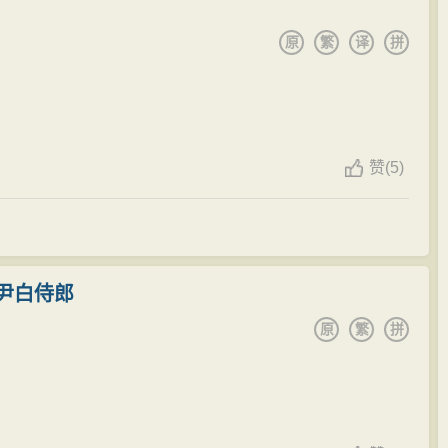
写了《元和十一年，自朗州召至京，戏赠看花诸君子》
原
繁
译
拼
被贬在朗州前后近十年。其间创作了大量寓言诗，表达了
达自己不甘沉沦的雄心。由于接触当地民间歌谣，从中吸
点。在此期间，他还写了多篇哲学论文，最重要的便是与
赞
(
5)
宗元等人奉诏还京。但不久又被贬谪到更远的播州去当刺
刺史。刘禹锡在连州近五年。
开。
夔州（今四川奉节县）刺史。
尹白侍郎
安徽和县）刺史。
原
繁
拼
于东都尚书省。从初次被贬到这时，前后共历二十三年。
任主客郎中写了《再游玄都观绝句》，表现了屡遭打击
同州刺史。从开成元年（836年）开始，改任太子宾客、秘