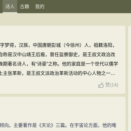
诗人
古籍
我的
2），字梦得，汉族，中国唐朝彭城（今徐州）人，祖籍洛阳，
自称是汉中山靖王后裔，曾任监察御史，是王叔文政治改
晚期著名诗人，有“诗豪”之称。他的家庭是一个世代以儒学
上主张革新，是王叔文派政治革新活动的中心人物之一。
为朗州司马（今湖南常德）。据湖南常德历史学家、收藏
赞
(
14)
锡
被贬为朗州司马其间写了著名的“汉寿城春望”。
刘禹锡的
(44条)
向。主要著作是《天论》三篇。在宇宙论方面，他的唯