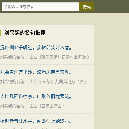
刘禹锡的名句推荐
沉舟侧畔千帆过，病树前头万木春。
刘禹锡的名句
：出自《
酬乐天扬州初逢席上见赠
》
九曲黄河万里沙，浪淘风簸自天涯。
刘禹锡的名句
：出自《
浪淘沙·九曲黄河万里沙
》
人世几回伤往事，山形依旧枕寒流。
刘禹锡的名句
：出自《
西塞山怀古
》
杨柳青青江水平，闻郎江上踏歌声。