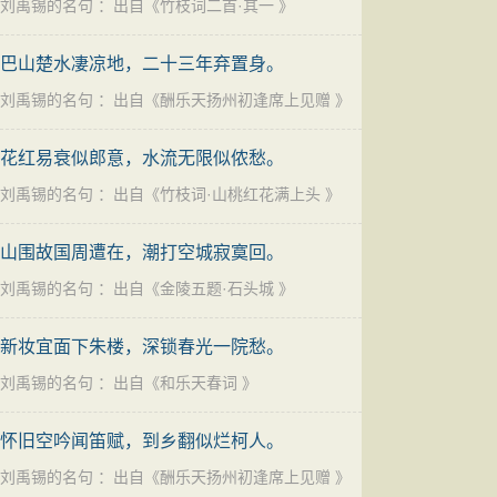
刘禹锡的名句
：出自《
竹枝词二首·其一
》
巴山楚水凄凉地，二十三年弃置身。
刘禹锡的名句
：出自《
酬乐天扬州初逢席上见赠
》
花红易衰似郎意，水流无限似侬愁。
刘禹锡的名句
：出自《
竹枝词·山桃红花满上头
》
山围故国周遭在，潮打空城寂寞回。
刘禹锡的名句
：出自《
金陵五题·石头城
》
新妆宜面下朱楼，深锁春光一院愁。
刘禹锡的名句
：出自《
和乐天春词
》
怀旧空吟闻笛赋，到乡翻似烂柯人。
刘禹锡的名句
：出自《
酬乐天扬州初逢席上见赠
》