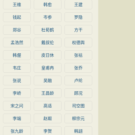
王维
韩愈
王建
钱起
岑参
罗隐
郑谷
杜荀鹤
方干
孟浩然
戴叔伦
权德舆
韩偓
皮日休
张祜
韦庄
皇甫冉
张乔
张说
吴融
卢纶
李峤
王昌龄
顾况
宋之问
高适
司空图
李端
赵嘏
柳宗元
张九龄
李贺
韩翃