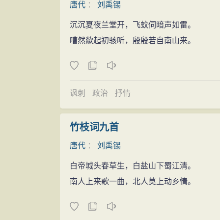
唐代
：
刘禹锡
沉沉夏夜兰堂开，飞蚊伺暗声如雷。
嘈然歘起初骇听，殷殷若自南山来。
讽刺
政治
抒情
竹枝词九首
唐代
：
刘禹锡
白帝城头春草生，白盐山下蜀江清。
南人上来歌一曲，北人莫上动乡情。