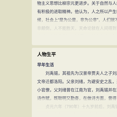
物主义思想比柳宗元更进步。关于自然与人
有积极的进取精神。他认为，人之所以产生
候，社会上“是为公是，非为公非”，人们就
非颠倒，人不能胜天，天命论就在人间得到
会对天命将信将疑。刘禹锡用社会实践解释
也是刘禹锡对有神论社会根源的看法。他认
赏，违善必罚，人们就会说，祸福决定于人
人物生平
来，赏恒在佞，罚恒在直，人们对不合理的
早年生活
当“理明”时，人们就不会讲“天命”；当“
刘禹锡，其祖先为汉景帝贾夫人之子刘胜
产生的根源，可谓见解独到，他指出神是人
文帝迁都洛阳。父亲刘绪，为避安史之乱，
的《天论》三篇中，力求把柳宗元与韩愈的
小官僚，父刘绪曾在江南为官，刘禹锡并在
入形器者，皆有能有不能。天（自然），有
诗作赋，既聪明又勤奋，在做诗方面，曾得
人之能，天亦有所不能也”。天与人各有其自
贞元六年（790年）十九岁前后，刘禹
的职能和规律，但却可以利用和改造自然。
贞元九年（793年），与柳宗元同榜进