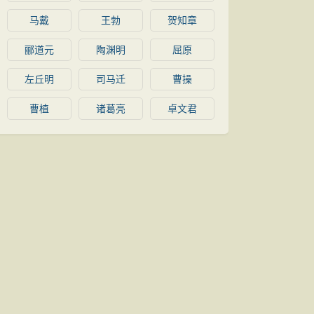
马戴
王勃
贺知章
郦道元
陶渊明
屈原
左丘明
司马迁
曹操
曹植
诸葛亮
卓文君