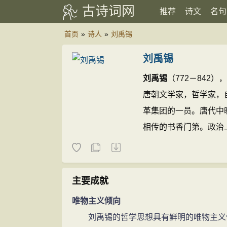
古诗词网
推荐
诗文
名句
首页
»
诗人
»
刘禹锡
刘禹锡
刘禹锡
（772－84
唐朝文学家，哲学家，
革集团的一员。唐代中
相传的书香门第。政治
后来永贞革新失败被贬
家周新国先生考证
刘禹
诗文(654篇)
刘禹锡的名句
主要成就
唯物主义倾向
刘禹锡的哲学思想具有鲜明的唯物主义倾