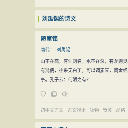
尊重自然规律
为太子校书，不久丁忧居家。贞元十六年（
刘禹锡以自然科学为根据，补充了柳宗元
掌书记。后随杜佑回扬州，居幕期间代杜佑
刘禹锡的诗文
然界充满了有形的物质实体，天地之内不存
贞元十八年（802年），调任京兆府渭
“无”是宇宙本原的理论，认为“空”是一种
台任职，三人结为好友，过从甚密。
陋室铭
中国古代唯物主义自然观的重大发展。在关
贬谪生涯
是一种自然过程，动植物和人类是天地阴阳
唐代
：
刘禹锡
贞元二十一年（805年）正月，唐德宗
定规律，宇宙万物是在互相矛盾和互相依存
山不在高，有仙则名。水不在深，有龙则灵
志，这时受到顺宗信任进入中枢。刘禹锡与
出天地万物各有其不同的职能和作用。自然
有鸿儒，往来无白丁。可以调素琴，阅金经
外郎、判度支盐铁案，参与对国家财政的管
自然发展过程中，遵循强胜弱败的竞争规律
亭。孔子云：何陋之有？
为革新集团的核心人物。“二王刘柳”集团
料，进行各种生产活动，向自然界谋取人们
革触犯了藩镇、宦官和大官僚们的利益，在
之所能者，治万物也。”（《天论》上）他认
太子李纯，王叔文赐死，王丕被贬后病亡，
的运动规律。他还以科学知识为根据，宣传
州司马。这就是历史上著名的“八司马事件
初中文言文
古文观止
咏物
赞美
品格
州司马的共八人，史称“八司马”。
元和九年十二月（815年2月），刘禹