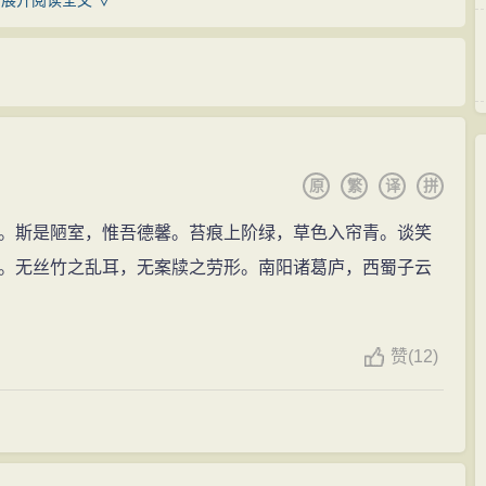
展开阅读全文 ∨
800年），杜佑以淮南节度使兼任徐泗濠节度，辟刘禹锡为
的自然观。在对自然界的认识方面，刘禹锡认为整个自
撰表状甚多。
在无形的东西。他批驳了魏晋玄学和佛教、道教关于“空”、
南县主簿，不久迁监察御史。当时，韩愈、柳宗元均在御史
特殊的物质形态，“空”不能超越物质形体而独立存在。这是对
于宇宙万物的生成和发展方面，他认为万物的生长、发展
原
繁
译
拼
之气交互作用产生的。他还认为客观世界的发展变化有一
卒，顺宗即位。原太子侍读王叔文、王伾素有改革弊政之
中无穷地运动发展着的。他据此建立了天人关系学说，指
。斯是陋室，惟吾德馨。苔痕上阶绿，草色入帘青。谈笑
王叔文相善，其才华志向尤受叔文器重，遂被任为屯田员
界的职能在于生长繁殖万物，万物在生杀、壮健、衰老的
。无丝竹之乱耳，无案牍之劳形。南阳诸葛庐，西蜀子云
理。这段时间刘禹锡政治热情极为高涨，和柳宗元一道成
；人的职能在于利用自然规律和自然界所提供的物质资
在短短的执政期间采取了不少具有进步意义的措施，但由于改
生活的需用品。刘禹锡提出：“天之所能者，生万物也；人
保守势力的联合反扑下，很快宣告失败。顺宗被迫让位于
赞
(
12)
为天不能干预人类社会的“治”或“乱”，人也不能改变自然界
刘禹锡与柳宗元等八人先被贬为远州刺史，随即加贬为远
无神论，批判有神论。
”。行至江陵，再贬连州（今广东连州市）刺史。同时贬为远
锡与柳宗元等人一起奉召回京。