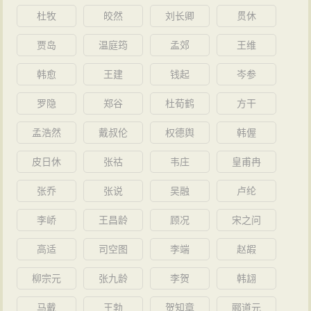
有道理的：“这一惊世骇俗之举，是有关他一生名节的重
杜牧
皎然
刘长卿
贯休
大公案，而实际上却是他高瞻远瞩，见识卓越的铁证，
贾岛
温庭筠
孟郊
王维
是他维护中原文化的一大贡献。”后事也证明，那54名知
韩愈
王建
钱起
岑参
识分子中有15名在《元史》中有所记录，他们对保存中
罗隐
郑谷
杜荀鹤
方干
原文化方面起到了很大的作用。
最后便是那饱受争议的1252年，晚年的元好问觐见
孟浩然
戴叔伦
权德舆
韩偓
忽必烈，请他任儒教大宗师。，前朝旧臣尊一个不通儒
皮日休
张祜
韦庄
皇甫冉
学的蒙古统治者为儒教大宗师，很多人都认为这是趋势
张乔
张说
吴融
卢纶
逢迎。但自金灭亡后，元好问并未出任元朝任何官职，
一介布衣又何需趋炎附势！有人认为这是某种策略，意
李峤
王昌龄
顾况
宋之问
在改善天下儒生在元朝初年低贱的政治地位，引导游牧
高适
司空图
李端
赵嘏
民族的统帅能“以儒治国”，“以汉法治汉地”。这种说法也
柳宗元
张九龄
李贺
韩翃
不无道理，但我更多的倾向于元好问的感情变化占了主
导地位，当然，情感的变化并不等于变节！金朝时，元
马戴
王勃
贺知章
郦道元