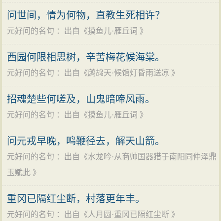
到金实录，以致功亏一篑，使他抱恨以殁。元好问生前
天兴二年（1233年）四月，蒙古兵攻破汴京，元好
集》也为金代历史提供了丰富的资料。元好问一向尊重
问世间，情为何物，直教生死相许？
虽然未能实现自己修成金史的愿望，但他所收集的这些
问即向当时任蒙古国中书令的耶律楚材推荐了五十四个
史实，不阿时俗，秉笔直书，后代学者一致认为《金
元好问的名句
：出自《
摸鱼儿·雁丘词
》
资料，却为元代修宋、辽、金史，以至明朝修元史，提
中原秀士王若虚等，请耶律楚材予以保护和任用。金亡
史》与元好问关系密切，《四库全书总目》称“多本其所
供了大量的第一手资料，特别是为修金史奠定了基础。
后，元好问随金朝大批官员被俘，并被押往山东聊城看
西园何限相思树，辛苦梅花候海棠。
著”。元好问的这种国亡修史的作法，也多为后人所仿
元好问尊重史实，不阿时俗，秉笔直书，所以后代学者
管两年，后居住冠氏县。元好问作为囚徒，与家人辗转
元好问的名句
：出自《
鹧鸪天·候馆灯昏雨送凉
》
效。
一致认为，《金史》与元好问关系密切，《四库全书总
于山东聊城等地，并逐渐与蒙古国的汉军首领严实、赵
野史亭盛名可谓久矣，八百年间，屡有大雅宏达之
目》称“多本其所著”。元好问这种国亡修史的作法，也为
招魂楚些何嗟及，山鬼暗啼风雨。
天锡等接上关系，生活逐渐好转和行动较为自由。
人或凭吊或修缮，留下诗文碑记众多，然而，早在民国
后人所仿效。如明朝遗老万斯同拒绝应清政府的博学宏
元好问的名句
：出自《
摸鱼儿·雁丘词
》
这期间，他痛心金国的沦亡，奸贼的误国，并为了
初年，山西教育会长梁善济就发出“今亭寥落如此，何其
词科的征召，也坚决不要清朝给的七品俸的纂修官官
以诗存史，勤奋编辑金国已故君臣诗词总集《中州
名实不相符”的叹息。如今又将百年，更显颓败了。颓败
问元戎早晚，鸣鞭径去，解天山箭。
衔，却以“布衣”参与修《明史》。民国三年（1914年）创
集》。以“中州”名集，则寓有缅怀故国和以金为正统的深
之间，只剩下遗忘。
元好问的名句
：出自《
水龙吟·从商帅国器猎于南阳同仲泽鼎
清史馆，也有不少清朝遗老为报故主来参与《清史稿》
意。
且莫独罪元遗山
玉赋此
》
的编撰。
晚年生活
这是元好问的学生郝经(郝天挺的孙子)曾做《辨甘露
政绩
元太宗十一年（1239年）秋，因其诗文名气颇大，
重冈已隔红尘断，村落更年丰。
碑》一诗，其中一句“作诗为告曹听翁，且莫独罪元遗
元好问当过中央和地方官，尽心竭诚，兢兢业业，
耶律楚材倾心接纳元好问。可五十岁的元好问已无意出
元好问的名句
：出自《
人月圆·重冈已隔红尘断
》
山”，历代学者认为这句话是郝经在为老师辩解，意思是