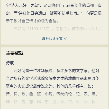
掾、左司都事，转员外郎；金亡不
字“诗人元好问之墓”，足见他对自己诗歌创作的重视与肯
仕，元宪宗七年卒于获鹿寓舍；工诗
定，而“诗狂他日笑遗山，饭颗不妨嘲杜甫。”一句更是显
文，在金元之际颇负重望；诗词风格
示了他对自己诗才的极为自信。
沉郁，并多伤时感事之作。其《论
元好问（1190-1257），字裕之，曾在遗山（今山西
诗》绝句三十首在中国文学批评史上
定襄县城东北）读过书，因此自号遗山，金朝太原秀容
展开阅读全文 ∨
颇有地位；作有《遗山集》又名《遗
（今山西忻州）人，出身于一个官宦家庭，祖系出自北
山先生文集》，编有《中州集》。
魏拓跋氏。他自幼聪明过人，四岁读书，八岁就能作
主要成就
元好问的诗文(549篇)
元好问的名句
诗，十四岁拜陵川名儒郝天挺为师。潜心学习六年，研
诗歌
(29条)
究古代典籍，数年间精通百家，并具备了较高的文学修
元好问是一位才华横溢、多才多艺的文学家。他对
养。元好问一生写了5000多首诗，今存1388首，词今存
当时所有的文学形式除金院本之类的戏曲作品未见流传
384首。
至今的实证或记载传说之外，其他的几乎都有，如：
元好问的文学成就以诗歌创作最为突出，并以“丧乱
诗、词、歌、曲、赋、小说，传统的论、记、表、疏、
诗”奠定了他在文学史上地位的。这些诗是在金朝灭亡前
碑、铭、赞、志、碣、序、引、颂、书、说、跋、状、
后写出的，主要有《歧阳》三首、《壬辰十二月车驾车