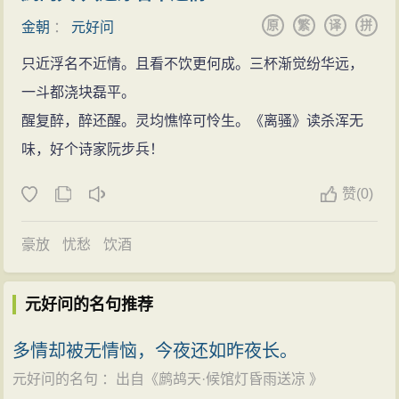
方。多年的奔波，他积累了相当多的金朝君臣遗言往行
正大八年（1231年），元好问调任南阳县令，他在
（1233年）四月，元好问与其他一些官员被蒙古军羁管
原
繁
译
拼
金朝
：
元好问
的资料上百万字，后称“金源君臣言行录”。
任上大刀阔斧进行改革，成绩斐然。所以河南志书称他
于聊城（今山东聊城）后，他最关心的事情就是将金末
他抱着“以诗存史”的目的，编成《中州集》。这是一
只近浮名不近情。且看不饮更何成。三杯渐觉纷华远，
“知南阳县，善政尤著”。《南阳县志》记载：“南阳大县，
的史实记下来。在1239年，旧朝已亡换了新庭，在山东
部金代诗歌总集，里面不仅收录他所知道的金期一代已
一斗都浇块磊平。
兵民十余万，（元好问）帅府令镇抚，甚存威惠”。
聊城被羁押6年的元好问重获自由，返回忻州。终于，他
故或未仕于蒙古国的诗人词客、包括金朝两位皇帝及诸
醒复醉，醉还醒。灵均憔悴可怜生。《离骚》读杀浑无
国亡被囚
下定决心“构亭于家，著述其上，因名曰《野史》。”多年
大臣以至布衣百姓的诗词2116首（其中诗2001首，词
味，好个诗家阮步兵！
此后不久，元好问赴京调金中央政府任尚书省令
的奔波，他积累了大量的金朝君臣遗言往行的资料上百
115首），而且为每位作者共250余人写了小传，填补了
史，移家汴京。此后又升任左司都事，又转任尚书省左
万字，后称“金源君臣言行录”。他又抱着“以诗存史”的目
赞
(
0)
中国文学史空白。
司员外郎。官至翰林知制诰。
的，编辑成了《中州集》。这是一部金代诗歌总集，里
《金史·艺文传》就是以它为蓝本写成的，后来《全
天兴二年（1233年），蒙古军围开封，元好问在围
豪放
忧愁
饮酒
面不仅收录了他所知道的金期一代已故或未仕于蒙古国
金诗》也是在它的基础上增补而成。同时，《中州集》
城中。金哀宗逃出京城，兵败卫州后逃往归德府。朝中
的诗人词客、包括金朝两位皇帝及诸大臣以至布衣百姓
也为金代历史提供了丰富的资料。可惜，正当他满怀信
无主，崔立率兵向蒙古请降献城。崔立投降蒙古后，胁
元好问的名句推荐
的诗词2116首（其中诗2001首，词115首），而且为每
心地说只需破费三数月功夫，查阅抄录了《金实录》上
迫朝臣为其立碑歌功颂德，元好问、王若虚、刘祁等都
位作者共250余人写了小传，给中国文学史填补了空白。
的有关内容，即可着手《金史》的著述时，他的一个朋
多情却被无情恼，今夜还如昨夜长。
被迫参加撰写碑文，磨掉宋徽宗所立《甘露碑》字迹，
《金史?艺文传》就是以它为蓝本写成的，后来的《全金
友却从中作梗，未能得在蒙古万户、汉军首领张柔处见
元好问的名句
：出自《
鹧鸪天·候馆灯昏雨送凉
》
刻上碑文。
诗》自然也是在它的基础上增补而成的。同时，《中州