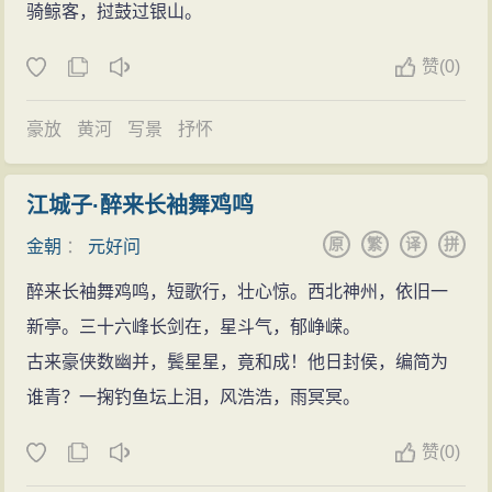
元好问诗歌的主要成就在于丧乱诗的思想价值和山
骑鲸客，挝鼓过银山。
国家的危机，加上考试的失败，使他的情绪非常低沉忧
豪放，后期苍凉深郁。
水诗的审美价值。 元好问的丧乱诗两个最主要的特
虑。
元好问不仅诗词功底深厚，而且自称“诗中疏凿手”，
赞
(
0)
点，一是真实地反映了金朝被灭亡，人民遭涂炭的社会
贞佑二年（1214年），蒙古兵围攻、金兵节节败
他在兵荒马乱之世就写下了一部不朽的诗评《诗论三十
现实，他的著名的《岐阳三首》为其中代表作品。真实
退，金宣宗仓皇迁都南京，元好问于这年夏天赴汴京，
豪放
黄河
写景
抒怀
首》，《诗论》几乎概括了汉朝以来的各种是个风格与
是元好问丧乱诗最主要的特点。
准备将于秋天举行的考试。虽然考试又一次失败，但他
重要诗人，所有的点评都浓缩在七言诗句之中，不仅点
二是历史的反思。元好问的丧乱诗，包融了他对丧
却通过应试汴梁，得以与朝中名人、权要如赵秉文、杨
评准确而且文采斐然， “以诗论诗”再继杜甫风范。那一
江城子·醉来长袖舞鸡鸣
乱事实的历史审视，作出了历史的评价，从而增加了思
云翼、雷渊、李晏等交接结好，诗歌创作极丰。其中
年，他才二十八岁。
原
繁
译
拼
金朝
：
元好问
想的深度。
《箕山》、《元鲁县琴台》等篇，深得时任礼部尚书的
然而，无论是元好问的诗词还是他的诗论，除了专
元好问是金朝最杰出的词人，存词三百余首，无论
醉来长袖舞鸡鸣，短歌行，壮心惊。西北神州，依旧一
赵秉文赞赏，其文名震京师，被誉为“元才子”。但不久由
攻学者以及喜爱他的人，大众知之甚少。在大多数人的
词之数量质量，都为金词之冠；元好问的散文雄深简
新亭。三十六峰长剑在，星斗气，郁峥嵘。
于蒙古兵围攻，元好问不得不由山西逃难河南，并在豫
心里，这一代文坛领袖，正如他所处的那段乱世一样，
朴，独具一格，元好问有笔记作品《续夷坚志》，为金
古来豪侠数幽并，鬓星星，竟和成！他日封侯，编简为
西逐渐定居下来。贞佑五年（1217年），二十八岁的元
只是一个模糊的历史影像罢了。
代笔记上乘之作。
谁青？一掬钓鱼坛上泪，风浩浩，雨冥冥。
好问又赴京赶考，仍未成功。
构亭野史一布衣
史学
坎坷仕途
元好问由于显著的文学成就，在金元文学史上占有
赞
(
0)
元好问目睹亲历金朝的衰亡和蒙古灭金的全过程，
兴定五年（1221年），三十二岁的元好问进士及
举中轻重的地位。其实，元好问的诗，不只是文学性