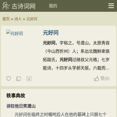
古诗词网
我的
首页
»
诗人
»
元好问
元好问
元好问
，字裕之，号遗山，太原秀容
（今山西忻州）人；系出北魏鲜卑族
拓跋氏，
元好问
过继叔父元格；七岁
能诗，十四岁从学郝天挺，六载而业
成；兴定五年（1221）进士，不就
赞
(
0)
选；正大元年（1224 ），中博学宏
词科，授儒林郎，充国史院编修，历
轶事典故
镇平、南阳、内乡县令。八年
诗狂他日笑遗山
（1231）秋，受诏入都，除尚书省
元好问在临终之时嘱咐后人在他的墓碑上只题七个