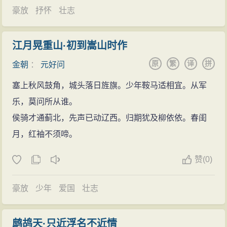
又从政多年，强烈的忧国忧民的社会责任感，使他时刻
第，因科场纠纷，被诬为“元氏党人”，便愤然不就选任。
豪放
抒怀
壮志
的，而且是史诗；他更是精于史学，在作为一个文人的
关注着金国的命运和金国史迹的保存。
又过了三年，到他三十五岁时，元好问又得到赵秉文等
同时对《金史》的修著做出了不可磨灭的贡献。金朝，
当金如败亡前夕，他就向当政者建议用女真文小字
人的贡举，以考试优异得中科举。这次宏词科登第后，
是我国古代少数民族女真族建立的以文治斐然著称于史
江月晃重山·初到嵩山时作
写一部金史，但未能如愿，他就私下编撰了一部《壬辰
元好问才正式就选，被任为权国史院编修，留官汴京，
的王朝。而元好问所处的时代，是元灭金，北方各少数
原
繁
译
拼
金朝
：
元好问
杂编》。金灭亡后，他抱着“国亡史兴，己所当任”的爱国
但生活颇为清苦。
民族与汉民族大融合，北方文化与中原文化大交流，北
信念，决心以自己一人之力修一部金史，并为此付出了
塞上秋风鼓角，城头落日旌旗。少年鞍马适相宜。从军
金哀宗正大二年（1225年），三十六岁的元好问因
方文学与南方文学交错移植的时期。在这一时期，元好
艰苦的努力和沉重的代价。他拒不应聘作蒙古国的官，
乐，莫问所从谁。
不满冷官生活请长假回到了登封，期间撰写了一部重要
问所撰的《中州集》、《壬辰杂编》、《续夷坚志》及
以表明自己的遗民身份和对故国的忠忱。但为了写金
侯骑才通蓟北，先声已动辽西。归期犹及柳依依。春闺
著作《杜诗学》，内容包括杜甫的传志、年谱和唐朝以
《元遗山先生文集》等诸多论述，都寓史于文，对元人
史，又不得不与出仕蒙古国的中上层官员相周旋，以便
月，红袖不须啼。
来评论杜诗的言论。
修《金史》起了重要的作用。
取得他们的协助和必要的资料；也正因如此，而引起许
正大三年（1226年），元好问任河南镇平县令。次
金宣宗兴定年间（1217-1221年），元好问在文坛上
赞
(
0)
多人对他的不谅解，“百谤百骂，嬉笑姗侮，上累祖弥，
年，改官河南内乡县令，不久其母张氏身故，其长子出
已渐露头角，与此同时，元好问也已涉足史学，“长大来
下辱子孙”。为了完成自己修金史的宏愿，元好问忍辱负
生，元好问丁忧闲居内乡白鹿原，应邓州帅移刺瑗之
豪放
少年
爱国
壮志
与游益多，知秦中事益熟，每闻谈周、汉都邑及蓝田、
重20多年，直到去世，并为修金史，在自己家的院子里
邀，赴任幕僚。不久，蒙古军攻陷凤翔，邓州帅投降，
杜间风物，则喜色津津然动于颜间”。更是“览山川之胜
建了一座“野史亭”，作为存放有关资料和编辑写作的地
元好问借机辞去幕府。
概，考前世之遗迹，庶几乎不负古人者”。天兴二年
鹧鸪天·只近浮名不近情