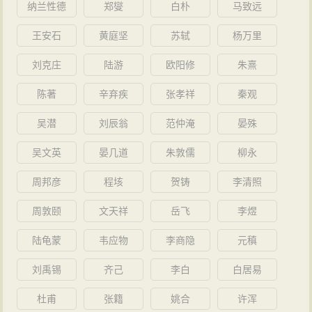
刘祁、杜仁杰、张仲经、商挺等，请来耶律楚材予以保
纳兰性德
郑燮
白朴
马致远
笔，为他立“功德碑”。王若虚、元好问自认关乎名节，推
护和任用。而经他教育或指授出来的文坛名手如郝经、
王安石
黄庭坚
苏轼
杨万里
给了太学生刘祁，刘祁写好后交王、元二人推敲，“直叙
王恽、许楫、王思廉、孟琪、徐琰、郝继先、阎复等多
其事，敷衍成文”。 就是说我认为元好问的的确确是参与
刘克庄
陆游
欧阳修
朱熹
人。尤其是他保护和教育白朴的故事一直传为文坛佳
了，但同时也像社科院研究员、中国元好问学会副会长
话。白朴之所以后来能元曲四大家成为之一，为白朴的
陈著
辛弃疾
张孝祥
秦观
降大任先生说的那样，元好问是被迫撰碑，尚构不成气
《天籁集》作序的王博文认为，这与元好问的教导分不
吴潜
刘辰翁
范仲淹
晏殊
节问题，关键是碑文是否为崔立颂功，而史料考证表
开：“遗山之后，乐府名家者何人？残元曲四大家膏剩
明，元好问虽然参与了此事，但耻于颂功的立场，说明
吴文英
晏几道
朱敦儒
柳永
馥，化为神奇，亦于太素（白朴字）集中见之矣。然则
元好问在这件事上没有屈节问题。 并且对于此事，郝经
继遗山者，不属太素而奚属哉！”
周邦彦
程垓
贺铸
李清照
也在向世人疾呼，元遗山是清白无辜的。
周敦颐
文天祥
岳飞
李煜
第二个争论的焦点是1233年汴京城破后，元好问曾
写信给蒙古中书令耶律楚材，请他保护资助54名金朝儒
陆龟蒙
韦应物
李商隐
元稹
士，酌加任用。耶律楚材并未给元好问回信，但元好问
刘禹锡
齐己
李白
白居易
举荐的54名儒士大多被元朝起用。我认为山西大学李正
杜甫
张籍
姚合
许浑
民教授在他主编的《元好问集》中对此事的评价是十分