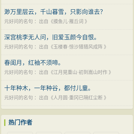
关心国家兴亡民生疾苦，以至于政治声誉非常高。他罢
仕为官，其年重回老家，隐居故里，并交友游历，潜心
不能独独怪罪元遗山。为什么学生要为这位身为金元文
职镇平县令，时元宵佳节，百姓对他恋恋不会，敬酒惜
渺万里层云，千山暮雪，只影向谁去？
编纂著述。元宪宗七年九月四日（1257年10月12日），
坛领袖的老师作诗辩解呢？此诗又所为何事而辩呢？这
别。在内乡县令任上时，他“劳抚流亡，边境宁谧”，所以
元好问的名句
：出自《
摸鱼儿·雁丘词
》
元好问在获鹿寓舍逝世，享年六十八岁。
就不能不提起历史上关乎元好问名节的争论了。这个争
当他因母亲去世，按照传统礼制为其母亲罢官守孝3年“丁
论主要有三个焦点分别是：“崔立碑事”、举荐五十四金朝
深宫桃李无人问，旧爱玉颜今自恨。
内艰”时，“吏民怀之”赞许他：“元好问劳抚流亡，循史
儒士和拜忽必烈为儒教大宗师。
元好问的名句
：出自《
玉楼春·惊沙猎猎风成阵
》
也，不当徒以诗人自之”。他任南阳县令时，为当地人民
首先是“崔立碑事”，忻州市文联的李千和认为，元好
争得减3年赋税，发展生产，使人民有休养复苏之望。所
春闺月，红袖不须啼。
问根本就没有参与崔立碑事件，一切皆由趋炎重利的刘
以河南志书称他“知南阳县，善政尤著”。《南阳县志》记
元好问的名句
：出自《
江月晃重山·初到嵩山时作
》
祁所诽谤。这种说法我觉得可信度并不是非常的高，一
载：“南阳大县，兵民十余万，（元好问）帅府令镇抚，
是刘祁一人之言很难能够造成世人对于“崔丽碑事”的讨
甚存威惠”。
十年种木，一年种谷，都付儿童。
论；而是并无确切的史料证实这种说法，我比较认可的
元好问十分重视和努力保护人才，喜欢奖掖后进。
元好问的名句
：出自《
人月圆·重冈已隔红尘断
》
一种说法是这样的：1232年，蒙古大军包围汴京，金国
金哀宗天兴二年（1233年）四月，蒙古兵攻破汴京初，
皇帝弃百姓而逃。1233年正月，金将崔立发动政变，开
元好问即向当时任蒙古国中书令的耶律楚材推荐了54个
城纳降，并自封郑王。崔立认为他的行为避免了蒙古军
热门作者
中原秀士王若虚、王鹗、杨奂、张德辉、高鸣、李治、
屠城，拯救了全城百姓，便命当时的翰林学士王若虚执