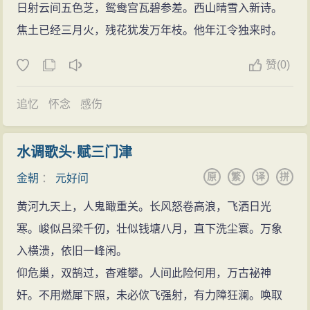
（1）丧乱词；（2）写景词；（3）爱情词
日射云间五色芝，鸳鸯宫瓦碧参差。西山晴雪入新诗。
川县令之职，但为了儿子的学习，他仍继续住在陵川，
《秋江晓发图》：“百转羊肠挽不前，旃车辘辘共流年。
（4）其他：咏怀、吊古、送别、咏物、射猎、边塞
焦土已经三月火，残花犹发万年枝。他年江令独来时。
直到元好问十九岁完成学业，才带全家离开陵川。
画图羡杀扁舟好，万里清江万里天。”由诗中可以看出，
词
科场受挫
画的内容是秋江无际、扁舟晓发，但诗人只把这种画面
赞
(
0)
2、特色：元好问以苏、辛为典范，并吸取各家之
元好问从十六岁起开始参加科举考试。由于金章宗
作为引子，而把道路艰难、世路艰难作为咏叹的真正对
长，因而兼有婉约、豪放诸种风格。
明昌元年（1190年）“识免乡试”，他直接到并州参加府
象，使得画图的意境和内涵都扩展了许多。
追忆
怀念
感伤
诗歌理论
试，但榜上无名。此后在泰和八年（1208年）十九岁
元好问留存下来的词有384首，称为《遗山乐府》。
元好问《论诗三十首》的诗歌理论主张
时，他又到长安参加府试，但这次又未中。
后代研究者有不少人爱他的词，如翁方纲认为元好问的
水调歌头·赋三门津
元好问《论诗三十首》的主要理论观点在于提倡“自
元好问二十一岁时返回故里，在离祠堂几十里外的
词比陆游的词还高秀；刘熙载称元好问的词是“集两宋之
原
繁
译
拼
金朝
：
元好问
然”，主张情性之“真”；倡导雄劲豪放的诗风提倡性灵、神
定襄遗山读书，故而自号“遗山山人”。两年之后，蒙古大
大成”，兼备豪放和婉约两种风格；近代学人郭象升在
韵、格调的兼容；主张李、杜并列；提倡多元继承的诗
黄河九天上，人鬼瞰重关。长风怒卷高浪，飞洒日光
军突袭秀容，屠城十万余众，其兄元好古丧生。为避兵
《古文学家别集类案》中评价元好问：“遗山笔力奇伟，
风；开郝经诗歌理论之先端。元好问的诗歌理论观点影
寒。峻似吕梁千仞，壮似钱塘八月，直下洗尘寰。万象
祸，元好问举家迁往河南福昌，后转徙登封。
吸纳万流，遗集四十卷，与《金史》相为表里。”应当
响也有元一代的诗歌理论。
入横溃，依旧一峰闲。
卫绍王崇庆元年（1212年），元好问又到中都（今
说，这些评价虽有拔高之嫌，却也说明元好问的词的确
文学
仰危巢，双鹄过，杳难攀。人间此险何用，万古袐神
北京）第三次参加考试，仍未考中。这年正月，金朝三
是达到了一定的水平。从青年时代起他就填词，到晚年
元好问的主要文学成就
奸。不用燃犀下照，未必佽飞强射，有力障狂澜。唤取
十万大军被蒙古击败，蒙古已逼近中都，路途的坎坷、
也没有放弃。就风格而言，以金朝灭亡为界，前期清雄