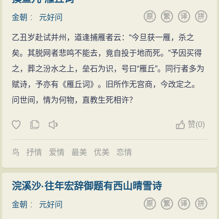
以诗存史，去取尚不尽精。至所自作，则兴象深邃，风
托克托附近）丞。父亲元德明多次科举不中，以教授乡
来”“白骨纵横似乱麻，几年桑梓变龙沙。只知河朔生灵
原
繁
译
拼
格遒上，无宋南渡宋江湖诸人之习，亦无江西派生拗粗
金朝
：
元好问
学为业，平时诗酒自娱，著有《东岩集》。
尽，破屋疏烟却数家。”笔笔皆为血泪，字字饱含悲愤。
犷之失，至古文，绳尺严密，众体悉备，而碑版志铭诸
乙丑岁赴试并州，道逢捕雁者云：“今旦获一雁，杀之
游学四方
正如清代大文学家史学家赵翼在《题遗山诗》中说：“国
作尤为具有法度。”
矣。其脱网者悲鸣不能去，竟自投于地而死。”予因买得
金章宗明昌元年七月八日（1190年8月10日），元好
家不幸诗家幸，赋到沧桑句便工。” 正是山河的破碎，诗
元好问又是一位高明的文艺理论家，他的《论诗三
之，葬之汾水之上，垒石为识，号曰“雁丘”。同行者多为
问诞生在忻州农村一个世代书香的士大夫家庭里。由于
人的忧患，才造就了这些旷世之作。
首》、《论诗三十首》《与张仲杰郎中论文》《校笠泽
赋诗，予亦有《雁丘词》。旧所作无宫商，今改定之。
他的二叔和三叔都没有儿子，元好问的兄弟有三个，他
当然，元好问还有为数不少的写景诗，这类诗的总
丛书后记》等等，都很精辟地评论了古代诗人诗派的得
问世间，情为何物，直教生死相许？
又是第三。根于中国传统，他的叔父元格（后元好问称
体风格是豪壮、清雅、不事雕琢，有很多名句。比如
失。他也主张作诗为文要“诚”、要写“情性”，还提出许多
他为陇城府君）在他生后七个月时，就把他当做过继儿
《游黄华山》：“湍声汹汹转绝壑，雪气凛凛随阴风。悬
赞
(
0)
写作时的技巧原则，反对生硬晦涩，乱排典故，做学问
子，随即把他带到掖县县令任上。
流千丈忽当眼，芥蒂一洗平生胸。雷公怒击散飞雹，日
要“真积力久”等等，都是他几十年亲身实践得来的结晶，
据记载，元好问天资聪明，七岁就能写诗，被人誉
脚倒射垂长虹。骊珠百斛供一泻，海藏翻倒愁龙公。”诗
鸟
抒情
爱情
最美
优美
恋情
有着切实可行的指导意义。
为“神童”。十一岁时，元格在冀州任职，元好问得到了翰
人以大气磅礴、力度千钧的笔势，写出了黄华山瀑布的
词
林侍读学士兼知登闻鼓院路择的赏识，路择“爱其俊爽，
奇观，给人以雄壮豪放的感受。此外，元好问在晚期还
浣溪沙·往年宏辞御题有西山晴雪诗
词的创作
教之为文”。十四岁时，元好问又师从陵川人郝晋卿，博
写有一些题画诗，这类诗短小精炼、意境深远，往往是
原
繁
译
拼
1、反映了多方面的社会生活
金朝
：
元好问
通经史、淹贯百家。到元好问十七岁时，元格被罢去陵
借题发挥，耐人品味，充分地衬托了画作的内涵。比如