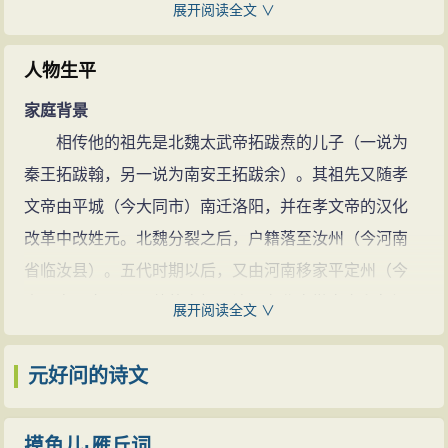
青词，以及官府公文诏、制、诰、露布等，均掌握熟
展开阅读全文 ∨
狩后即事》五首、《俳体雪香亭杂咏》十五首、《癸巳
练、运用自如。
五月三日北渡》三首、《续小娘歌》十首等。这些诗篇
元好问的作品，最主要的特点就是内容实在，感情
人物生平
广泛而深刻地反映了国破家亡的现实，具有诗史的意
真挚，语言优美而不尚浮华。他的同时代人和后世都对
家庭背景
义。元好问的“丧乱诗”就艺术上的概括力和情感上的真挚
他的诗文有极高的评价。
相传他的祖先是北魏太武帝拓跋焘的儿子（一说为
性来说，是杜甫以后少有的。但他不像杜甫那样对国家
他的朋友徐世隆说他：“作为诗文，皆有法度可观，
秦王拓跋翰，另一说为南安王拓跋余）。其祖先又随孝
的复兴还抱有希望，他是既绝望而又不甘心，郁结的感
文体粹然为之一变。大较遗山诗祖李、杜，律切精深，
文帝由平城（今大同市）南迁洛阳，并在孝文帝的汉化
情爆发为悲歌，感染力是很强烈的，并且这些“丧乱诗”又
而有豪放迈往之气；文宗韩、欧，正大明达，而无奇纤
改革中改姓元。北魏分裂之后，户籍落至汝州（今河南
掀起了杜甫之后的现实主义诗风的又一高潮。比如《歧
晦涩之语；乐府则清新顿挫，闲宛浏亮，体制最备。又
省临汝县）。五代时期以后，又由河南移家平定州（今
阳》之二：“百二关河草不横，十年戎马暗秦京。歧阳西
能用俗为雅，变故作新，得前辈不传之妙，东坡、稼轩
山西省平定县）。他的高祖元谊，在北宋徽宗宣和年间
望无来信，陇水东流闻哭声。野蔓有情萦战骨，残阳何
展开阅读全文 ∨
而下不论也。”他的另一位朋友李冶更誉其为“二李（李
（1119—1125年）官忻州神武（虎）军使。曾祖元春
意照空城。从谁细向苍苍问，争遣蚩尤作五兵”再比如
白、李邕）后身”。
（一作椿）任北宋隰州（治今山西省隰县）团练使，又
元好问的诗文
《癸巳五月三日北渡》：“道傍僵卧满累囚，过去旃车似
《四库全书总目·遗山集》评元好问称；“好问才雄学
从平定移家忻州，遂为忻州人。祖父元滋善，在金朝海
水流。红粉哭随回鹘马，为谁一步一回头”“随营木佛贱于
赡，金元之际屹然为文章大宗，所撰《中州集》，意在
陵王正隆二年（1157年）任柔服（今内蒙古土默特右旗
柴，大乐编钟满市排。虏掠几何君莫问，大船浑载汴京
摸鱼儿·雁丘词