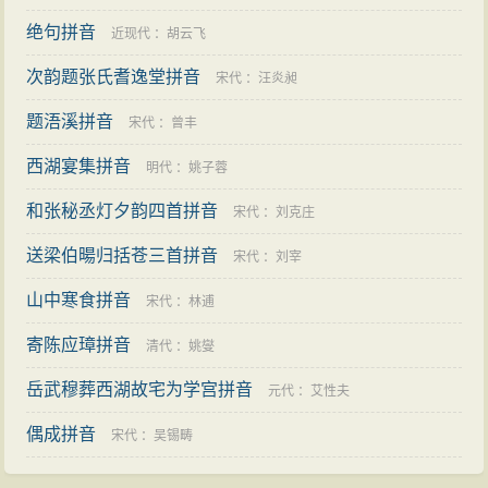
绝句拼音
近现代
：
胡云飞
次韵题张氏耆逸堂拼音
宋代
：
汪炎昶
题浯溪拼音
宋代
：
曾丰
西湖宴集拼音
明代
：
姚子蓉
和张秘丞灯夕韵四首拼音
宋代
：
刘克庄
送梁伯暘归括苍三首拼音
宋代
：
刘宰
山中寒食拼音
宋代
：
林逋
寄陈应璋拼音
清代
：
姚燮
岳武穆葬西湖故宅为学宫拼音
元代
：
艾性夫
偶成拼音
宋代
：
吴锡畴