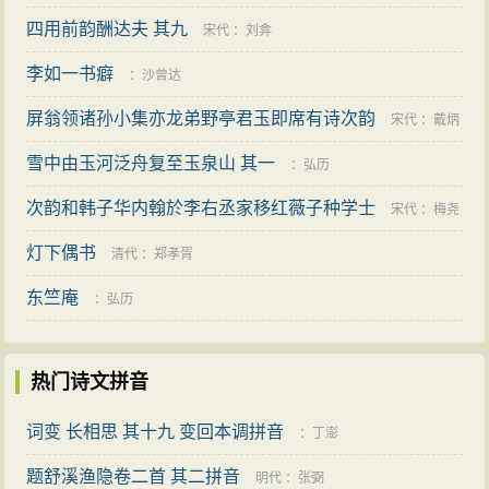
四用前韵酬达夫 其九
宋代
：
刘弇
李如一书癖
：
沙曾达
屏翁领诸孙小集亦龙弟野亭君玉即席有诗次韵
宋代
：
戴炳
雪中由玉河泛舟复至玉泉山 其一
：
弘历
次韵和韩子华内翰於李右丞家移红薇子种学士
宋代
：
梅尧
灯下偶书
臣
清代
：
郑孝胥
东竺庵
：
弘历
热门诗文拼音
词变 长相思 其十九 变回本调拼音
：
丁澎
题舒溪渔隐卷二首 其二拼音
明代
：
张弼