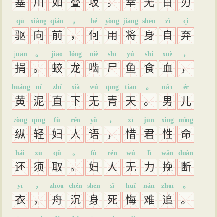
塞
川
如
叠
坂
。
幸
无
白
刃
qū
xiàng
qián
，
hé
yòng
jiāng
shēn
zì
qì
驱
向
前
，
何
用
将
身
自
弃
juān
。
jiāo
lóng
niè
shī
yú
shí
xuè
，
捐
。
蛟
龙
啮
尸
鱼
食
血
，
huáng
ní
zhí
xià
wú
qīng
tiān
。
nán
ér
黄
泥
直
下
无
青
天
。
男
儿
zòng
qīng
fù
rén
yǔ
，
xī
jūn
xìng
mìng
纵
轻
妇
人
语
，
惜
君
性
命
hái
xū
qǔ
。
fù
rén
wú
lì
wǎn
duàn
还
须
取
。
妇
人
无
力
挽
断
yī
，
zhōu
chén
shēn
sǐ
huǐ
nán
zhuī
。
衣
，
舟
沉
身
死
悔
难
追
。