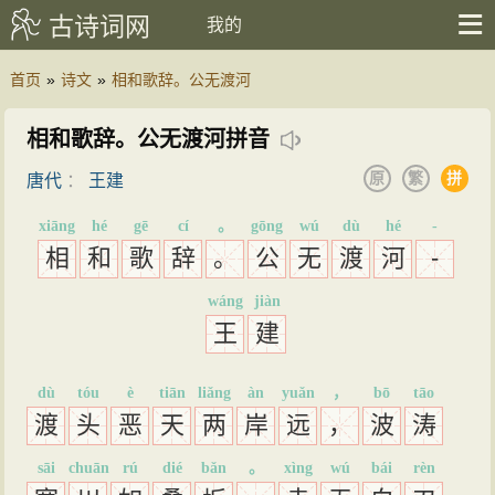
古诗词网
我的
首页
»
诗文
»
相和歌辞。公无渡河
相和歌辞。公无渡河拼音
原
繁
拼
唐代
：
王建
xiāng
hé
gē
cí
。
gōng
wú
dù
hé
-
相
和
歌
辞
。
公
无
渡
河
-
wáng
jiàn
王
建
dù
tóu
è
tiān
liǎng
àn
yuǎn
，
bō
tāo
渡
头
恶
天
两
岸
远
，
波
涛
sāi
chuān
rú
dié
bǎn
。
xìng
wú
bái
rèn