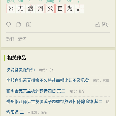
gōng
wú
dù
hé
gōng
zì
wèi
。
公
无
渡
河
公
自
为
。
赞
(
)
歌辞
渡河
相关作品
次韵答灵隐禅师
明代
：
守仁
李邦直出巡青州余不久将赴南都比归不及见矣
宋代
：
苏辙
和阴佥宪宗孟桃源梦诗四首 其二
明代
：
张宁
岳州临江驿见亡友凌溪子题壁怆然兴怀倚韵追悼 其二
明
洛阳道 二
代
：
顾璘
南北朝
：
徐陵