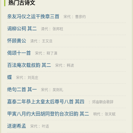
热门古诗文
亲友冯仪之运干挽章三首
宋代
：
曹彦约
谒柳公祠 其二
清代
：
张邦柱
怀顾黄公
清代
：
王又旦
偈颂十一首
宋代
：
释了演
百法庵次载叔韵 其二
宋代
：
韩淲
蝶
宋代
：
刘克庄
绝句二首 其一
宋代
：
吴则礼
嘉泰二年恭上太皇太后尊号八首 其四
：
郊庙朝会歌辞
甲寅八月约大田胡同登钓台次旧韵 其二
明代
：
张天赋
送谢希孟
宋代
：
叶适