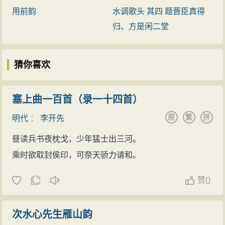
情，倾诉壮志难酬的悲愤，对当时执
用前韵
水调歌头 其四 题晋臣真得
政者的屈辱求和颇多谴责；也有不少
归、方是闲二堂
吟咏祖国河山的作品。题材广阔又善
化用前人典故入词，风格沉雄豪迈又
猜你喜欢
不乏细腻柔媚之处。由于
辛弃疾
的抗
金主张与当政的主和派政见不合，后
塞上曲一百首（录一十四首）
被弹劾落职，退隐江西带湖。 ...
原
繁
拼
明代
：
李开先
昼读兵书夜枕戈，少年猛士出三河。
乘时欲取封侯印，可奈天骄力请和。
赞
(
)
次水心先生雁山韵