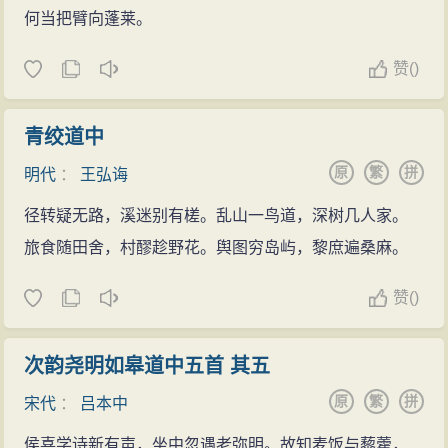
何当把臂向蓬莱。
赞
(
)
青绞道中
原
繁
拼
明代
：
王弘诲
径转疑无路，溪迷别有槎。乱山一鸟道，深树几人家。
旅食随田舍，村醪趁野花。舆图穷岛屿，黎庶遍桑麻。
赞
(
)
次韵尧明如皋道中五首 其五
原
繁
拼
宋代
：
吕本中
侯喜学诗新有声，坐中忽遇老弥明。故知麦饭与藜藿，