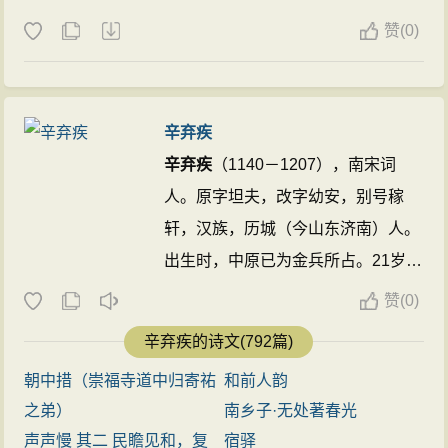
赞
(
0)
辛弃疾
辛弃疾
（1140－1207），南宋词
人。原字坦夫，改字幼安，别号稼
轩，汉族，历城（今山东济南）人。
出生时，中原已为金兵所占。21岁参
加抗金义军，不久归南宋。历任湖
赞
(
0)
北、江西、湖南、福建、浙东安抚使
辛弃疾的诗文(792篇)
等职。一生力主抗金。曾上《美芹十
朝中措（崇福寺道中归寄祐
和前人韵
论》与《九议》，条陈战守之策。其
之弟）
南乡子·无处著春光
词抒写力图恢复国家统一的爱国热
声声慢 其二 民瞻见和，复
宿驿