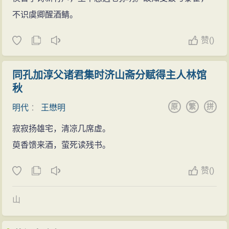
不识虞卿醒酒鲭。
赞
(
)
同孔加淳父诸君集时济山斋分赋得主人林馆
秋
原
繁
拼
明代
：
王懋明
寂寂扬雄宅，清凉几席虚。
萸香馈来酒，萤死读残书。
赞
(
)
山