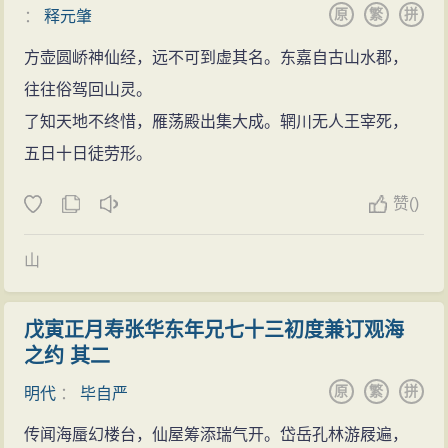
原
繁
拼
：
释元肇
方壶圆峤神仙经，远不可到虚其名。东嘉自古山水郡，
往往俗驾回山灵。
了知天地不终惜，雁荡殿出集大成。辋川无人王宰死，
五日十日徒劳形。
赞
(
)
山
戊寅正月寿张华东年兄七十三初度兼订观海
之约 其二
原
繁
拼
明代
：
毕自严
传闻海蜃幻楼台，仙屋筹添瑞气开。岱岳孔林游屐遍，