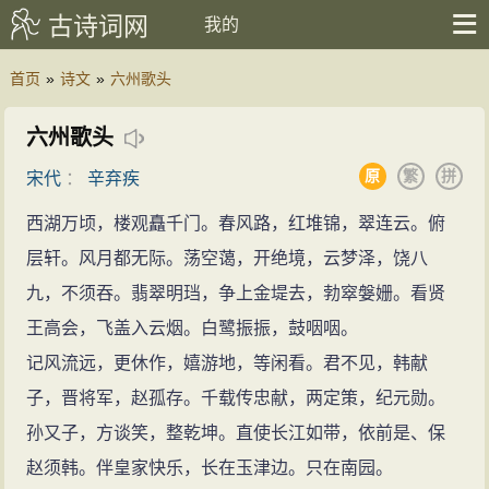
古诗词网
我的
首页
»
诗文
»
六州歌头
六州歌头
原
繁
拼
宋代
：
辛弃疾
西湖万顷，楼观矗千门。春风路，红堆锦，翠连云。俯
层轩。风月都无际。荡空蔼，开绝境，云梦泽，饶八
九，不须吞。翡翠明珰，争上金堤去，勃窣媻姗。看贤
王高会，飞盖入云烟。白鹭振振，鼓咽咽。
记风流远，更休作，嬉游地，等闲看。君不见，韩献
子，晋将军，赵孤存。千载传忠献，两定策，纪元勋。
孙又子，方谈笑，整乾坤。直使长江如带，依前是、保
赵须韩。伴皇家快乐，长在玉津边。只在南园。