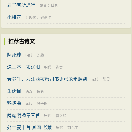
君子有所思行
魏晋
：
陆机
小梅花
近现代
：
姚鹓雏
推荐古诗文
阿那瑰
明代
：
刘绩
送王本一如辽阳
明代
：
边贡
春梦轩，为江西按察司书吏张永年赠别
元代
：
张昱
朱儒诵
两汉
：
佚名
鹦鹉曲
元代
：
冯子振
薛端明挽章三首
宋代
：
曹彦约
处士妻十首 其四 老莱
宋代
：
刘克庄