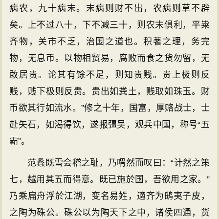
病农，九十病末。末病则财不出，农病则草不辟
矣。上不过八十，下不减三十，则农末俱利，平粜
齐物，关市不乏，治国之道也。积著之理，务完
物，无息币。以物相贸易，腐败而食之货勿留，无
敢居贵。论其有馀不足，则知贵贱。贵上极则反
贱，贱下极则反贵。贵出如粪土，贱取如珠玉。财
币欲其行如流水。”修之十年，国富，厚赂战士，士
赴矢石，如渴得饮，遂报彊吴，观兵中国，称号“五
霸”。
范蠡既雪会稽之耻，乃喟然而叹曰：“计然之策
七，越用其五而得意。既已施於国，吾欲用之家。”
乃乘扁舟浮於江湖，变名易姓，適齐为鸱夷子皮，
之陶为硃公。硃公以为陶天下之中，诸侯四通，货