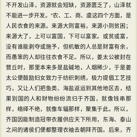
不开发山泽，资源就会短缺，资源匮乏了，山泽就
不能进一步开发。”农、工、商、虞这四个方面，是
人民衣食的来源。来源大则富裕，来源小则贫困；
来源大了，上可以富国，下可以富家。或贫或富，
没有谁能剥夺或施予，但机敏的人总是财富有余，
而愚笨的人却往往衣食不足。所以，姜太公被封在
营丘时，那里本来多是盐碱地，人烟稀少，于是姜
太公便鼓励妇女致力于纺织刺绣，极力提倡工艺技
巧，又让人们把鱼类、海盐返运到其他地区去，结
果别国的人和财物纷纷流归于齐国，就像钱串那
样，络绎不绝，就像车辐那样，聚集于此。所以，
齐国因能制造冠带衣履供应天下所用，东海、泰山
之间的诸侯们便都整理衣袖去朝拜齐国。后来，齐