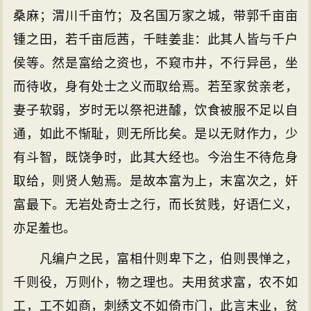
桑麻；渭川千亩竹；及名国万家之城，带郭千亩亩
锺之田，若千亩卮茜，千畦姜韭：此其人皆与千户
侯等。然是富给之资也，不窥市井，不行异邑，坐
而待收，身有处士之义而取给焉。若至家贫亲老，
妻子软弱，岁时无以祭祀进醵，饮食被服不足以自
通，如此不惭耻，则无所比矣。是以无财作力，少
有斗智，既饶争时，此其大经也。今治生不待危身
取给，则贤人勉焉。是故本富为上，末富次之，奸
富最下。无岩处奇士之行，而长贫贱，好语仁义，
亦足羞也。
凡编户之民，富相什则卑下之，伯则畏惮之，
千则役，万则仆，物之理也。夫用贫求富，农不如
工，工不如商，刺绣文不如倚市门，此言末业，贫