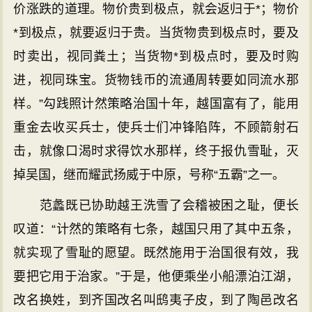
价涨跌的道理。物价贵到极点，就会返归于*；物价
*到极点，就要返归于贵。当货物贵到极点时，要及
时卖出，视同粪土；当货物*到极点时，要及时购
进，视同珠宝。货物钱币的流通周转要如同流水那
样。”勾践照计然策略治国十年，越国富有了，能用
重金去收买兵士，使兵士们冲锋陷阵，不顾箭射石
击，就像口渴时求得饮水那样，终于报仇雪耻，灭
掉吴国，继而耀武扬威于中原，号称“五霸”之一。
范蠡既已协助越王洗雪了会稽被困之耻，便长
叹道：“计然的策略有七条，越国只用了其中五条，
就实现了雪耻的愿望。既然施用于治国很有效，我
要把它用于治家。”于是，他便乘坐小船漂泊江湖，
改名换姓，到齐国改名叫鸱夷子皮，到了陶邑改名