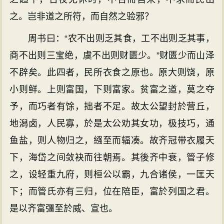
之。岂非道之所符，而自然之验邪？
周书曰：“农不出则乏其食，工不出则乏其事，
商不出则三宝绝，虞不出则财匮少。”财匮少而山泽
不辟矣。此四者，民所衣食之原也。原大则饶，原
小则鲜。上则富国，下则富家。贫富之道，莫之夺
予，而巧者有馀，拙者不足。故太公望封於营丘，
地潟卤，人民寡，於是太公劝其女功，极技巧，通
鱼盐，则人物归之，繦至而辐凑。故齐冠带衣履天
下，海岱之间敛袂而往朝焉。其後齐中衰，管子修
之，设轻重九府，则桓公以霸，九合诸侯，一匡天
下；而管氏亦有三归，位在陪臣，富於列国之君。
是以齐富彊至於威、宣也。