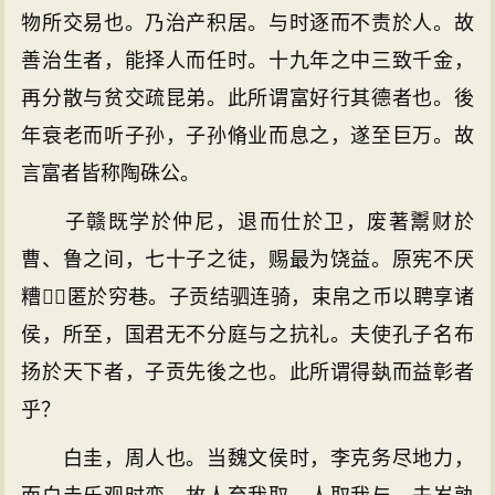
物所交易也。乃治产积居。与时逐而不责於人。故
善治生者，能择人而任时。十九年之中三致千金，
再分散与贫交疏昆弟。此所谓富好行其德者也。後
年衰老而听子孙，子孙脩业而息之，遂至巨万。故
言富者皆称陶硃公。
子赣既学於仲尼，退而仕於卫，废著鬻财於
曹、鲁之间，七十子之徒，赐最为饶益。原宪不厌
糟，匿於穷巷。子贡结驷连骑，束帛之币以聘享诸
侯，所至，国君无不分庭与之抗礼。夫使孔子名布
扬於天下者，子贡先後之也。此所谓得埶而益彰者
乎？
白圭，周人也。当魏文侯时，李克务尽地力，