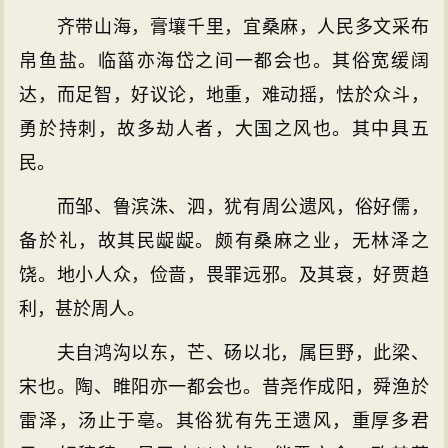
齐带山海，膏壤千里，宜桑麻，人民多文采布
帛鱼盐。临菑亦海岱之间一都会也。其俗宽缓阔
达，而足智，好议论，地重，难动摇，怯於众斗，
勇於持刺，故多劫人者，大国之风也。其中具五
民。
而邹、鲁滨洙、泗，犹有周公遗风，俗好儒，
备於礼，故其民龊龊。颇有桑麻之业，无林泽之
饶。地小人众，俭啬，畏罪远邪。及其衰，好贾趋
利，甚於周人。
夫自鸿沟以东，芒、砀以北，属巨野，此梁、
宋也。陶、睢阳亦一都会也。昔尧作成阳，舜渔於
雷泽，汤止于亳。其俗犹有先王遗风，重厚多君