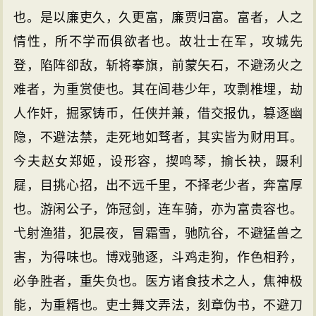
也。是以廉吏久，久更富，廉贾归富。富者，人之
情性，所不学而俱欲者也。故壮士在军，攻城先
登，陷阵卻敌，斩将搴旗，前蒙矢石，不避汤火之
难者，为重赏使也。其在闾巷少年，攻剽椎埋，劫
人作奸，掘冢铸币，任侠并兼，借交报仇，篡逐幽
隐，不避法禁，走死地如骛者，其实皆为财用耳。
今夫赵女郑姬，设形容，揳鸣琴，揄长袂，蹑利
屣，目挑心招，出不远千里，不择老少者，奔富厚
也。游闲公子，饰冠剑，连车骑，亦为富贵容也。
弋射渔猎，犯晨夜，冒霜雪，驰阬谷，不避猛兽之
害，为得味也。博戏驰逐，斗鸡走狗，作色相矜，
必争胜者，重失负也。医方诸食技术之人，焦神极
能，为重糈也。吏士舞文弄法，刻章伪书，不避刀