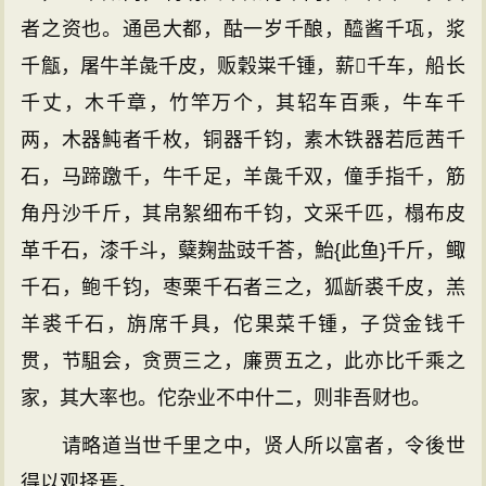
者之资也。通邑大都，酤一岁千酿，醯酱千瓨，浆
千甔，屠牛羊彘千皮，贩穀粜千锺，薪千车，船长
千丈，木千章，竹竿万个，其轺车百乘，牛车千
两，木器魨者千枚，铜器千钧，素木铁器若卮茜千
石，马蹄躈千，牛千足，羊彘千双，僮手指千，筋
角丹沙千斤，其帛絮细布千钧，文采千匹，榻布皮
革千石，漆千斗，糵麹盐豉千荅，鮐{此鱼}千斤，鲰
千石，鲍千钧，枣栗千石者三之，狐龂裘千皮，羔
羊裘千石，旃席千具，佗果菜千锺，子贷金钱千
贯，节駔会，贪贾三之，廉贾五之，此亦比千乘之
家，其大率也。佗杂业不中什二，则非吾财也。
请略道当世千里之中，贤人所以富者，令後世
得以观择焉。