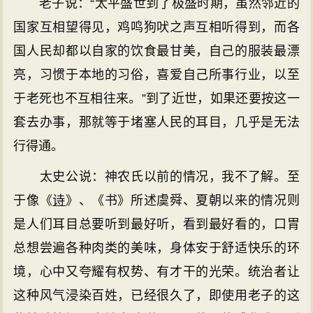
老子说：“太平盛世到了极盛时期，虽然邻近的
国家互相望得见，鸡鸣狗吠之声互相听得到，而各
国人民却都以自家的饮食最甘美，自己的服装最漂
亮，习惯于本地的习俗，喜爱自己所事行业，以至
于老死也不互相往来。”到了近世，如果还要按这一
套去办事，那就等于堵塞人民的耳目，几乎是无法
行得通。
太史公说：神农氏以前的情况，我不了解。至
于像《
诗
》、《书》所述虞舜、夏朝以来的情况则
是人们耳目总要听到最好听，看到最好看的，口胃
总想尝遍各种肉类的美味，身体安于舒适快乐的环
境，心中又夸耀有权势、有才干的光荣。统治者让
这种风气浸染百姓，已经很久了，即使用老子的这