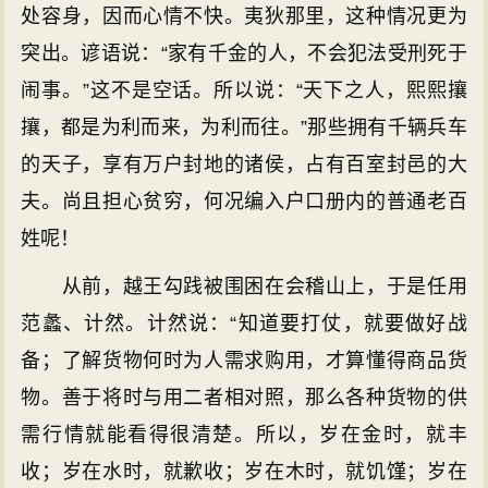
处容身，因而心情不快。夷狄那里，这种情况更为
突出。谚语说：“家有千金的人，不会犯法受刑死于
闹事。”这不是空话。所以说：“天下之人，熙熙攘
攘，都是为利而来，为利而往。”那些拥有千辆兵车
的天子，享有万户封地的诸侯，占有百室封邑的大
夫。尚且担心贫穷，何况编入户口册内的普通老百
姓呢！
从前，越王勾践被围困在会稽山上，于是任用
范蠡、计然。计然说：“知道要打仗，就要做好战
备；了解货物何时为人需求购用，才算懂得商品货
物。善于将时与用二者相对照，那么各种货物的供
需行情就能看得很清楚。所以，岁在金时，就丰
收；岁在水时，就歉收；岁在木时，就饥馑；岁在