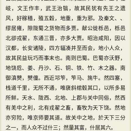
岐，文王作丰，武王治镐，故其民犹有先王之遗
风，好稼穑，殖五穀，地重，重为邪。及秦文、、
缪居雍，隙陇蜀之货物而多贾。献公徙栎邑，栎邑
北卻戎翟，东通三晋，亦多大贾。昭治咸阳，因以
汉都，长安诸陵，四方辐凑并至而会，地小人众，
故其民益玩巧而事末也。南则巴蜀。巴蜀亦沃野，
地饶卮、姜、丹沙、石、铜、铁、竹、木之器。南
御滇僰，僰僮。西近邛笮，笮马、旄牛。然四塞，
栈道千里，无所不通，唯襃斜绾毂其口，以所多易
所鲜。天水、陇西、北地、上郡与关中同俗，然西
有羌中之利，北有戎翟之畜，畜牧为天下饶。然地
亦穷险，唯京师要其道。故关中之地，於天下三分
之一，而人众不过什三；然量其富，什居其六。