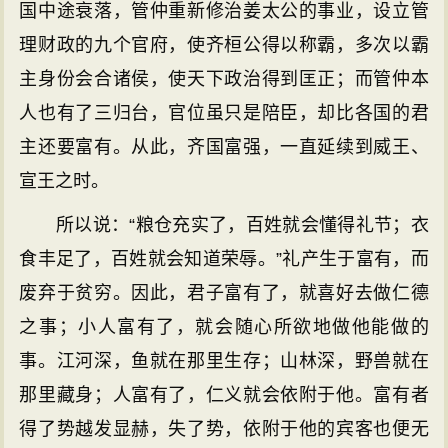
国中途衰落，管仲重新修治姜太公的事业，设立管
理财政的九个官府，使齐桓公得以称霸，多次以霸
主身份会合诸侯，使天下政治得到匡正；而管仲本
人也有了三归台，官位虽只是陪臣，却比各国的君
主还要富有。从此，齐国富强，一直延续到威王、
宣王之时。
所以说：“粮仓充实了，百姓就会懂得礼节；衣
食丰足了，百姓就会知道荣辱。”礼产生于富有，而
废弃于贫穷。因此，君子富有了，就喜好去做仁德
之事；小人富有了，就会随心所欲地做他能做的
事。江河深，鱼就在那里生存；山林深，野兽就在
那里藏身；人富有了，仁义就会依附于他。富有者
得了势越发显赫，失了势，依附于他的宾客也便无