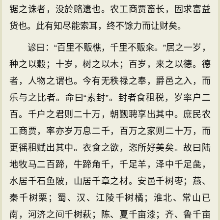
锯之诛者，没於赂遗也。农工商贾畜长，固求富益
货也。此有知尽能索耳，终不馀力而让财矣。
谚曰：“百里不贩樵，千里不贩籴。”居之一岁，
种之以穀；十岁，树之以木；百岁，来之以德。德
者，人物之谓也。今有无秩禄之奉，爵邑之入，而
乐与之比者。命曰“素封”。封者食租税，岁率户二
百。千户之君则二十万，朝觐聘享出其中。庶民农
工商贾，率亦岁万息二千，百万之家则二十万，而
更徭租赋出其中。衣食之欲，恣所好美矣。故曰陆
地牧马二百蹄，牛蹄角千，千足羊，泽中千足彘，
水居千石鱼陂，山居千章之材。安邑千树枣；燕、
秦千树栗；蜀、汉、江陵千树橘；淮北、常山已
南，河济之间千树萩；陈、夏千亩漆；齐、鲁千亩