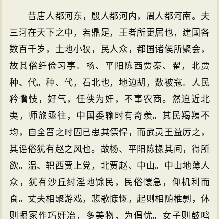
昔唐人都河东，殷人都河内，周人都河南。夫
三河在天下之中，若鼎足，王者所更居也，建国各
数百千岁，土地小狭，民人众，都国诸侯所聚会，
故其俗纤俭习事。杨、平阳陈西贾秦、翟，北贾
种、代。种、代，石北也，地边胡，数被寇。人民
矜懻忮，好气，任侠为奸，不事农商。然迫近北
夷，师旅亟往，中国委输时有奇羡。其民羯羠不
均，自全晋之时固已患其僄悍，而武灵王益厉之，
其谣俗犹有赵之风也。故杨、平阳陈掾其间，得所
欲。温、轵西贾上党，北贾赵、中山。中山地薄人
众，犹有沙丘纣淫地馀民，民俗懁急，仰机利而
食。丈夫相聚游戏，悲歌慷慨，起则相随椎剽，休
则掘冢作巧奸冶，多美物，为倡优。女子则鼓鸣