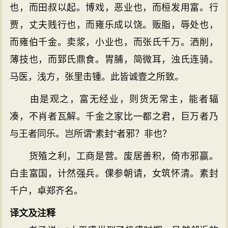
也，而田叔以起。博戏，恶业也，而桓发用富。行
贾，丈夫贱行也，而雍乐成以饶。贩脂，辱处也，
而雍伯千金。卖浆，小业也，而张氏千万。洒削，
薄技也，而郅氏鼎食。胃脯，简微耳，浊氏连骑。
马医，浅方，张里击锺。此皆诚壹之所致。
由是观之，富无经业，则货无常主，能者辐
凑，不肖者瓦解。千金之家比一都之君，巨万者乃
与王者同乐。岂所谓“素封”者邪？非也？
货殖之利，工商是营。废居善积，倚巿邪赢。
白圭富国，计然强兵。倮参朝请，女筑怀清。素封
千户，卓郑齐名。
译文及注释