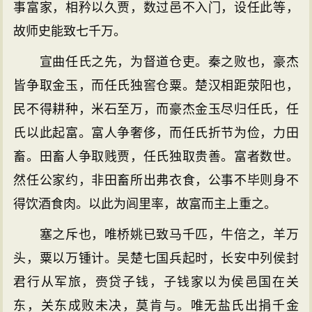
事富家，相矜以久贾，数过邑不入门，设任此等，
故师史能致七千万。
宣曲任氏之先，为督道仓吏。秦之败也，豪杰
皆争取金玉，而任氏独窖仓粟。楚汉相距荥阳也，
民不得耕种，米石至万，而豪杰金玉尽归任氏，任
氏以此起富。富人争奢侈，而任氏折节为俭，力田
畜。田畜人争取贱贾，任氏独取贵善。富者数世。
然任公家约，非田畜所出弗衣食，公事不毕则身不
得饮酒食肉。以此为闾里率，故富而主上重之。
塞之斥也，唯桥姚已致马千匹，牛倍之，羊万
头，粟以万锺计。吴楚七国兵起时，长安中列侯封
君行从军旅，赍贷子钱，子钱家以为侯邑国在关
东，关东成败未决，莫肯与。唯无盐氏出捐千金