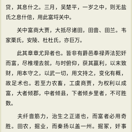
贷，其息什之。三月，吴楚平，一岁之中，则无盐
氏之息什倍，用此富埒关中。
关中富商大贾，大抵尽诸田，田啬、田兰。韦
家栗氏，安陵、杜杜氏，亦巨万。
此其章章尤异者也。皆非有爵邑奉禄弄法犯奸
而富，尽椎埋去就，与时俯仰，获其赢利，以末致
财，用本守之，以武一切，用文持之，变化有概，
故足术也。若至力农畜，工虞商贾，为权利以成
富，大者倾郡，中者倾县，下者倾乡里者，不可胜
数。
夫纤啬筋力，治生之正道也，而富者必用奇
胜。田农，掘业，而秦扬以盖一州。掘冢，奸事