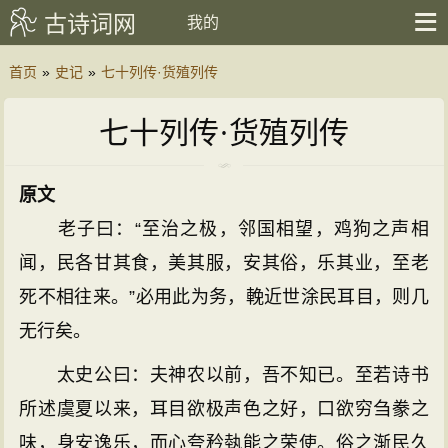
古诗词网
我的
首页
»
史记
»
七十列传·货殖列传
七十列传·货殖列传
原文
老子曰：“至治之极，邻国相望，鸡狗之声相
闻，民各甘其食，美其服，安其俗，乐其业，至老
死不相往来。”必用此为务，輓近世涂民耳目，则几
无行矣。
太史公曰：夫神农以前，吾不知已。至若诗书
所述虞夏以来，耳目欲极声色之好，口欲穷刍豢之
味，身安逸乐，而心夸矜埶能之荣使。俗之渐民久