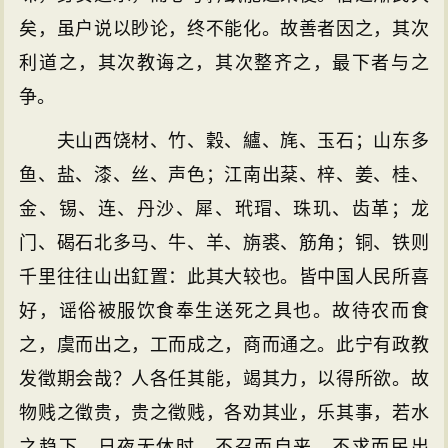
矣，虽户说以眇论，终不能化。故善者因之，其次
利道之，其次教诲之，其次整齐之，最下者与之
争。
夫山西饶材、竹、穀、纑、旄、玉石；山东多
鱼、盐、漆、丝、声色；江南出棻、梓、姜、桂、
金、锡、连、丹沙、犀、玳瑁、珠玑、齿革；龙
门、碣石北多马、牛、羊、旃裘、筋角；铜、铁则
千里往往山出釭置：此其大较也。皆中国人民所喜
好，谣俗被服饮食奉生送死之具也。故待农而食
之，虞而出之，工而成之，商而通之。此宁有政教
发徵期会哉？人各任其能，竭其力，以得所欲。故
物贱之徵贵，贵之徵贱，各劝其业，乐其事，若水
之趋下，日夜无休时，不召而自来，不求而民出