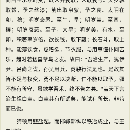
而白圭乐观时变，故人弃我取，人取我与。夫岁孰
取穀，予之丝漆；茧出取帛絮，予之食。太阴在
卯，穰；明岁衰恶。至午，旱；明岁美。至酉，
穰；明岁衰恶。至子，大旱；明岁美，有水。至
卯，积著率岁倍。欲长钱，取下穀；长石斗，取上
种。能薄饮食，忍嗜欲，节衣服，与用事僮仆同苦
乐，趋时若猛兽挚鸟之发。故曰：“吾治生产，犹伊
尹、吕尚之谋，孙吴用兵，商鞅行法是也。是故其
智不足与权变，勇不足以决断，仁不能以取予，彊
不能有所守，虽欲学吾术，终不告之矣。”盖天下言
治生祖白圭。白圭其有所试矣，能试有所长，非苟
而已也。
猗顿用盬盐起。而邯郸郭纵以铁冶成业，与王