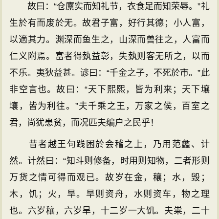
故曰：“仓廪实而知礼节，衣食足而知荣辱。”礼
生於有而废於无。故君子富，好行其德；小人富，
以適其力。渊深而鱼生之，山深而兽往之，人富而
仁义附焉。富者得埶益彰，失埶则客无所之，以而
不乐。夷狄益甚。谚曰：“千金之子，不死於市。”此
非空言也。故曰：“天下熙熙，皆为利来；天下壤
壤，皆为利往。”夫千乘之王，万家之侯，百室之
君，尚犹患贫，而况匹夫编户之民乎！
昔者越王句践困於会稽之上，乃用范蠡、计
然。计然曰：“知斗则修备，时用则知物，二者形则
万货之情可得而观已。故岁在金，穰；水，毁；
木，饥；火，旱。旱则资舟，水则资车，物之理
也。六岁穰，六岁旱，十二岁一大饥。夫粜，二十