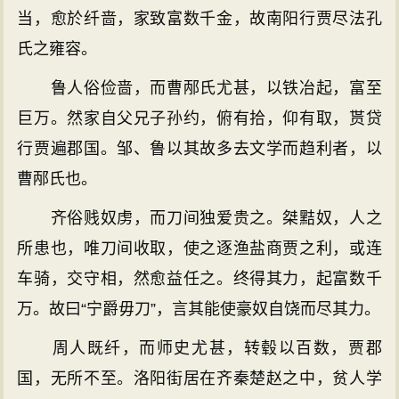
当，愈於纤啬，家致富数千金，故南阳行贾尽法孔
氏之雍容。
鲁人俗俭啬，而曹邴氏尤甚，以铁冶起，富至
巨万。然家自父兄子孙约，俯有拾，仰有取，贳贷
行贾遍郡国。邹、鲁以其故多去文学而趋利者，以
曹邴氏也。
齐俗贱奴虏，而刀间独爱贵之。桀黠奴，人之
所患也，唯刀间收取，使之逐渔盐商贾之利，或连
车骑，交守相，然愈益任之。终得其力，起富数千
万。故曰“宁爵毋刀”，言其能使豪奴自饶而尽其力。
周人既纤，而师史尤甚，转毂以百数，贾郡
国，无所不至。洛阳街居在齐秦楚赵之中，贫人学