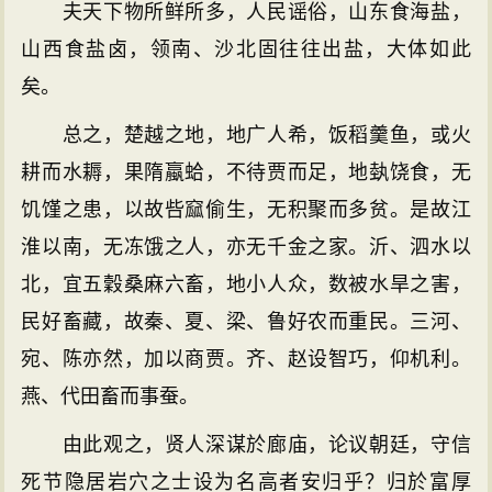
夫天下物所鲜所多，人民谣俗，山东食海盐，
山西食盐卤，领南、沙北固往往出盐，大体如此
矣。
总之，楚越之地，地广人希，饭稻羹鱼，或火
耕而水耨，果隋蠃蛤，不待贾而足，地埶饶食，无
饥馑之患，以故呰窳偷生，无积聚而多贫。是故江
淮以南，无冻饿之人，亦无千金之家。沂、泗水以
北，宜五穀桑麻六畜，地小人众，数被水旱之害，
民好畜藏，故秦、夏、梁、鲁好农而重民。三河、
宛、陈亦然，加以商贾。齐、赵设智巧，仰机利。
燕、代田畜而事蚕。
由此观之，贤人深谋於廊庙，论议朝廷，守信
死节隐居岩穴之士设为名高者安归乎？归於富厚