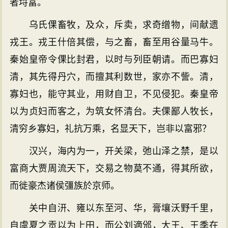
者埒富。
乌氏倮畜牧，及众，斥卖，求奇缯物，间献遗
戎王。戎王什倍其偿，与之畜，畜至用谷量马牛。
秦始皇帝令倮比封君，以时与列臣朝请。而巴寡妇
清，其先得丹穴，而擅其利数世，家亦不訾。清，
寡妇也，能守其业，用财自卫，不见侵犯。秦皇帝
以为贞妇而客之，为筑女怀清台。夫倮鄙人牧长，
清穷乡寡妇，礼抗万乘，名显天下，岂非以富邪？
汉兴，海内为一，开关梁，弛山泽之禁，是以
富商大贾周流天下，交易之物莫不通，得其所欲，
而徙豪杰诸侯彊族於京师。
关中自汧、雍以东至河、华，膏壤沃野千里，
自虞夏之贡以为上田，而公刘適邠，大王、王季在