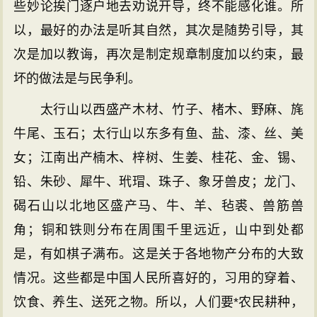
些妙论挨门逐户地去劝说开导，终不能感化谁。所
以，最好的办法是听其自然，其次是随势引导，其
次是加以教诲，再次是制定规章制度加以约束，最
坏的做法是与民争利。
太行山以西盛产木材、竹子、楮木、野麻、旄
牛尾、玉石；太行山以东多有鱼、盐、漆、丝、美
女；江南出产楠木、梓树、生姜、桂花、金、锡、
铅、朱砂、犀牛、玳瑁、珠子、象牙兽皮；龙门、
碣石山以北地区盛产马、牛、羊、毡裘、兽筋兽
角；铜和铁则分布在周围千里远近，山中到处都
是，有如棋子满布。这是关于各地物产分布的大致
情况。这些都是中国人民所喜好的，习用的穿着、
饮食、养生、送死之物。所以，人们要*农民耕种，