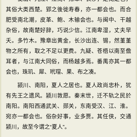
其俗大类西楚。郢之後徙寿春，亦一都会也。而合
肥受南北潮，皮革、鲍、木输会也。与闽中、干越
杂俗，故南楚好辞，巧说少信。江南卑湿，丈夫早
夭。多竹木。豫章出黄金，长沙出连、锡，然堇堇
物之所有，取之不足以更费。九疑、苍梧以南至儋
耳者，与江南大同俗，而杨越多焉。番禺亦其一都
会也，珠玑、犀、玳瑁、果、布之凑。
颍川、南阳，夏人之居也。夏人政尚忠朴，犹
有先王之遗风。颍川敦愿。秦末世，迁不轨之民於
南阳。南阳西通武关、郧关，东南受汉、江、淮。
宛亦一都会也。俗杂好事，业多贾。其任侠，交通
颍川，故至今谓之“夏人”。