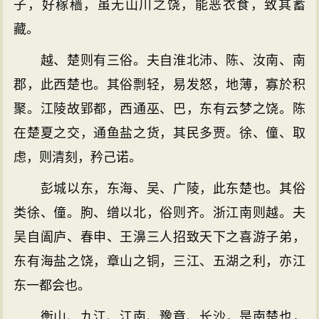
子，好稼穑，虽无山川之饶，能恶衣食，致其蓄
藏。
越、楚则有三俗。夫自淮北沛、陈、汝南、南
郡，此西楚也。其俗剽轻，易发怒，地薄，寡於积
聚。江陵故郢都，西通巫、巴，东有云梦之饶。陈
在楚夏之交，通鱼盐之货，其民多贾。徐、僮、取
虑，则清刻，矜己诺。
彭城以东，东海、吴、广陵，此东楚也。其俗
类徐、僮。朐、缯以北，俗则齐。浙江南则越。夫
吴自阖庐、春申、王濞三人招致天下之喜游子弟，
东有海盐之饶，章山之铜，三江、五湖之利，亦江
东一都会也。
衡山、九江、江南、豫章、长沙，是南楚也，