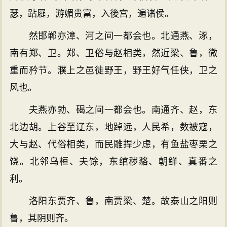
瑟，跕屣，游媚贵富，入後宫，遍诸侯。
然邯郸亦漳、河之间一都会也。北通燕、涿，
南有郑、卫。郑、卫俗与赵相类，然近梁、鲁，微
重而矜节。濮上之邑徙野王，野王好气任侠，卫之
风也。
夫燕亦勃、碣之间一都会也。南通齐、赵，东
北边胡。上谷至辽东，地踔远，人民希，数被寇，
大与赵、代俗相类，而民雕捍少虑，有鱼盐枣栗之
饶。北邻乌桓、夫馀，东绾秽貉、朝鲜、真番之
利。
洛阳东贾齐、鲁，南贾梁、楚。故泰山之阳则
鲁，其阴则齐。