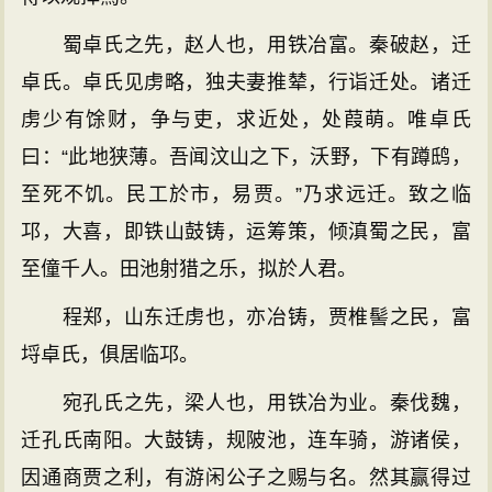
蜀卓氏之先，赵人也，用铁冶富。秦破赵，迁
卓氏。卓氏见虏略，独夫妻推辇，行诣迁处。诸迁
虏少有馀财，争与吏，求近处，处葭萌。唯卓氏
曰：“此地狭薄。吾闻汶山之下，沃野，下有蹲鸱，
至死不饥。民工於市，易贾。”乃求远迁。致之临
邛，大喜，即铁山鼓铸，运筹策，倾滇蜀之民，富
至僮千人。田池射猎之乐，拟於人君。
程郑，山东迁虏也，亦冶铸，贾椎髻之民，富
埒卓氏，俱居临邛。
宛孔氏之先，梁人也，用铁冶为业。秦伐魏，
迁孔氏南阳。大鼓铸，规陂池，连车骑，游诸侯，
因通商贾之利，有游闲公子之赐与名。然其赢得过