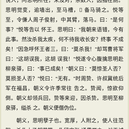
悦入，问思明所在，未及对，杀数人，因指在厕。
思明觉变，逾墙出，至马槽， 备马骑之。悦等
至，令傔人周子俊射，中其臂，落马。曰：“是何
事？”悦等告以 怀王。思明曰：“我朝来语错，今有
此事。然汝杀我太疾，何不待我收长安？终事 不成
矣！”因急呼怀王者三，曰：“莫杀我！”却骂曹将军
曰：“这胡误我，这胡 误我！”悦遂令心腹擒思明赴
柳泉驿，曰：“事已成矣！”朝义曰：“莫惊圣人否？
莫损圣人否？”悦曰：“无有。”时周贽、许叔冀统后
军在福昌，朝义令许季常往 告之。贽闻，惊欲仰
倒。朝义却领兵回，贽等来迎，因杀贽。思明至柳
泉驿，缢杀 之。朝义便僭伪位。
朝义，思明孽子也。宽厚，人附之，使人往范