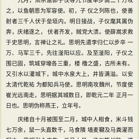
九月，肃宗遣郭子仪等九节度率步骑二十万攻
之，以鱼朝恩为军容使。初，子 仪之列陈也，使善
射者三千人伏于垒垣内。明日接战，子仪麾其属伪
奔，庆绪逐之， 伏者齐发，贼党大溃。使薛嵩求救
于史思明，言禅让之礼。思明先遣李归仁以步卒 一
万、马军三千，先往滏阳以应。及至滏阳，子仪之
围已固，筑城穿壕各三重，楼 橹之盛，古所未有。
又引水以灌城下，城中水泉大上，井皆满溢。以安
太清代乾祐 为都知兵马使。思明南攻魏州，节度使
崔光远南走，思明据其城数日，即乾元二年 正月一
日也。思明伪称燕王，立年号。
庆绪自十月被围至二月，城中人相食，米斗钱
七万余，鼠一头直数千，马食隤 墙麦鞬及马粪濯而