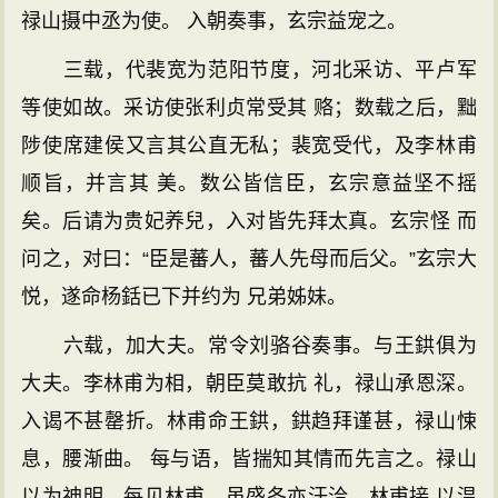
禄山摄中丞为使。 入朝奏事，玄宗益宠之。
三载，代裴宽为范阳节度，河北采访、平卢军
等使如故。采访使张利贞常受其 赂；数载之后，黜
陟使席建侯又言其公直无私；裴宽受代，及李林甫
顺旨，并言其 美。数公皆信臣，玄宗意益坚不摇
矣。后请为贵妃养兒，入对皆先拜太真。玄宗怪 而
问之，对曰：“臣是蕃人，蕃人先母而后父。”玄宗大
悦，遂命杨銛已下并约为 兄弟姊妹。
六载，加大夫。常令刘骆谷奏事。与王鉷俱为
大夫。李林甫为相，朝臣莫敢抗 礼，禄山承恩深。
入谒不甚罄折。林甫命王鉷，鉷趋拜谨甚，禄山悚
息，腰渐曲。 每与语，皆揣知其情而先言之。禄山
以为神明，每见林甫，虽盛冬亦汗洽。林甫接 以温