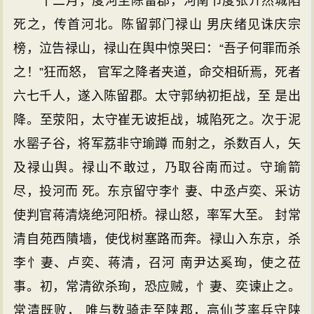
十二月，度河至陈留郡，河南节度张介然城陷
死之，传首河北。陈留郭门禄山 男庆绪见诛庆宗
榜，泣告禄山，禄山在舆中惊哭曰：“吾子何罪而杀
之！”狂而怒， 官军之降者夹道，命交相斫焉，死者
六七千人，遂入陈留郡。太守郭纳初拒战，至 是出
降。至荥阳，太守崔无诐拒战，城陷死之。次于泥
水罂子谷，将军荔非守瑜蹲 而射之，杀数百人，矢
及禄山舆。禄山不敢过，乃取谷南而过。守瑜箭
尽，投河而 死。东京留守李忄妻、中丞卢奕、采访
使判官蒋清烧绝河阳桥。禄山怒，率军大至。 封常
清自苑西隤墙，使伐树塞路而奔。禄山入东京，杀
李忄妻、卢奕、蒋清，召河 南尹达奚珣，使之莅
事。初，常清欲杀珣，恐应贼，忄妻、奕谏止之。
常清既败， 唯与数骑走至陕郡，高仙芝率兵守陕