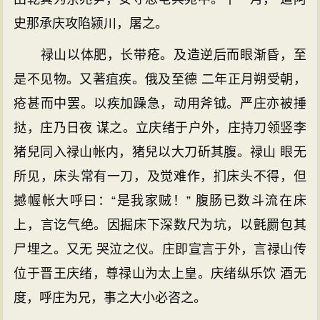
史那承庆攻陷颍川，屠之。
禄山以体肥，长带疮。及造逆后而眼渐昏，至
是不见物。又著疽疾。俄及至德 二年正月朔受朝，
疮甚而中罢。以疾加躁急，动用斧钺。严庄亦被捶
挞，庄乃日夜 谋之。立庆绪于户外，庄持刀领竖李
猪兒同入禄山帐内，猪兒以大刀斫其腹。禄山 眼无
所见，床头常有一刀，及觉难作，扪床头不得，但
撼幄帐大呼曰：“是我家贼！” 腹肠已数斗流在床
上，言讫气绝。因掘床下深数尺为坑，以氈罽包其
尸埋之。又无 哭泣之仪。庄即宣言于外，言禄山传
位于晋王庆绪，尊禄山为太上皇。庆绪纵乐饮 酒无
度，呼庄为兄，事之大小必咨之。