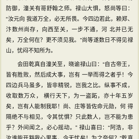
防御，潼关有哥舒翰之师。禄山大惧，怒尚等曰：
“汝元向 我道万全，必无所畏。今四边若此，赖郑、
汴数州尚存，向西至关，一步不通，河 北并已无
矣，万全何在？更不须见我。”尚等遂数日不得见禄
山，忧闷不知所为。
会田乾真自潼关至，晓谕禄山曰：“自古帝王，
皆有胜败，然后成大事，岂有 一举而得之者乎！今
四边兵马虽多，皆非精锐，岂我之比。纵事不成，
收取数万众， 横行天下，为一盗跖，亦十年五岁
矣，岂有人能制我耶！尚、庄等皆佐命元勋，何 得
隔绝不与相见，令其忧惧？只此数人，岂不能为患
乎？外间闻之，必心摇动。” 禄山喜曰：“阿浩，非
汝谁能开豁我心里事，今无忧矣！为之奈何？”乾真