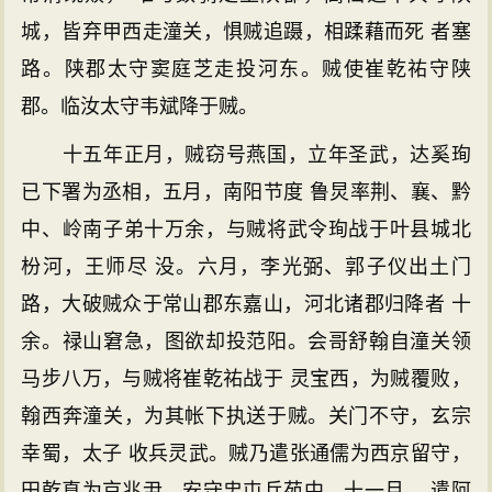
城，皆弃甲西走潼关，惧贼追蹑，相蹂藉而死 者塞
路。陕郡太守窦庭芝走投河东。贼使崔乾祐守陕
郡。临汝太守韦斌降于贼。
十五年正月，贼窃号燕国，立年圣武，达奚珣
已下署为丞相，五月，南阳节度 鲁炅率荆、襄、黔
中、岭南子弟十万余，与贼将武令珣战于叶县城北
枌河，王师尽 没。六月，李光弼、郭子仪出土门
路，大破贼众于常山郡东嘉山，河北诸郡归降者 十
余。禄山窘急，图欲却投范阳。会哥舒翰自潼关领
马步八万，与贼将崔乾祐战于 灵宝西，为贼覆败，
翰西奔潼关，为其帐下执送于贼。关门不守，玄宗
幸蜀，太子 收兵灵武。贼乃遣张通儒为西京留守，
田乾真为京兆尹，安守忠屯兵苑中。十一月， 遣阿