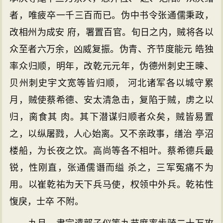
者，唯疲卒一千三百而已。伪中书令张通儒秉政，
改相州为成安 府，署置百官。旬日之内，贼将各以
众至者六万余，凶威复振。伪青、齐节度能元 皓独
率众归顺，明年，改乾元元年，伪德州刺史王暕、
贝州刺史宇文宽等皆归顺， 河北诸军各以城守累
月，贼使蔡希德、安太清急击，复陷于贼，虏之以
归，脔食其 肉。其下潜谋归顺者众矣，贼皆易置
之，以纵屠戮，人心始离。又不亲政事，缮治 亭沼
楼船，为长夜之饮。高尚等各不相叶。蔡希德兵最
锐，性刚直，张通儒谮而缢 杀之，三军冤痛不为
用。以崔乾祐为天下兵马使，权领中外兵。乾祐性
愎戾，士卒 不附。