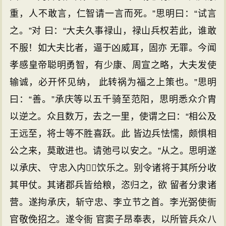
重，人不敢言，仁智请一言而死。”思明曰：“试言
之。”对 曰：“大夫久事禄山，禄山兵权若此，谁敢
不服！如大夫比者，逼于凶威耳，固亦 无罪。今闻
孝感皇帝聪明勇智，有少康、周宣之略，大夫发使
输诚，必开怀见纳， 此转祸为福之上策也。”思明
曰：“善。”承庆等以五千骑至范阳，思明悉众介胄
以逆之。众且数万，去之一里，使谓之曰：“相公及
王远至，将士等不胜喜跃。此 皆边兵怯懦，颇惧相
公之来，莫敢进也。请弛弓以安之。”从之。思明遂
以承庆、 守忠入内，饮乐之。别令诸将于其所分收
其甲仗。其诸郡兵皆给粮，恣归之，欲 留者分隶诸
营。遂拘承庆，斩守忠、李立节之首。李光弼使衙
官敬俛招之。遂令衙 官窦子昂奉表，以所管兵众八