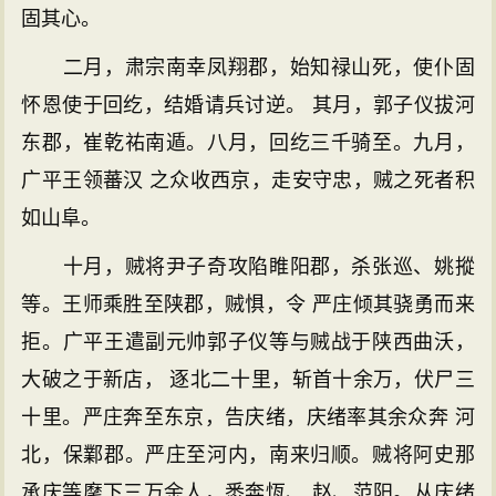
固其心。
二月，肃宗南幸凤翔郡，始知禄山死，使仆固
怀恩使于回纥，结婚请兵讨逆。 其月，郭子仪拔河
东郡，崔乾祐南遁。八月，回纥三千骑至。九月，
广平王领蕃汉 之众收西京，走安守忠，贼之死者积
如山阜。
十月，贼将尹子奇攻陷睢阳郡，杀张巡、姚摐
等。王师乘胜至陕郡，贼惧，令 严庄倾其骁勇而来
拒。广平王遣副元帅郭子仪等与贼战于陕西曲沃，
大破之于新店， 逐北二十里，斩首十余万，伏尸三
十里。严庄奔至东京，告庆绪，庆绪率其余众奔 河
北，保鄴郡。严庄至河内，南来归顺。贼将阿史那
承庆等麾下三万余人，悉奔恆、 赵、范阳。从庆绪