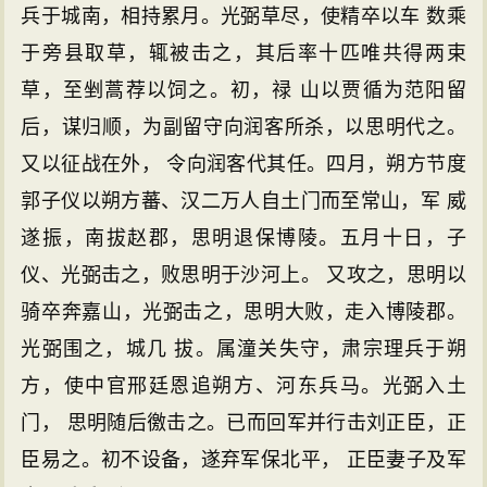
兵于城南，相持累月。光弼草尽，使精卒以车 数乘
于旁县取草，辄被击之，其后率十匹唯共得两束
草，至剉蒿荐以饲之。初，禄 山以贾循为范阳留
后，谋归顺，为副留守向润客所杀，以思明代之。
又以征战在外， 令向润客代其任。四月，朔方节度
郭子仪以朔方蕃、汉二万人自土门而至常山，军 威
遂振，南拔赵郡，思明退保博陵。五月十日，子
仪、光弼击之，败思明于沙河上。 又攻之，思明以
骑卒奔嘉山，光弼击之，思明大败，走入博陵郡。
光弼围之，城几 拔。属潼关失守，肃宗理兵于朔
方，使中官邢廷恩追朔方、河东兵马。光弼入土
门， 思明随后徼击之。已而回军并行击刘正臣，正
臣易之。初不设备，遂弃军保北平， 正臣妻子及军