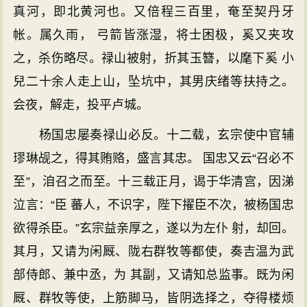
真河，即北黄河也。又倍程三百里，奄至契丹牙
帐。属久雨， 弓箭皆涨湿，将士困极，奚又夹攻
之，杀伤略尽。禄山被射，折其玉簪，以麾下奚 小
兒二十余人走上山，坠坑中，其男庆绪等扶持之。
会夜，解走，投平卢城。
杨国忠屡奏禄山必反。十二载，玄宗使中官辅
璆琳觇之，得其贿赂，盛言其忠。 国忠又云“召必不
至”，洎召之而至。十三载正月，谒于华清宫，因涕
泣言：“臣 蕃人，不识字，陛下擢臣不次，被杨国忠
欲得杀臣。”玄宗益亲厚之，遂以为左仆 射，却回。
其月，又请为闲厩、陇右群牧等都使，奏吉温为武
部侍郎、兼中丞，为 其副，又请知总监事。既为闲
厩、群牧等使，上筋脚马，皆阴选择之，夺得楼烦