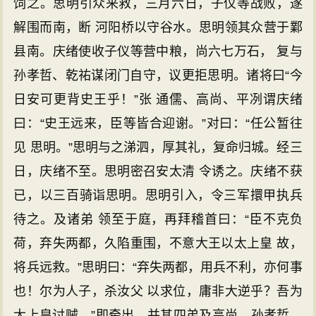
饲之。思明引众来救，三月六日，子仪等战败，遂
解围而南，断 河阳桥以守谷水。思明领其众营于鄴
县南。庆绪使收子仪等营中粮，尚六七万石， 复与
孙孝哲、乾祐谋闭门自守，议更拒思明。诸将曰“今
日安可更背史王乎！”张 通儒、高尚、平冽谓庆绪
曰：“史王远来，臣等皆合迎谢。”对曰：“任公暂往
见 思明。”思明与之涕泗，厚其礼，复命归城。经三
日，庆绪不至。思明密召安太清 令诱之。庆绪不获
已，以三百骑诣思明。思明引入，令三军擐甲执兵
待之。及诸弟 领至于庭，再拜稽首曰：“臣不克负
荷，弃失两都，久陷重围，不意大王以太上皇 故，
将兵远救。”思明曰：“弃失两都，用兵不利，亦何事
也！尔为人子，杀汝父 以求位，庸非大逆乎？吾为
太上皇讨贼。”即牵出，并其四弟及高尚、孙孝哲、