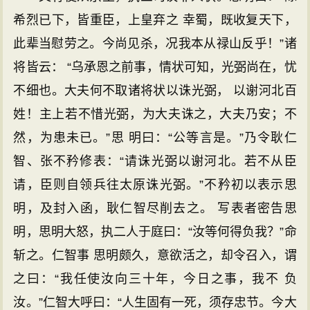
希烈已下，皆重臣，上皇弃之 幸蜀，既收复天下，
此辈当慰劳之。今尚见杀，况我本从禄山反乎！”诸
将皆云： “乌承恩之前事，情状可知，光弼尚在，忧
不细也。大夫何不取诸将状以诛光弼， 以谢河北百
姓！主上若不惜光弼，为大夫诛之，大夫乃安；不
然，为患未已。”思 明曰：“公等言是。”乃令耿仁
智、张不矜修表：“请诛光弼以谢河北。若不从臣
请，臣则自领兵往太原诛光弼。”不矜初以表示思
明，及封入函，耿仁智尽削去之。 写表者密告思
明，思明大怒，执二人于庭曰：“汝等何得负我？”命
斩之。仁智事 思明颇久，意欲活之，却令召入，谓
之曰：“我任使汝向三十年，今日之事，我不 负
汝。”仁智大呼曰：“人生固有一死，须存忠节。今大