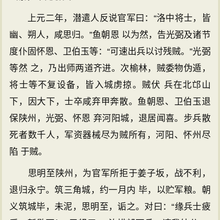
上元二年，潜遣人反说官军曰：“洛中将士，皆
幽、朔人，咸思归。”鱼朝恩 以为然，告光弼及诸节
度仆固怀恩、卫伯玉等：“可速出兵以讨残贼。”光弼
等然 之，乃出师两道齐进。次榆林，贼委物伪遁，
将士等不复设备，皆入城虏掠。贼伏 兵在北邙山
下，因大下，士卒咸弃甲奔散。鱼朝恩、卫伯玉退
保陕州，光弼、怀恩 弃河阳城，退居闻喜。步兵散
死者数千人，军资器械尽为贼所有，河阳、怀州尽
陷 于贼。
思明至陕州，为官军所拒于姜子坂，战不利，
退归永宁。筑三角城，约一月内 毕，以贮军粮。朝
义筑城毕，未泥，思明至，诟之。对曰：“缘兵士疲