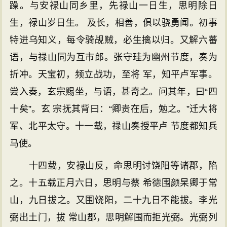
躁。与安禄山同乡里，先禄山一日生，思明除日
生，禄山岁日生。 及长，相善，俱以骁勇闻。初事
特进乌知义，每令骑觇贼，必生擒以归。又解六蕃
语，与禄山同为互市郎。张守珪为幽州节度，奏为
折冲。天宝初，频立战功，至将 军，知平卢军事。
尝入奏，玄宗赐坐，与语，甚奇之。问其年，曰“四
十矣”。玄 宗抚其背曰：“卿贵在后，勉之。”迁大将
军、北平太守。十一载，禄山奏授平卢 节度都知兵
马使。
十四载，安禄山反，命思明讨饶阳等诸郡，陷
之。十五载正月六日，思明与蔡 希德围颜杲卿于常
山，九日拔之。又围饶阳，二十九日不能拔。李光
弼出土门，拔 常山郡，思明解围而拒光弼。光弼列