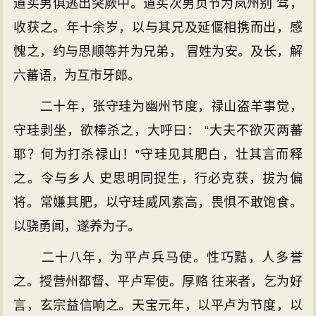
道买男俱逃出突厥中。道买次男贞节为岚州别 驾，
收获之。年十余岁，以与其兄及延偃相携而出，感
愧之，约与思顺等并为兄弟， 冒姓为安。及长，解
六蕃语，为互市牙郎。
二十年，张守珪为幽州节度，禄山盗羊事觉，
守珪剥坐，欲棒杀之，大呼曰： “大夫不欲灭两蕃
耶？何为打杀禄山！”守珪见其肥白，壮其言而释
之。令与乡人 史思明同捉生，行必克获，拔为偏
将。常嫌其肥，以守珪威风素高，畏惧不敢饱食。
以骁勇闻，遂养为子。
二十八年，为平卢兵马使。性巧黠，人多誉
之。授营州都督、平卢军使。厚赂 往来者，乞为好
言，玄宗益信响之。天宝元年，以平卢为节度，以