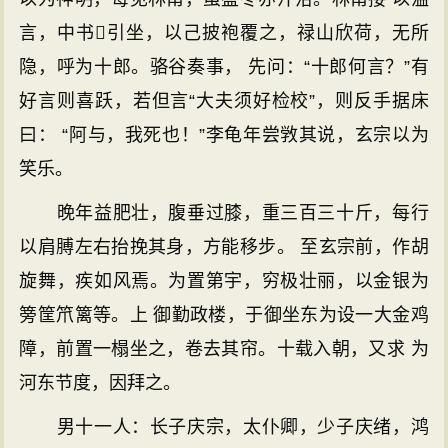
言，中书引坐，以己披袍覆之，禄山欣荷，无所
隐，呼为十郎。骆谷奏事， 先问：“十郎何言？”有
好言则喜跃，若但言“大夫须好检校”，则反手据床
曰： “阿与，我死也！”李龟年尝敩其说，玄宗以为
笑乐。
晚年益肥壮，腹垂过膝，重三百三十斤，每行
以肩膊左右抬挽其身，方能移步。 至玄宗前，作胡
旋舞，疾如风焉。为置第宇，穷极壮丽，以金银为
篣筐笊篱等。上 御勤政楼，于御坐东为设一大金鸡
障，前置一榻坐之，卷去其帘。十载入朝，又求 为
河东节度，因拜之。
男十一人：长子庆宗，太仆卿，少子庆绪，鸿