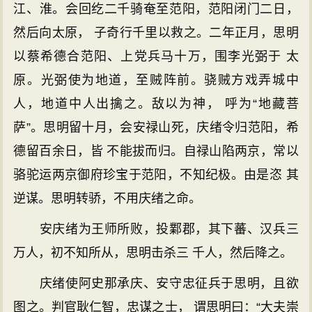
江、淮。会回纥二千骑奄至范阳，范阳闭门二日，
然后向太原， 子奇行千里以救之。二年正月，思明
以蔡希德合范阳、上党兵马十万，围李光弼于 太
原。光弼使为地道，至贼阵前。骁贼方戏弄城中
人，地道中人出擒之。敌以为神， 呼为“地藏菩
萨”。思明留十月，会安禄山死，庆绪令归范阳，希
德留百余日，皆 不能拔而归。自禄山陷两京，常以
骆驼运两京御府珍宝于范阳，不知纪极。由是恣 其
逆谋。思明转骄，不用庆绪之命。
安庆绪为王师所败，投鄴郡，其下蕃、汉兵三
万人，初不知所从，思明击杀三 千人，然后降之。
庆绪使阿史那承庆、安守忠征兵于思明，且欲
图之。判官耿仁智，忠谋之士， 谓思明曰：“大夫崇