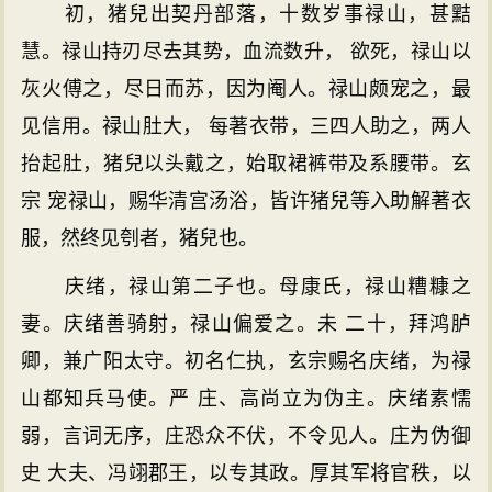
初，猪兒出契丹部落，十数岁事禄山，甚黠
慧。禄山持刃尽去其势，血流数升， 欲死，禄山以
灰火傅之，尽日而苏，因为阉人。禄山颇宠之，最
见信用。禄山肚大， 每著衣带，三四人助之，两人
抬起肚，猪兒以头戴之，始取裙裤带及系腰带。玄
宗 宠禄山，赐华清宫汤浴，皆许猪兒等入助解著衣
服，然终见刳者，猪兒也。
庆绪，禄山第二子也。母康氏，禄山糟糠之
妻。庆绪善骑射，禄山偏爱之。未 二十，拜鸿胪
卿，兼广阳太守。初名仁执，玄宗赐名庆绪，为禄
山都知兵马使。严 庄、高尚立为伪主。庆绪素懦
弱，言词无序，庄恐众不伏，不令见人。庄为伪御
史 大夫、冯翊郡王，以专其政。厚其军将官秩，以