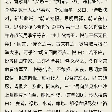
乏，暂歇耳！” 又怒曰：“汝惜部下兵，违我处分。”
令随身数十人立马看泥，斯须而毕。又曰： “待收陕
州，斩却此贼。”朝义大惧。思明居驿，朝义在店
中。思明令腹心曹将军 总中军兵严卫，朝义将骆悦
并许叔冀男季常等言：“主上欲害王，悦与王死无日
矣！” 因言：“废兴之事，古来有之，欲唤取曹将军
举大事，可乎？”朝义回面不应。悦 曰：“若不应，
悦等即归李家，王亦不全矣！”朝义然之，令许季常
命曹将军至。 悦等告之，不敢拒。其夜，思明梦而
惊悟，据床惆怅。每好伶人，寝食置左右，以 其残
忍，皆恨之。及此，问其故，曰：“吾向梦见水中沙
上群鹿渡水而至，鹿死水 乾。”言毕如厕。伶人相谓
曰：“鹿者，禄也；水者，命也。胡禄命俱尽矣！”骆