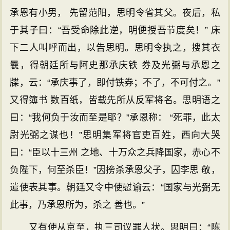
承恩有小男， 先留范阳，思明令省其父。夜后，私
于其子曰：“吾受命除此逆，明便授吾节度矣！” 床
下二人叫呼而出，以告思明。思明令执之，搜其衣
曩，得朝廷所与阿史那承庆铁 券及光弼与承恩之
牒，云：“承庆事了，即付铁券；不了，不可付之。”
又得簿书 数百纸，皆载先所从反军将名。思明语之
曰：“我何负于汝而至是耶？”承恩称： “死罪，此太
尉光弼之谋也！”思明集军将官吏百姓，西向大哭
曰：“臣以十三州 之地、十万众之兵降国家，赤心不
负陛下，何至杀臣！”因搒杀承恩父子，囚李思 敬，
遣使表其事。朝廷又令中使慰谕云：“国家与光弼无
此事，乃承恩所为，杀之 善也。”
又有使从京至，执三司议罪人状。思明曰：“陈