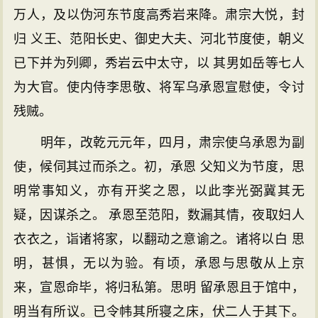
万人，及以伪河东节度高秀岩来降。肃宗大悦，封
归 义王、范阳长史、御史大夫、河北节度使，朝义
已下并为列卿，秀岩云中太守，以 其男如岳等七人
为大官。使内侍李思敬、将军乌承恩宣慰使，令讨
残贼。
明年，改乾元元年，四月，肃宗使乌承恩为副
使，候伺其过而杀之。初，承恩 父知义为节度，思
明常事知义，亦有开奖之恩，以此李光弼冀其无
疑，因谋杀之。 承恩至范阳，数漏其情，夜取妇人
衣衣之，诣诸将家，以翻动之意谕之。诸将以白 思
明，甚惧，无以为验。有顷，承恩与思敬从上京
来，宣恩命毕，将归私第。思明 留承恩且于馆中，
明当有所议。已令帏其所寝之床，伏二人于其下。