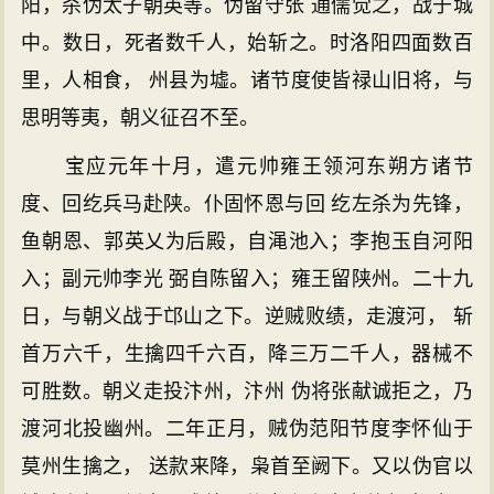
阳，杀伪太子朝英等。伪留守张 通儒觉之，战于城
中。数日，死者数千人，始斩之。时洛阳四面数百
里，人相食， 州县为墟。诸节度使皆禄山旧将，与
思明等夷，朝义征召不至。
宝应元年十月，遣元帅雍王领河东朔方诸节
度、回纥兵马赴陕。仆固怀恩与回 纥左杀为先锋，
鱼朝恩、郭英乂为后殿，自渑池入；李抱玉自河阳
入；副元帅李光 弼自陈留入；雍王留陕州。二十九
日，与朝义战于邙山之下。逆贼败绩，走渡河， 斩
首万六千，生擒四千六百，降三万二千人，器械不
可胜数。朝义走投汴州，汴州 伪将张献诚拒之，乃
渡河北投幽州。二年正月，贼伪范阳节度李怀仙于
莫州生擒之， 送款来降，枭首至阙下。又以伪官以