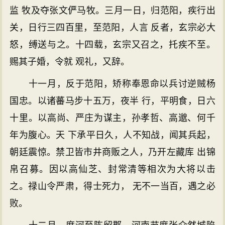
监 牧及夺张文俨马牧。三月一日，归范阳，疾行出
关，日行三四百里，至范阳，人言 反者，玄宗必大
怒，缚送与之。十四载，玄宗又召之，托疾不至。
赐其子婚，令就 观礼，又辞。
十一月，反于范阳，矫称奉恩命以兵讨逆贼杨
国忠。以诸蕃马步十五万，夜半 行，平明食，日六
十里。以高尚、严庄为谋主，孙孝哲、高邈、何千
年为腹心。天 下承平日久，人不知战，闻其兵起，
朝廷震惊。禁卫皆市井商贩之人，乃开左藏库 出锦
帛召募。因以高仙芝、封常清等相次为大将以击
之。禄山令严肃，得士死力， 无不一当百，遇之必
败。