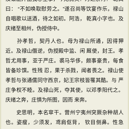
曰： “不如唤取慰劳之。”遂召尚等饮宴作乐，禄山
自唱歌以送酒，待之如初。阿浩， 乾真小字也。及
庆绪至相州，伪授侍中。
孙孝哲，契丹人也。母为禄山所通，因得狎
近。及禄山僭逆，伪授殿中监、闲 厩使，封王。孝
哲尤用事，亚于严庄。裘马华侈，颇事豪贵，每食
皆备珍馔。性残 忍，果于杀戮，闻者畏之。禄山使
孝哲与张通儒同守西京，妃王宗枝皆罹其酷。与 严
庄争权不睦。及禄山死，夺其使，以邓季阳代之。
庆绪之奔，庄惧为所图，因而 来奔。
史思明，本名窣干。营州宁夷州突厥杂种胡人
也。姿瘦，少须发，鸢肩伛背， 钦目侧鼻。性急