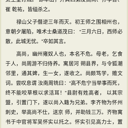
崔 乾祐，皆缢杀之。
禄山父子僭逆三年而灭。初王师之围相州也，
意朝夕屠陷，唯术士桑道茂曰： “三月六日，西师必
散，此城无忧。”卒如其言。
高尚，幽州雍奴人也，本名不危。母老，乞食
于人，尚周游不归侍养。寓居河 朔县界，与令狐潮
邻里，通其婢，生一女，遂收之。尚颇笃学，赡文
词。尝叹息谓 汝南周铣曰：“高不危宁当举事而死，
终不能咬草根以求活耳！”县尉有姓高者， 以其宗
盟，引置门下，遂以尚入籍为兄弟。李齐物为怀州
刺史，举高尚不仕，送京 师，并助钱三万。齐物寓
书于中官将军吴怀实以托之。怀实引见高力士，置