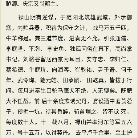
胪卿。庆宗又尚郡主。
禄山阴有逆谋，于范阳北筑雄武城，外示御
寇，内贮兵器，积谷为保守之计， 战马万五千匹，
牛羊称是。兼三道节度，进奏无不允。引张通儒、
李庭坚、平冽、 李史鱼、独孤问俗在幕下，高尚掌
书记，刘骆谷留居西京为耳目，安守忠、李归仁、
蔡希德、牛庭玠、向润客、崔乾祐、尹子奇、何千
年、武令珣、能元皓、田承嗣、 田乾真，皆拔于行
间。每月进奉生口驼马鹰犬不绝，人无聊矣。既肥
大不任战，前 后十余度欺诱契丹，宴设酒中著莨菪
子，预掘一坑，待其昏醉，斩首埋之，皆不觉 死，
每度数十人。十一载八月，禄山并率河东等军五六
万，号十五万，以讨契丹。 去平卢千余里，至土护