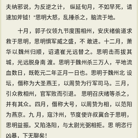
夫纳邪说，为反逆之计， 纵延旬月，不如早死，请
速加斧钺！”思明大怒，乱捶杀之，脑流于地。
十月，郭子仪领九节度围相州，安庆绪偷道求
救于思明，思明惧军威之盛，不 敢进。十二月，萧
华以魏州归顺，诏遣崔光远替之。思明击而拔其
城，光远脱身南 渡。思明于魏州杀三万人，平地流
血数日，既乾元二年正月一日也。思明于魏州北 设
坛，僭称为大圣燕王，以周贽为行军司马。三月，
引众救相州，官军败而引退。 思明召庆绪等杀之，
并有其众。四月，僭称大号，以周贽为相，以范阳
为燕京。九 月，寇汴州，节度使许叔冀合于思明，
思明益振。又陷洛阳，与太尉光弼相拒。思 明恣行
凶暴，下无聊矣！