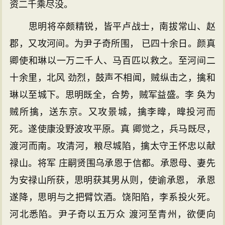
资二千乘尽没。
思明将卒颇精锐，皆平卢战士，南拔常山、赵
郡，又攻河间。为尹子奇所围， 已四十余日。颜真
卿使和琳以一万二千人、马百匹以救之。至河间二
十余里，北风 劲烈，鼓声不相闻，贼纵击之，擒和
琳以至城下。思明既全，合势，贼军益盛。李 奂为
贼所擒，送东京。又攻景城，擒李暐，暐投河而
死。遂使康没野波攻平原。真 卿觉之，兵马既尽，
渡河而南。攻清河，粮尽城陷，擒太守王怀忠以献
禄山。将军 庄嗣贤围乌承恩于信都。承恩母、妻先
为安禄山所获，思明获其男从则，使谕承恩， 承恩
遂降，思明与之把臂饮酒。饶阳陷，李系投火死。
河北悉陷。尹子奇以五万众 渡河至青州，欲便向