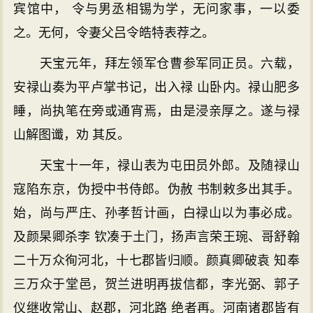
宾馆中， 令与男丞相锡为学，无问家事，一以委
之。无何，令妻父吕令皓特表荐之。
天宝元年，拜左领军仓曹参军同正员。六载，
安禄山奏为平卢掌书记，出入禄 山卧内。禄山肥多
睡，尚执笔在旁或通宵焉，由是浸亲厚之。遂与禄
山解图谶，劝 其反。
天宝十一年，禄山表为屯田员外郎。及随禄山
寇陷东京，伪授中书侍郎。伪赦 书制敕多出其手。
始，尚与严庄、孙孝哲计画，白禄山以为事必成。
及颜杲卿杀李 钦凑于土门，扬声言荣王琬、哥舒翰
二十万众徇河北，十七郡皆归顺。颜真卿破袁 知奉
三万众于堂邑，贺兰进明再拔信都，李光弼、郭子
仪继收常山、赵郡，河北路 绝者再。河南诸郡皆有