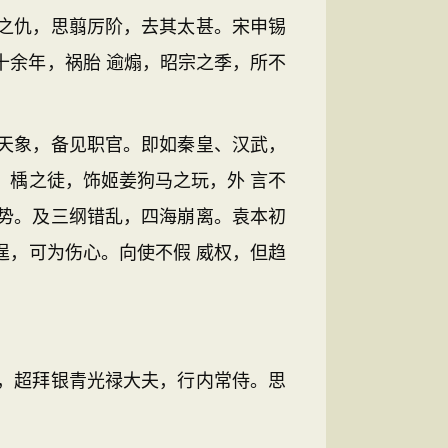
之仇，思翦厉阶，去其太甚。宋申锡
十余年，祸胎 逾煽，昭宗之季，所不
天象，备见职官。即如秦皇、汉武，
、楀之徒，饰姬姜狗马之玩，外 言不
势。及三纲错乱，四海崩离。袁本初
逞，可为伤心。向使不假 威权，但趋
，超拜银青光禄大夫，行内常侍。思