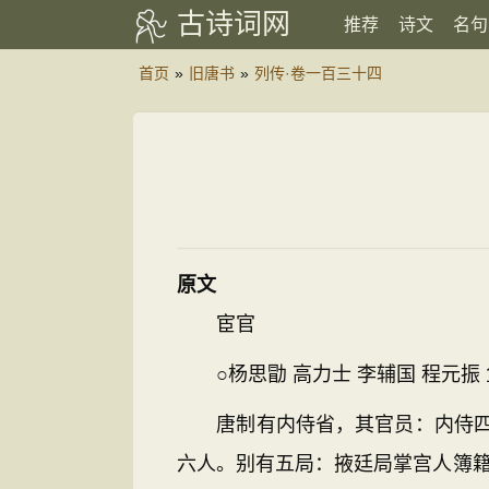
古诗词网
推荐
诗文
名句
首页
»
旧唐书
»
列传·卷一百三十四
原文
宦官
○杨思勖 高力士 李辅国 程元振 鱼
唐制有内侍省，其官员：内侍四人
六人。别有五局：掖廷局掌宫人簿籍