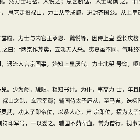
然力士巧密，人悦之；思艺骄倨，人士疏惧 之。十
， 思艺走投禄山，力士从幸成都，进封齐国公。从上皇
殿，力士与内官王承恩、魏悦等，因侍上皇 登长庆楼
 之曰：“两京作芹卖，五溪无人采。夷夏虽不同，气味终
遇流人言京国事，始知上皇厌代。力士北望 号恸，呕
。少为阉，貌陋，粗知书计。为仆，事高力 士，年且
 禄山之乱，玄宗幸蜀；辅国侍太子扈从，至马嵬，诛杨
至灵武，劝太子即帝位，以系人心。肃 宗即位，擢为太子
前符印军号，一以委之。辅国不茹荤血，常为僧行，视事