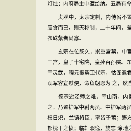
灯烛；内府局主中藏给纳。五局有
贞观中，太宗定制，内侍省不置三
廪食而已。则天称制，二十年间，差
衣硃紫者尚寡。
玄宗在位既久，崇重宫禁，中官稍
三宫，皇子十宅院，皇孙百孙院。东
幸灵武，程元振翼卫代宗，怙宠邀
观军容宣慰使，命鱼朝恩为 之，然
德宗避泾师之难，幸山南，内官窦
之。乃置护军中尉两员、中护军两员
权日炽，兰锜将臣，率皆子蓄；籓
郁枕干之愤；临轩暇逸，旋忘 涂地