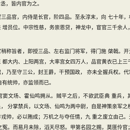
令丞，皆内官为之。
品官，内侍是长官，阶四品。至永淳末，向 七十年，
 增员位。中宗性慈，务崇恩贷，神龙中，宦官三千余人
称旨者，即授三品、左右监门将军，得门施 棨戟。开
 都大内、上阳两宫，大率宫女四万人，品官黄衣已上三
君，乃至守三公，封王爵，干预国政， 亦未全握兵权。代
自有统帅，亦监领而已。
文场、霍仙鸣拥从。贼平之后，不欲武臣典 重兵，
， 分掌禁兵，以文场、仙鸣为两中尉，自是神策亲军之
方戎帅，必以贿成；万机之与夺任情，九 重之废立由己。
之冤。而易月未除，滔天尽怒。甲第名园之赐，莫匪伶官