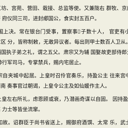
、宫苑、营田、栽接、总监等使。又兼陇右 群牧、京
 府仪同三司，进封郕国公，食实封五百户。
决。常在银台门受事，置察事子数十人， 官吏有
区 分，皆称制敕，无敢异议者。每出则甲士数百人卫从
辅国执子弟之礼，谓之五父。肃宗又为辅 国娶故吏部侍郎
帅行军司马，专掌禁兵，赐内宅居止。
夹城中起居。上皇时召伶官奏乐，持盈公主 往来宫
南 奏事官过朝谒，上皇令公主及如仙媛作主人。
左右所礼，虑恩顾或衰，乃潜画奇谋以自固。 因持盈待
 力士等皆坐流窜。
。诏群臣于尚书省送上，赐御府酒馔、太常 乐，武