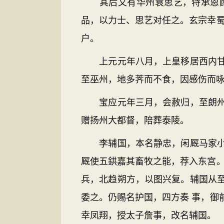
其后又有华州袁思艺，特承恩顾。
品，以力士、思艺对任之。玄宗幸蜀
户。
上元元年八月，上皇移居西内甘露
至巫州，地多荠而不食，因感伤而咏
宝应元年三月，会赦归，至朗州，
赠扬州大都督，陪葬泰陵。
李辅国，本名静忠，闲厩马家小兒
厩使五鉷嘉其畜牧之能，荐入东宫。
兵，北趋朔方，以图兴复。辅国从
委之。仍赐名护国，四方奏 事，御
幸凤翔，授太子詹事，改名辅国。