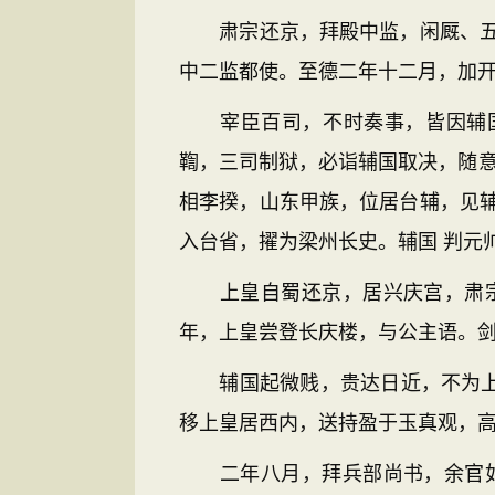
肃宗还京，拜殿中监，闲厩、五坊
中二监都使。至德二年十二月，加开
宰臣百司，不时奏事，皆因辅国上
鞫，三司制狱，必诣辅国取决，随意
相李揆，山东甲族，位居台辅，见
入台省，擢为梁州长史。辅国 判元
上皇自蜀还京，居兴庆宫，肃宗自
年，上皇尝登长庆楼，与公主语。剑
辅国起微贱，贵达日近，不为上皇
移上皇居西内，送持盈于玉真观，高
二年八月，拜兵部尚书，余官如故