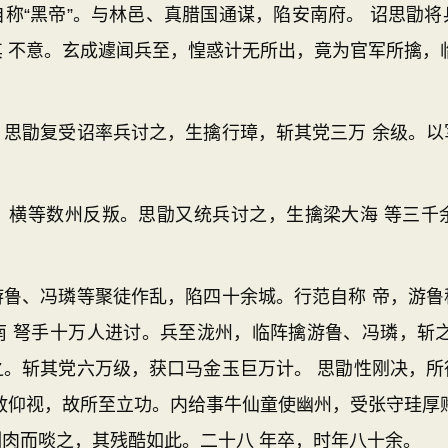
“黑帝”。与林邑、真腊国通谋，陷安南府。 诏思勖将
 不意。玄成遽闻兵至，惶惑计无所出，竟为官军所擒，
勖复受诏率兵讨之，生擒行璋，斩其党三万 余级。以
等数州反叛。思勖又统兵讨之，生擒梁大海 等三千
、冯璘等聚徒作乱，陷四十余城。行范自称 帝，游鲁
南 弩手十万人进讨。兵至泷州，临阵擒游鲁、冯璘，斩之
之。斩其党六万级，获口马金玉巨万计。 思勖性刚决，所
敢仰视，故所至立功。内给事牛仙童使幽州，受张守珪厚
肉而啖之，其残酷如此。二十八 年卒，时年八十余。