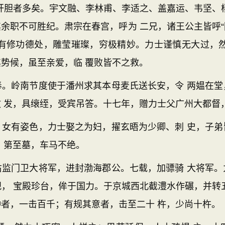
肝胆者多矣。宇文融、李林甫、李适之、盖嘉运、韦坚、
余职不可胜纪。肃宗在春宫，呼为 二兄，诸王公主皆呼“阿
中有修功德处，雕莹璀璨，穷极精妙。力士谨慎无大过，然
势候，虽至亲爱，临 覆败皆不之救。
岭南节度使于潘州求其本母麦氏送长安，令 两媪在堂
 发，具缞绖，受宾吊答。十七年，赠力士父广州大都督
有姿色，力士娶之为妇，擢玄晤为少卿、刺 史，子弟
 第至墓，车马不绝。
门卫大将军，进封渤海郡公。七载，加骠骑 大将军。
， 宝殿珍台，侔于国力。于京城西北截澧水作碾，并转
者，一击百千；有规其意者，击至二十 杵，少尚十杵。