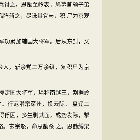
兵讨之。思勖至岭表，鸠募首领子弟
临阵斩之，尽诛其党与，积 尸为京观
军功累加辅国大将军。后从东封，又
余人，斩余党二万余级，复积尸为京
称定国大将军，璘称南越王，割据岭
。行范潜窜深州，投云际、 盘辽二
得俘囚，多生剥其面，或剺发际，掣
赂。玄宗怒，命思勖杀 之。思勖缚架