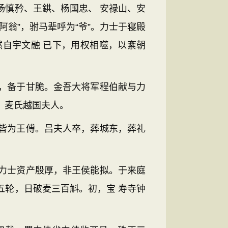
杨慎矜、王鉷、杨国忠、 安禄山、安
翁”，驸马辈呼为“爷”。力士于寝殿
自宇文融 已下，用权相噬，以紊朝
，备于甘脆。金吾大将军程伯献与力
，麦氏越国夫人。
皆为王傅。吕夫人卒，葬城东，葬礼
力士资产殷厚，非王侯能拟。于来庭
五轮，日破麦三百斛。初，宝 寿寺钟