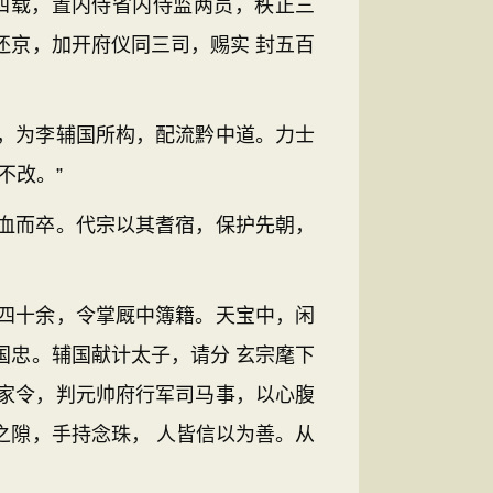
四载，置内侍省内侍监两员，秩正三
还京，加开府仪同三司，赐实 封五百
，为李辅国所构，配流黔中道。力士
不改。”
血而卒。代宗以其耆宿，保护先朝，
四十余，令掌厩中簿籍。天宝中，闲
国忠。辅国献计太子，请分 玄宗麾下
家令，判元帅府行军司马事，以心腹
之隙，手持念珠， 人皆信以为善。从