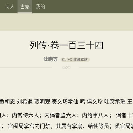
诗人
古籍
我的
列传·卷一百三十四
沈昫等
Ctrl+D 收藏本站
朝恩 刘希暹 贾明观 窦文场霍仙 鸣 俱文珍 吐突承璀 王
；内常侍六人；内谒者监六人；内给事八人； 谒者十
； 宫闱局掌宫内门禁，其属有掌扇、给使等员；奚官局