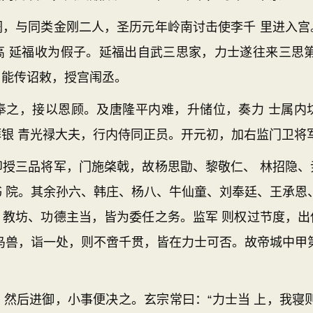
与同类金刚二人，圣历元年岭南讨击使李千 里进入宫
高 延福收为假子。延福出自武三思家，力士遂往来三思第
，能传诏敕，授宫闱丞。
，接以恩顾。及唐隆平内难，升储位，奏力 士属内
银 青光禄大夫，行内侍同正员。开元初，加右监门卫将
三品将军，门施棨戟，故杨思勖、黎敬仁、 林招隐、
 院。其余孙六、韩庄、杨八、牛仙童、刘奉廷、王承恩
、教坊、功德主当，皆为委任之务。监军 则权过节度，出
鸟兽，诣一处，则不啻千贯，皆在力士可否。故帝城中甲
后进御，小事便决之。玄宗常曰：“力士当 上，我寝则