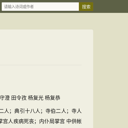
守澄 田令孜 杨复光 杨复恭
二人；典引十八人；寺伯二人；寺人
掌宫人疾病死丧；内仆局掌宫 中供帐