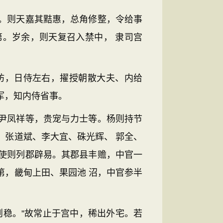
。则天嘉其黠惠，总角修整，令给事
。岁余，则天复召入禁中， 隶司宫
坊，日侍左右，擢授朝散大夫、内给
军，知内侍省事。
尹凤祥等，贵宠与力士等。杨则持节
、张道斌、李大宜、硃光辉、 郭全、
使则列郡辟易。其郡县丰赡，中官一
第，畿甸上田、果园池 沼，中官参半
稳。”故常止于宫中，稀出外宅。若