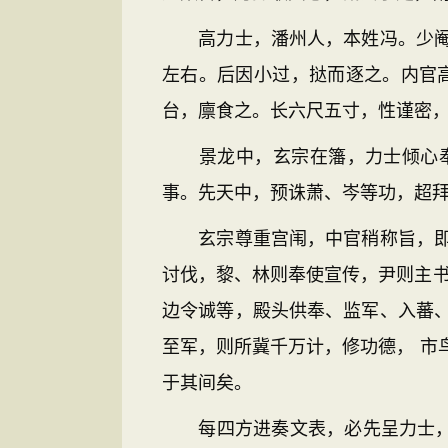
高力士，潘州人，本姓冯。少阉，
左右。后因小过，挞而逐之。内官
台，廪食之。长六尺五寸，性谨密
景龙中，玄宗在籓，力士倾心奉之
事。先天中，预诛萧、岑等功，超拜
玄宗尊重宫闱，中官稍称旨，即授
讨伐，黎、林则奉使宣传，尹则主书
边令诚等，殿头供奉、监军、入蕃
至军，则所冀千万计，修功德， 市
于其间矣。
每四方进奏文表，必先呈力士，然