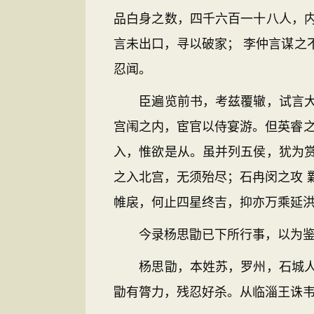
品白身之数，四千六百一十八人，
言未出口，寻以破家； 李仲言谋之
忍闻。
臣遍览前书，考兹覆辙，试言大较
宫闱之内，宦官以侍宴游。但英睿之
入，惟欲是从。虽并列五侯，犹为
之入北宫，无须殆尽；石冉闵之攻 
帷扆，何止四星终吉，抑亦万乘延
今录杨思勖已下所行事，以为鉴
杨思勖，本姓苏，罗州，石城人。
勖有膂力，残忍好杀。从临淄王诛韦