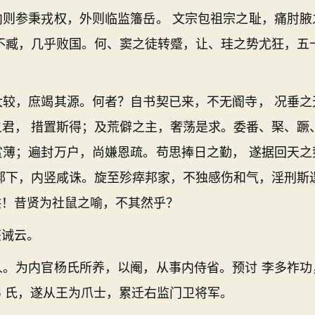
内则参秉戎权，外则临监籓岳。 文宗包祖宗之耻，痛肘腋
不臧，几乎败国。何、窦之徒转蹙，让、珪之势尤狂，五
，庶竭其源。何者？自书契已来，不无阍寺， 况垂之
君， 措置斯得；及荒僻之主，奢荡是求。委番、棸、蹶
赏薄；遍封万户，尚嫌恩疏。苟思捧日之勤， 遂据回天之
鄴下，内竖咸诛。旋至殄瘁邦家，不独感伤和气，淫刑斯
洪！昔贤为社鼠之喻，不其然乎？
诫云。
为内官杨氏所养，以阉，从事内侍省。预讨 李多祚功
 氏，遂从王为爪士，累迁右监门卫将军。