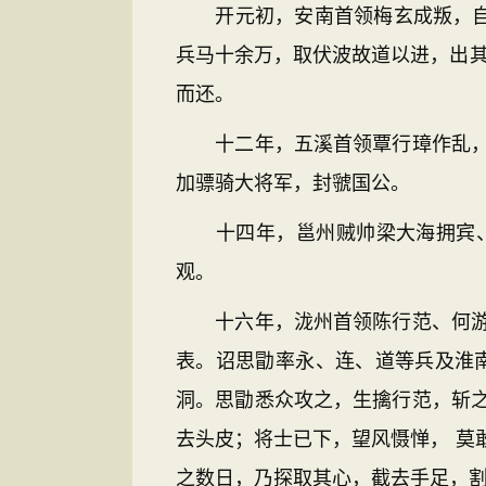
开元初，安南首领梅玄成叛，自称
兵马十余万，取伏波故道以进，出其
而还。
十二年，五溪首领覃行璋作乱，思
加骠骑大将军，封虢国公。
十四年，邕州贼帅梁大海拥宾、横
观。
十六年，泷州首领陈行范、何游鲁
表。诏思勖率永、连、道等兵及淮
洞。思勖悉众攻之，生擒行范，斩
去头皮；将士已下，望风慑惮， 莫
之数日，乃探取其心，截去手足，割