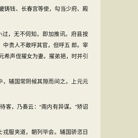
畿铸钱、长春宫等使，勾当少府、殿
小过，无不伺知，即加推讯。府县按
。中贵人不敢呼其官，但呼五 郎。宰
元希声侄擢女为妻。擢弟挹，时并引
中，辅国常阴候其隙而间之。上元元
客，乃奏云：“南内有异谋。”矫诏
士戎服夹道，朝列毕会。辅国骄恣日