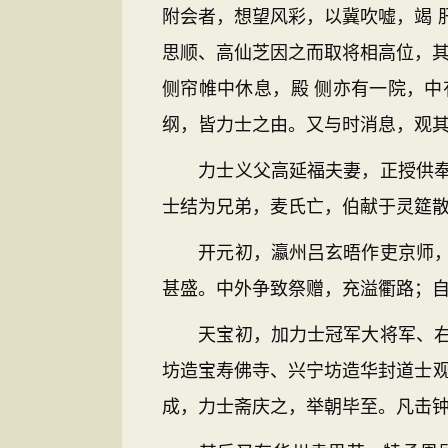
附会者，想望风彩，以冀吹嘘，竭 
思顺、高仙芝因之而取将相高位，其
侧帘帷中休息，殿 侧亦有一院，
纲，皆力士之由。又与时消息，观其
力士义父高延福夫妻，正授供奉。
士结为兄弟，麦氏亡，伯献于灵筵散
开元初，瀛州吕玄晤作吏京师，女
甚盛。中外争致祭赠，充溢衢路；自
天宝初，加力士冠军大将军、右监
坊造宝寿佛寺、兴宁坊造华封道士观
成，力士斋庆之，举朝毕至。凡击钟