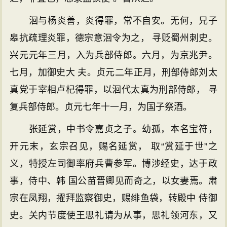
洄与杨炎善，炎得罪，常不自安。无何，兄子
皋抗疏理炎罪，德宗意洄令为之， 寻贬蜀州刺史。
兴元元年三月，入为兵部侍郎。六月，为京兆尹。
七月，加御史大 夫。贞元二年正月，刑部侍郎刘太
真党于宰相卢杞得罪，以洄代太真为刑部侍郎， 寻
复兵部侍郎。贞元七年十一月，为国子祭酒。
张延赏，中书令嘉贞之子。幼孤，本名宝符，
开元末，玄宗召见，赐名延赏， 取“赏延于世”之
义，特授左司御率府兵曹参军。博涉经史，达于政
事，侍中、韩 国公苗晋卿见而奇之，以女妻焉。肃
宗在凤翔，擢拜监察御史，赐绯鱼袋，转殿中 侍御
史。关内节度使王思礼请为从事，思礼领河东，又