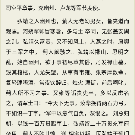
司空平章事，充幽州、卢龙等军节度使。
弘靖之入幽州也，蓟人无老幼男女，皆夹道而
观焉。河朔军帅冒寒暑，多与士 卒同，无张盖安舆
之别。弘靖久富贵，又不知风土，入燕之时，肩舆
于三军之中， 蓟人颇骇之。弘靖以禄山、思明之
乱，始自幽州，欲于事初尽革其俗，乃发禄山墓，
毁其棺柩，人尤失望。从事有韦雍、张宗厚数辈，
复轻肆嗜酒，常夜饮醉归，烛火 满街，前后呵叱，
蓟人所不习之事。又雍等诟责吏卒，多以反虏名
之，谓军士曰： “今天下无事，汝辈挽得两石力弓，
不如识一丁字。”军中以意气自负，深恨之。 刘总归
朝，以钱一百万贯赐军士，弘靖留二十万贯充军府
杂用。蓟人不胜其愤，遂 相率以叛，囚弘靖于蓟门