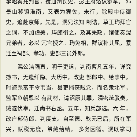
承昭奏充判官，授通州长史、彭王府谘议参军。 邓
景山移镇淮南，又表为宾佐，未行，除殿中侍御
史，追赴京师。先是，滉兄法知 制诰，草王玙拜官
之词，不加虚美，玙颇衔之。及其秉政，诸使奏滉
兄弟者，必以 冗官授之。玙免相，群议称其屈，累
迁至祠部、孝功、吏部三员外郎。
滉公洁强直，明于吏道，判南曹凡五年，详究
簿书，无遗纤隐。大历中，改吏 部郎中、给事中。
时盗杀富平令韦当，县吏捕获贼党，而名隶北军，
监军鱼朝恩以 有武材，请诏原其罪，滉密疏驳奏，
贼遂伏辜。迁尚书右丞。五年，知兵部选。六 年，
改户部侍郎、判度支。自至德、乾元已后，所在军
兴，赋税无度，帑藏给纳， 多务因循。滉既掌司