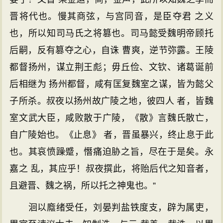
晋将代也。慢其商弦，与宫同音，是臣夺君 之义
也，所以知司马氏之将篡也。司马懿受魏明帝顾托
后嗣，反有篡夺之心，自诛 曹爽，逆节弥露。王陵
都督扬州，谋立荆王彪；毋丘俭、文钦、诸葛诞前
后相继为 扬州都督，咸有匡复魏室之谋，皆为懿父
子所杀。叔夜以扬州故广陵之地，彼四人 者，皆魏
室文武大臣，咸败散于广陵，《散》言魏氏散亡，
自广陵始也。《止息》 者，晋虽暴兴，终止息于此
也。其哀愤躁蹙，憯痛迫胁之旨，尽在于是矣。永
嘉之 乱，其应乎！叔夜撰此，将贻后代之知音者，
且避晋、魏之祸，所以托之神鬼也。”
洄以廕绪受任，刘晏判盐铁度支，辟为属吏，