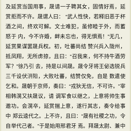
及延赏当国用事，晟请一子聘其女，固情好焉，延
赏拒而不许。晟谓人曰： “武人性快，若释旧恶于杯
酒之间，终欢可解。文士难犯，虽修睦于外，而蓄
怒于 内，今不许婚，衅未忘也，得无惧焉！”无几，
延赏果谋罢晟兵权。初，吐蕃尚结 赞兴兵入陇州，
抵凤翔，无所虏掠，且曰：“召我来，何不持牛酒劳
军？”徐乃引 去，持是以间晟。晟令牙将王佖选锐兵
三千设伏汧阳，大败吐蕃，结赞仅免，自是 数遣使
乞和。晟朝于京师，奏曰：“戎狄无信，不可许。”宰
相韩滉又扶晟议，请 调军食以继之，上意将帅生事
邀功。会滉卒，延赏揣上意，遂行其志，奏令给事
中 郑云逵代之。上不许，且曰：“晟有社稷之功，令
自举代己者。”于是始用邢君牙 焉。拜晟太尉、兼中