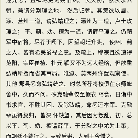
述先志，且欲尽更河朔旧风。长庆初，累表求入
朝，兼请分割理之地， 然后归朝。其意欲以幽、
涿、营州一道，请弘靖理之；瀛州为一道，卢士玫
理之； 平、蓟、妫、檀为一道，请薛平理之。仍籍
军中宿将，尽荐于阙下，因望朝廷升奖， 使幽、蓟
之人，皆有希美爵禄之意。及疏上，穆宗且欲速得
范阳，宰臣崔植、杜元 颖又不为远大经略，但欲重
弘靖所授而省其事局。唯瀛、莫两州许置观察使，
其他 郡县悉命弘靖统之。时总所荐将校俱在京师旅
舍中，久而不问，硃克融辈仅至假衣 丐食，日诣中
书求官，不胜其困。及除弘靖，命悉还本军。克融
辈虽得复归，皆深 怀觖望，其后因为叛乱。初，总
以平、蓟、妫、檀请薛平，于分裂之中尤为上策，
而朝廷不能行之，竟致后患，人到于今惜之。