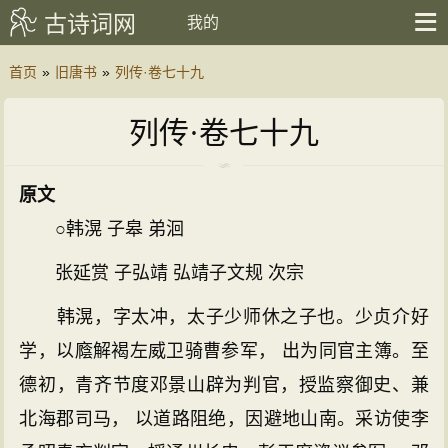
古诗词网
我的
首页
»
旧唐书
»
列传·卷七十九
列传·卷七十九
原文
○韩滉 子皋 弟洄
张延赏 子弘靖 弘靖子文规 次宗
韩滉，字太冲，太子少师休之子也。少贞介好
学，以廕解褐左威卫骑曹参军， 出为同官主簿。至
德初，青齐节度邓景山辟为判官，授监察御史、兼
北海郡司马， 以道路阻绝，因避地山南。采访使李