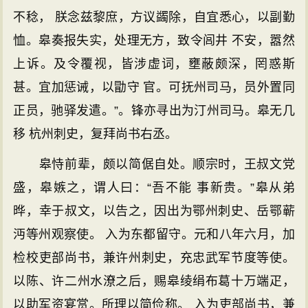
不稔， 朕念兹黎庶，方议蠲除，自宜悉心，以副勤
恤。皋奏报失实，处理无方，致令闾井 不安，嚣然
上诉。及令覆视，皆涉虚词，壅蔽颇深，罔惑斯
甚。宜加惩诫，以勖守 官。可抚州司马，员外置同
正员，驰驿发遣。”。锋亦寻出为汀州司马。皋无几
移 杭州刺史，复拜尚书右丞。
皋恃前辈，颇以简倨自处。顺宗时，王叔文党
盛，皋嫉之，谓人曰：“吾不能 事新贵。”皋从弟
晔，幸于叔文，以告之，因出为鄂州刺史、岳鄂蕲
沔等州观察使。 入为东都留守。元和八年六月，加
检校吏部尚书，兼许州刺史，充忠武军节度等使。
以陈、许二州水潦之后，赐皋绫绢布葛十万端疋，
以助军资宴赏。所理以简俭称。 入为吏部尚书，兼