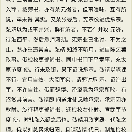
入郓，按簿书，亦有杀元衡者，但事暖味，互有所
说，卒未得 其实。又杀张晏后，宪宗欲遂伐承宗。
弘靖以为戎事并兴，鲜有济者，不若亻并攻 元济，
待淮西平，然后悉师河朔。宪宗业已北讨，不为之
止，然亦重违其言。弘靖 知终不听用，遂自陈乞罢
政事。俄检校吏部尚书、同中书门下平章事，充太
原节度 使。行未及镇，果下诏诛承宗。弘靖以骤谏
不行，宜用自效，大阅军实，请躬讨承 宗。诏许出
军，不许自往。俄而魏博、泽潞悉为承宗所败，有
诏赏其前言。弘靖即 间道发使恳喻承宗，承宗因亦
款附。旋征拜吏部尚书，迁检校右仆射、宣武军节
度 使，时韩弘入觐之后也。弘靖用政宽缓，代弘之
理。俄以刘总累求归阙，且请弘靖 代己，制加检校