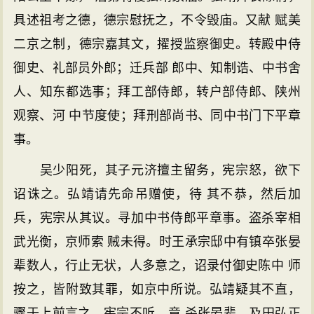
具述祖考之德，德宗慰抚之，不令毁庙。又献 赋美
二京之制，德宗嘉其文，擢授监察御史。转殿中侍
御史、礼部员外郎；迁兵部 郎中、知制诰、中书舍
人、知东都选事；拜工部侍郎，转户部侍郎、陕州
观察、河 中节度使；拜刑部尚书、同中书门下平章
事。
吴少阳死，其子元济擅主留务，宪宗怒，欲下
诏诛之。弘靖请先命吊赠使，待 其不恭，然后加
兵，宪宗从其议。寻加中书侍郎平章事。盗杀宰相
武光衡，京师索 贼未得。时王承宗邸中有镇卒张晏
辈数人，行止无状，人多意之，诏录付御史陈中 师
按之，皆附致其罪，如京中所说。弘靖疑其不直，
骤于上前言之，宪宗不听，竟 杀张晏辈。及田弘正