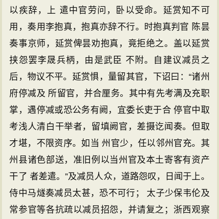
以疾辞，上 遣中官劳问，卧以受命。延赏知不可
用，奏用李抱真，抱真亦辞不行。时抱真判官 陈昙
奏事京师，延赏俾昙劝抱真，竟拒绝之。盖以延赏
挟怨罢李晟兵柄，由是武臣 不附。自建议减员之
后，物议不平。延赏惧，量留其官，下诏曰：“诸州
府停减及 所留官，并合厘务。其中有先考满及充职
掌，遇停减或恐公务有阙，宜委长吏于合 停官中取
考浅人清白干举者，留填阙官，差摄讫闻奏。但取
才堪，不限资序。如当 州官少，任以邻州官充。其
州县诸色部送，准旧例以当州官及本土寄客有资产
干了 者差遣。”及减员人众，道路怨叹，日闻于上。
侍中马燧奏减员太甚，恐不可行； 太子少保韦伦及
常参官等各抗疏以减员招怨，并请复之；浙西观察