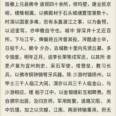
毁撤上元县佛寺 道观四十余所，修坞壁，建业抵京
岘，楼雉相属，以佛殿材于石头城缮置馆第数十。
时滉以国家多难，恐有永嘉渡江之事，以为备预，
以迎銮驾，亦申儆自守也。城中 穿深井十丈近百
所，下与江平，俾偏将丘涔督其役。涔酷虐士卒，
日役千人，朝令 夕办，去城数十里内先贤丘墓，多
令毁废。明年正月，追李长荣等戍军还，以其所 亲
吏卢复为宣州刺史、采石军使，增营垒，教习长
兵。以佛寺铜钟铸弩牙兵器。陈 少游时镇扬州，以
甲士三千人临江大阅，滉亦以兵三千人临金山，与
少游相应，楼 船于江中，以金银缯彩互相聘赉。而
自德宗出居，及归京师，军用既繁，道路又阻， 关
中饥馑，加之以灾蝗，江南、两浙转输粟帛，府无