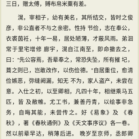
三日，赠太傅，赙布帛米粟有差。
滉，宰相子，幼有美名，其所结交，皆时之俊
彦，非公直者不与之亲密。性持 节俭，志在奉公，
衣裘茵衽，十年一易，居处陋薄，才蔽风雨。弟洄
常于里宅增修 廊宇，滉自江南至，即命撤去之，
曰：“先公容焉，吾辈奉之，常恐失坠，所有摧 圮，
葺之则已，岂敢改作，以伤俭德。”自居重位，愈清
俭嫉恶，弥缝阙漏，知无 不为，家人盗产，未尝在
意。入仕之初，以至卿相，凡四十年，相继乘马五
匹，皆 及敝帷。尤工书，兼善丹青，以绘事非急
务，自晦其能，未尝传之。好《易象》及 《春
秋》，著《春秋通例》及《天文事序议》各一卷。
然以前辈早达，稍薄后进。 晚岁至京师，丞郎卿