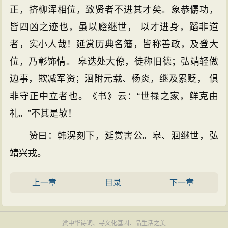
正，挤柳浑相位，致贤者不进其才矣。象恭僝功，
皆四凶之迹也，虽以廕继世， 以才进身，蹈非道
者，实小人哉！延赏历典名籓，皆称善政，及登大
位，乃彰饰情。 皋迭处大僚，徒称旧德；弘靖轻傲
边事，欺减军资；洄附元载、杨炎，继及累贬， 俱
非守正中立者也。《书》云：“世禄之家，鲜克由
礼。”不其是欤！
赞曰：韩滉刻下，延赏害公。皋、洄继世，弘
靖兴戎。
上一章
目录
下一章
赏中华诗词、寻文化基因、品生活之美