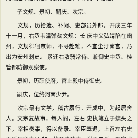
子文规、景初、嗣庆、次宗。
文规，历拾遗、补阙、吏部员外郎。开成三年
十一月，右丞韦温弹劾文规：长 庆中父弘靖陷在幽
州，文规徘徊京师，不寻赴难，不宜尘汙南宫，乃
出为安州刺史。 累迁右散骑常侍、兼御史中丞、桂
管都防御观察使。
景初，历职使府，官止殿中侍御史。
嗣庆，位终河南少尹。
次宗最有文学，稽古履行。开成中，为起居舍
人。文宗复故事，每入阁，左右 史执笔立于螭头之
下，宰相奏事，得以备录。宰臣既退，上召左右史