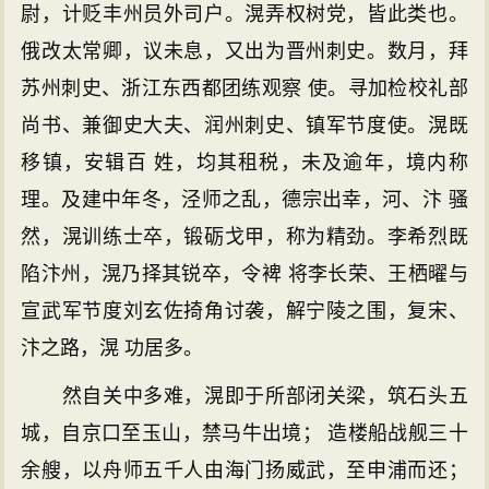
尉，计贬丰州员外司户。滉弄权树党，皆此类也。
俄改太常卿，议未息，又出为晋州刺史。数月，拜
苏州刺史、浙江东西都团练观察 使。寻加检校礼部
尚书、兼御史大夫、润州刺史、镇军节度使。滉既
移镇，安辑百 姓，均其租税，未及逾年，境内称
理。及建中年冬，泾师之乱，德宗出幸，河、汴 骚
然，滉训练士卒，锻砺戈甲，称为精劲。李希烈既
陷汴州，滉乃择其锐卒，令裨 将李长荣、王栖曜与
宣武军节度刘玄佐掎角讨袭，解宁陵之围，复宋、
汴之路，滉 功居多。
然自关中多难，滉即于所部闭关梁，筑石头五
城，自京口至玉山，禁马牛出境； 造楼船战舰三十
余艘，以舟师五千人由海门扬威武，至申浦而还；