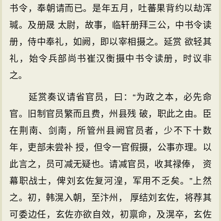
书令，奉朝请而已。是年五月，吐蕃果背约以劫浑
瑊。及册晟 太尉，故事，临轩册拜三公，中书令读
册，侍中奉礼，如阙，即以宰相摄之。延赏 欲轻其
礼，始令兵部尚书崔汉衡摄中书令读册，时议非
之。
延赏奏议请省官员，曰：“为政之本，必先命
官。旧制官员繁而且费，州县残 破，职此之由。臣
在荆南、剑南，所管州县阙官员者，少不下十数
年，吏部未尝补 授，但令一官假摄，公事亦理。以
此言之，员可减无疑也。请减官员，收其禄俸， 资
幕职战士，俾刘玄佐复河湟，军用不乏矣。”上然
之。初，韩滉入朝，至汴州， 厚结刘玄佐，将荐其
可委边任，玄佐亦欲自效，初禀命，及滉卒，玄佐