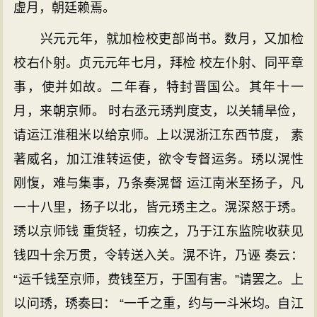
虚月，朝廷赖焉。
兴元元年，就加检校吏部尚书。数月，又加检
校右仆射。贞元元年七月，拜检 校左仆射、同平章
事，使并如故。二年春，特封晋国公。其年十一
月，来朝京师。 时右丞元琇判度支，以关辅旱俭，
请运江淮租米以给京师。上以滉浙江东西节度， 素
著威名，加江淮转运使，欲令专督运务。琇以滉性
刚愎，难与集事，乃条奏滉督 运江南米至扬子，凡
一十八里，扬子以北，皆元琇主之。滉深怒于琇。
琇以京师钱 重货轻，切疾之，乃于江东监院收获见
钱四十余万贯，令转送入关。滉不许，乃诬 奏云：
“运千钱至京师，费钱至万，于国有害。”请罢之。上
以问琇，琇奏曰： “一千之重，约与一斗米均。自江