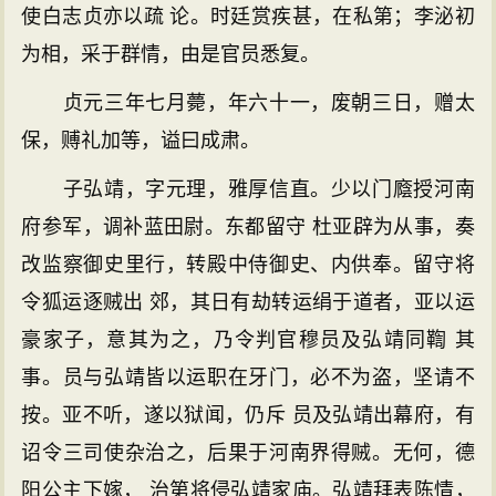
使白志贞亦以疏 论。时廷赏疾甚，在私第；李泌初
为相，采于群情，由是官员悉复。
贞元三年七月薨，年六十一，废朝三日，赠太
保，赙礼加等，谥曰成肃。
子弘靖，字元理，雅厚信直。少以门廕授河南
府参军，调补蓝田尉。东都留守 杜亚辟为从事，奏
改监察御史里行，转殿中侍御史、内供奉。留守将
令狐运逐贼出 郊，其日有劫转运绢于道者，亚以运
豪家子，意其为之，乃令判官穆员及弘靖同鞫 其
事。员与弘靖皆以运职在牙门，必不为盗，坚请不
按。亚不听，遂以狱闻，仍斥 员及弘靖出幕府，有
诏令三司使杂治之，后果于河南界得贼。无何，德
阳公主下嫁， 治第将侵弘靖家庙。弘靖拜表陈情，