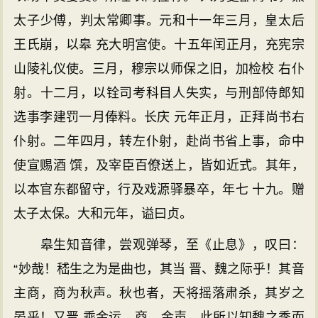
太子少傅，判太常卿事。元和十一年三月，皇太后
王氏崩，以皋 充大明宫使。十五年闰正月，充宪宗
山陵礼仪使。三月，穆宗以师保之旧，加检校 右仆
射。十二月，以铨司考科目人失实，与刑部侍郎知
选事李建罚一月俸料。长庆 元年正月，正拜尚书右
仆射。二年四月，转左仆射，赴尚书省上事，命中
使宣赐酒 馔，及宰臣百僚送上，皆如近式。其年，
以本官东都留守，行及戏源驿暴卒，年七 十九。赠
太子太保。大和元年，谥曰贞。
皋生知音律，尝观弹琴，至《止息》，叹曰：
“妙哉！嵇生之为是曲也，其当 晋、魏之际乎！其音
主商，商为秋声。秋也者，天将摇落肃杀，其岁之
晏乎！又晋 乘金运，商，金声，此所以知魏之季而