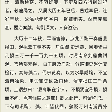
计，清勤检辖，不容奸妄，下吏及四方行纲过犯
者，必痛绳之。 又属大历五年已后，蕃戎罕侵，连
岁丰稔，故滉能储积谷帛，帑藏稍实。然苛克颇
甚，覆治案牍，勾剥深文，人多咨怨。
大历十二年秋，霖雨害稼，京兆尹黎干奏畿县
损田，滉执云干奏不实。乃命御 史巡覆，回奏诸县
凡损三万一千一百九十五顷。时渭南令刘藻曲附
滉，言所部无损， 白于府及户部。分巡御史赵计复
检行，奏与藻合。代宗览奏，以为水旱咸均，不宜
渭南独免，申命御史硃敖再检，渭南损田三千余
顷。上谓敖曰：“县令职在字人， 不损犹宜称损，损
而不问，岂有恤隐之意耶！卿之此行，可谓称职。”
下有司讯鞫， 藻、计皆伏罪，藻贬万州南浦员外