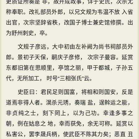
更质证所奏是 非，故开成政事，详于史氏，次宗尤
称奉职。改礼部员外郎，以兄文规为韦温不放 入省
出官，次宗坚辞省秩，改国子博士兼史馆修撰。出
为舒州刺史，卒。
文规子彦远，大中初由左补阙为尚书祠部员外
郎。景初子天保，嗣庆子彦修， 次宗子曼容。延赏
东都旧第在思顺里，亭馆之丽，甲于都城，子孙五
代，无所加工， 时号“三相张氏”云。
史臣曰：君民足则国富，将相和则国安，反是
道焉非得人者。滉杀元琇，奏瑞 盐，逞斡运之能，
非贞纯之士，刻下罔上，以为己功。幸逢多事之
朝，例在姑息之 地，幸而获免，余无可称。延赏以
私害公，罢李晟兵柄，使武臣不陈其力矣；恶直 丑