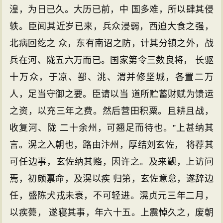
湟，为日已久。大历已前，中 国多难，所以肆其侵
轶。臣闻其近岁已来，兵众浸弱，西迫大食之强，
北病回纥之 众，东有南诏之防，计其分镇之外，战
兵在河、陇五六万而已。国家第令三数良将， 长驱
十万众，于凉、鄯、洮、渭并修坚城，各置二万
人，足当守御之要。臣请以当 道所贮蓄财赋为馈运
之资，以充三年之费。然后营田积粟。且耕且战，
收复河、陇 二十余州，可翘足而待也。”上甚纳其
言。滉之入朝也，路由汴州，厚结刘玄佐， 将荐其
可任边事，玄佐纳其赂，因许之。及来觐，上访问
焉，初颇禀命，及滉以疾 归第，玄佐意怠，遂辞边
任，盛陈犬戎未衰，不可轻进。滉贞元三年二月，
以疾薨， 遂寝其事，年六十五。上震悼久之，废朝