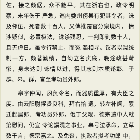
佐，接之颇倨，众不能平。其在浙右也，政令明
察，未年伤于 严急，巡内婺州傍县有犯其令者，诛
及邻伍，死者数十百人。又俾推覆官分察境内， 情
涉疑似，必置极法，诛杀残忍，一判即剿数十人，
且无虚日。虽令行禁止，而冤 滥相寻。议者以滉统
制一方，颇著勤绩，自幼立名贞廉，晚途政甚苛
惨，身未达则 饰情以进，得其志则本质遂彰。子
群、皋。群，官至考功员外郎。
皋字仲闻，夙负令名，而器质重厚，有大臣之
度。由云阳尉擢贤良科，拜右拾 遗，转左补阙，累
迁起居郎、考功员外郎。俄丁父艰，德宗遣中人就
第慰问，仍宣 令论譔滉之事业，皋号泣承命，立草
数千言，德宗嘉之。及免丧，执政者拟考功郎 中，