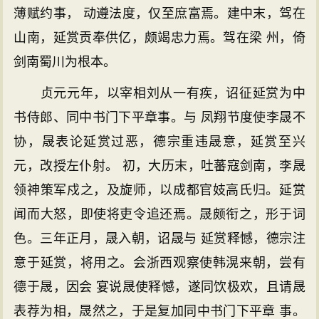
薄赋约事， 动遵法度，仅至庶富焉。建中末，驾在
山南，延赏贡奉供亿，颇竭忠力焉。驾在梁 州，倚
剑南蜀川为根本。
贞元元年，以宰相刘从一有疾，诏征延赏为中
书侍郎、同中书门下平章事。与 凤翔节度使李晟不
协，晟表论延赏过恶，德宗重违晟意，延赏至兴
元，改授左仆射。 初，大历末，吐蕃寇剑南，李晟
领神策军戍之，及旋师，以成都官妓高氏归。延赏
闻而大怒，即使将吏令追还焉。晟颇衔之，形于词
色。三年正月，晟入朝，诏晟与 延赏释憾，德宗注
意于延赏，将用之。会浙西观察使韩滉来朝，尝有
德于晟，因会 宴说晟使释憾，遂同饮极欢，且请晟
表荐为相，晟然之，于是复加同中书门下平章 事。