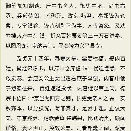
御笔加知制诰。迁中书舍人、御史中丞、尚书右
丞、兵部侍郎，皆称职。改京 兆尹，奏郑锋为仓
曹，专掌钱谷。锋苛刻剥下为事，人皆咨怨。又劝
皋搜索府中杂 钱，折籴百姓粟麦等三十万石进奉，
以图恩宠。皋纳其计。寻奏锋为兴平县令。
及贞元十四年，春夏大旱，粟麦枯槁，畿内百
姓，累经皋陈诉，以府中仓库虚 竭，忧迫惶惑，不
敢实奏。会唐安公主女出适右庶子李愬，内官中使
于愬家往来， 百姓遮道投状，内官继以事上闻。德
宗下诏曰：“京邑为四方之则，长吏受亲人之 寄，实
系邦本，以分朕忧，苟非其才，是紊于理。正议大
夫、守京兆尹、赐紫金鱼 袋韩皋，比践清贯，颇闻
谨恪，委之尹正，冀效公忠。乃者邦畿之间，粟麦