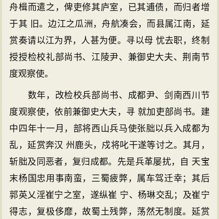
舟楫而遣之，俾吏修其庐室，已其逋债，而归者增
于其 旧。边江之瓜洲，舟航凑会，而县属江南，延
赏奏请以江为界，人甚为便。寻以母 忧去职，终制
授授检校礼部尚书、江陵尹、兼御史大夫、荆南节
度观察使。
数年，改检校兵部尚书、成都尹、剑南西川节
度观察使，依前兼御史大夫，寻 就加吏部尚书。建
中四年十一月，部将西山兵马使张朏以兵入成都为
乱，延赏奔汉 州鹿头，戍将叱干遂等讨之。其月，
斩朏及同恶者，复归成都。先是兵革屡扰，自 天宝
末杨国忠用事南蛮，三蜀疲弊，属车驾迁幸；其后
郭英乂淫崔宁之室，遂纵崔 宁、杨琳交乱；及崔宁
得志，复极侈靡，故蜀土残弊，荡然无制度。延赏