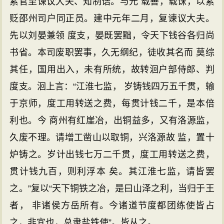
累官至谏议大夫、知制诰。与元 载善，载诛，以累
贬邵州司户同正员。建中元年二月，复谏议大夫。
先以刘晏兼领 度支，晏既罢黜，令天下钱谷各归尚
书省。本司废职罢事，久无纲纪，徒收其名而 莫综
其任，国用出入，未有所统，故转洄户部侍郎、判
度支。洄上言：“江淮七监， 岁铸钱四万五千贯，输
于京师，度工用转送之费，每贯计钱二千，是本倍
利也。今 商州有红崖冶，出铜益多，又有洛源监，
久废不理。请增工凿山以取铜，兴洛源故 监，置十
炉铸之。岁计出钱七万二千贯，度工用转送之费，
贯计钱九百，则利浮本 矣。其江淮七监，请皆罢
之。”复以“天下铜铁之冶，是曰山泽之利，当归于王
者， 非诸侯方岳所有。今诸道节度都团练使皆占
之，非宜也，总隶盐铁使”。皆从之。