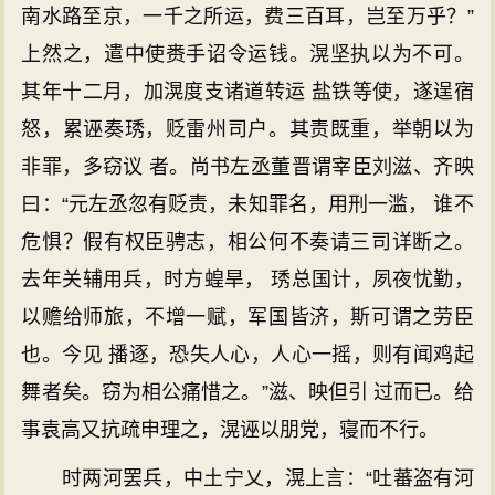
南水路至京，一千之所运，费三百耳，岂至万乎？”
上然之，遣中使赉手诏令运钱。滉坚执以为不可。
其年十二月，加滉度支诸道转运 盐铁等使，遂逞宿
怒，累诬奏琇，贬雷州司户。其责既重，举朝以为
非罪，多窃议 者。尚书左丞董晋谓宰臣刘滋、齐映
曰：“元左丞忽有贬责，未知罪名，用刑一滥， 谁不
危惧？假有权臣骋志，相公何不奏请三司详断之。
去年关辅用兵，时方蝗旱， 琇总国计，夙夜忧勤，
以赡给师旅，不增一赋，军国皆济，斯可谓之劳臣
也。今见 播逐，恐失人心，人心一摇，则有闻鸡起
舞者矣。窃为相公痛惜之。”滋、映但引 过而已。给
事袁高又抗疏申理之，滉诬以朋党，寝而不行。
时两河罢兵，中土宁乂，滉上言：“吐蕃盗有河