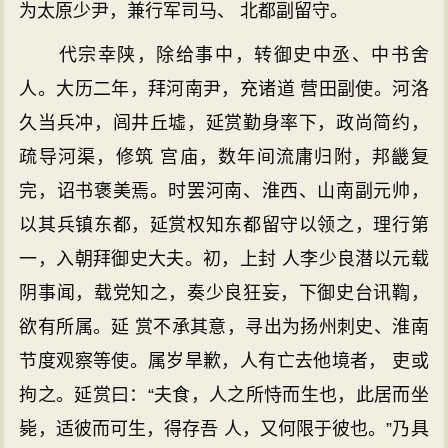
为太原少尹，兼行军司马、 北都副留守。
代宗幸陕，除给事中，转御史中丞、中书舍
人。大历二年，拜河南尹，充诸道 营田副使。河洛
久当兵冲，闾井丘墟，延赏勤身率下，政尚简约，
疏导河渠，修筑 宫庙，数年间流庸归附，邦畿复
完，诏书褒美焉。时罢河南、淮西、山南副元帅，
以其兵镇东都，延赏权知东都留守以领之，理行第
一，入朝拜御史大夫。初，上封 人李少良潜以元载
阴事闻，载党知之，奏少良狂妄，下御史台讯鞫，
欲有所属。延 赏不承其意，寻出为扬州刺史、淮南
节度观察等使。属岁旱歉，人有亡去他境者， 吏或
拘之。延赏曰：“夫食，人之所恃而生也，此居而坐
毙，适彼而可生，得存吾 人，又何限于彼也。”乃具