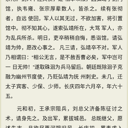
馆，执韦雍、张宗厚辈数人，皆杀之。续有张彻
者，自远 使回，军人以其无过，不欲加害，将引置
馆中。彻不知其心，遂索弘靖所在，大骂 军人，亦
为乱兵所杀。明日，吏卒稍稍自悔，悉诣馆，请弘
靖为帅，愿改心事之。 凡三请，弘靖卒不对。军人
乃相谓曰：“相公无言，是不赦吾曹必矣，军中岂可
一 日无帅！”遂取硃洄为兵马留后。朝廷既除洄子克
融为幽州节度使，乃贬弘靖为抚 州刺史。未几，迁
太子宾客、少保、少师。长庆四年六月卒，年六十
五。
元和初，王承宗阻兵，刘总父济备陈征讨之
术，请身先之。及出军，累拔城邑。 总既继父，愿