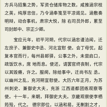
方兵马招集之势，军资仓储库物之数，咸推涵宗枝
之英，纯厚忠信，乃令涵奉笺至平凉谒见。涵敷奏
明辩，动合事机，肃宗大悦，除 右司员外郎，累至
司封郎中、宗正少卿。
宝应元年，初平河朔，代宗以涵忠谨洽闻，迁
左庶子、兼御史中丞、河北宣慰 使。会丁母忧，起
复本官而行，每州县邮驿，公事之外，未尝启口，
疏饭饮水，席 地而息。使还，请罢官终丧制，代宗
以其毁瘠，许之。服阕，除给事中，迁尚书左 丞。
以幽州之乱，充河朔宣慰使。大历六年正月，为苏
州刺史、兼御史大夫，充浙 江西道都团练观察等
使。十一年，来朝，拜御史大夫。京畿观察使李栖
筠殁，代之。 德宗即位，以涵和易，无剸割之才，