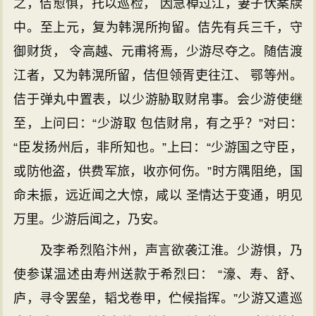
之，佶愈惧，托以巡检， 因急棹过江，妻子伏案牍
中。至上元，复为韩滉所拘留。佶先有兵三千，守
御财货， 令高越、元甫将焉，少游尽夺之。随佶渡
江者，又为韩滉所留，佶但领胥吏往江、 鄂等州。
佶于弹丸中置表，以少游胁取财帛事。会少游使继
至，上问曰：“少游取 包佶财帛，有之乎？”对曰：
“臣发扬州后，非所知也。”上曰：“少游国之守臣，
或防他盗，供费军旅，收亦何伤。”时方隅阻绝，国
命未振，远近闻之大惊，咸以 圣情达于变通，明见
万里。少游后闻之，乃安。
及李希烈陷汴州，声言欲袭江淮。少游惧，乃
使参谋温述由寿州送款于希烈曰： “濠、寿、舒、
庐，寻令罢垒，韬戈卷甲，伫候指挥。”少游又遣巡