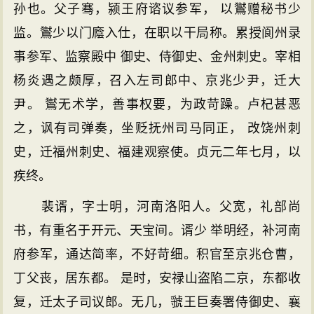
孙也。父子骞，颍王府谘议参军， 以鸑赠秘书少
监。鸑少以门廕入仕，在职以干局称。累授阆州录
事参军、监察殿中 御史、侍御史、金州刺史。宰相
杨炎遇之颇厚，召入左司郎中、京兆少尹，迁大
尹。 鸑无术学，善事权要，为政苛躁。卢杞甚恶
之，讽有司弹奏，坐贬抚州司马同正， 改饶州刺
史，迁福州刺史、福建观察使。贞元二年七月，以
疾终。
裴谞，字士明，河南洛阳人。父宽，礼部尚
书，有重名于开元、天宝间。谞少 举明经，补河南
府参军，通达简率，不好苛细。积官至京兆仓曹，
丁父丧，居东都。 是时，安禄山盗陷二京，东都收
复，迁太子司议郎。无几，虢王巨奏署侍御史、襄