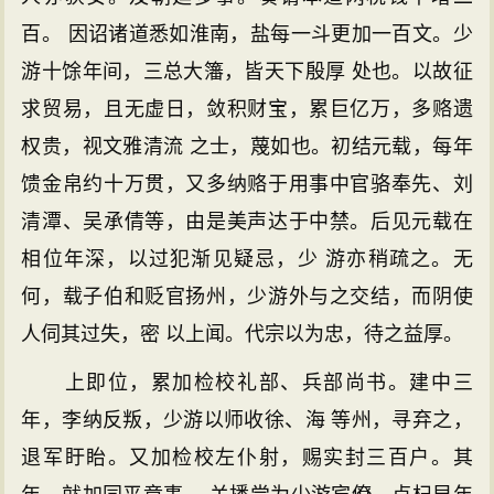
百。 因诏诸道悉如淮南，盐每一斗更加一百文。少
游十馀年间，三总大籓，皆天下殷厚 处也。以故征
求贸易，且无虚日，敛积财宝，累巨亿万，多赂遗
权贵，视文雅清流 之士，蔑如也。初结元载，每年
馈金帛约十万贯，又多纳赂于用事中官骆奉先、刘
清潭、吴承倩等，由是美声达于中禁。后见元载在
相位年深，以过犯渐见疑忌，少 游亦稍疏之。无
何，载子伯和贬官扬州，少游外与之交结，而阴使
人伺其过失，密 以上闻。代宗以为忠，待之益厚。
上即位，累加检校礼部、兵部尚书。建中三
年，李纳反叛，少游以师收徐、海 等州，寻弃之，
退军盱眙。又加检校左仆射，赐实封三百户。其