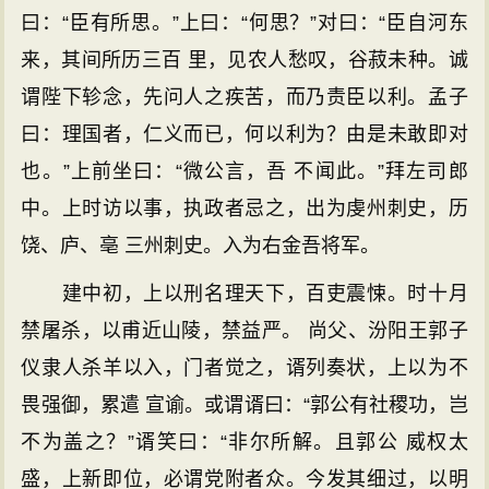
曰：“臣有所思。”上曰：“何思？”对曰：“臣自河东
来，其间所历三百 里，见农人愁叹，谷菽未种。诚
谓陛下轸念，先问人之疾苦，而乃责臣以利。孟子
曰：理国者，仁义而已，何以利为？由是未敢即对
也。”上前坐曰：“微公言，吾 不闻此。”拜左司郎
中。上时访以事，执政者忌之，出为虔州刺史，历
饶、庐、亳 三州刺史。入为右金吾将军。
建中初，上以刑名理天下，百吏震悚。时十月
禁屠杀，以甫近山陵，禁益严。 尚父、汾阳王郭子
仪隶人杀羊以入，门者觉之，谞列奏状，上以为不
畏强御，累遣 宣谕。或谓谞曰：“郭公有社稷功，岂
不为盖之？”谞笑曰：“非尔所解。且郭公 威权太
盛，上新即位，必谓党附者众。今发其细过，以明