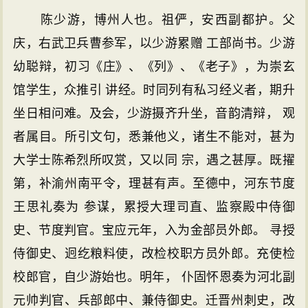
陈少游，博州人也。祖俨，安西副都护。父
庆，右武卫兵曹参军，以少游累赠 工部尚书。少游
幼聪辩，初习《庄》、《列》、《老子》，为崇玄
馆学生，众推引 讲经。时同列有私习经义者，期升
坐日相问难。及会，少游摄齐升坐，音韵清辩， 观
者属目。所引文句，悉兼他义，诸生不能对，甚为
大学士陈希烈所叹赏，又以同 宗，遇之甚厚。既擢
第，补渝州南平令，理甚有声。至德中，河东节度
王思礼奏为 参谋，累授大理司直、监察殿中侍御
史、节度判官。宝应元年，入为金部员外郎。 寻授
侍御史、迥纥粮料使，改检校职方员外郎。充使检
校郎官，自少游始也。明年， 仆固怀恩奏为河北副
元帅判官、兵部郎中、兼侍御史。迁晋州刺史，改