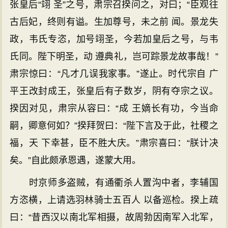
张皇后“翊 圣”之号，肃宗召揆问之，对曰；“臣观往
古后妃，终则有谥。生加尊号，未之前 闻。景龙失
政，韦氏专恣，加号翊圣，今若加皇后之号，与韦
氏同。陛下明圣，动 遵典礼，岂可踪景龙故事哉！”
肃宗惊曰：“凡才几误我家事。”遂止。时代宗自 广
平王改封成王，张皇后有子数岁，阴有夺宗之议。
揆因对见，肃宗从容曰：“成 王嫡长有功，今当命
嗣，卿意何如？”揆拜贺曰：“陛下言及于此，社稷之
福，天 下幸甚，臣不胜大庆。”肃宗喜曰：“朕计决
矣。”自此颇承恩遇，遂蒙大用。
时京师多盗贼，有通衢杀人置沟中者，李辅国
方恣横，上请选羽林骑士五百人 以备巡检。揆上疏
曰：“昔西汉以南北军相摄，故周勃因南军入北军，