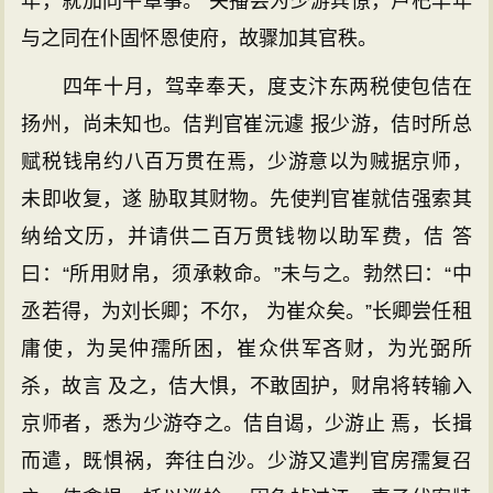
年，就加同平章事。 关播尝为少游宾僚，卢杞早年
与之同在仆固怀恩使府，故骤加其官秩。
四年十月，驾幸奉天，度支汴东两税使包佶在
扬州，尚未知也。佶判官崔沅遽 报少游，佶时所总
赋税钱帛约八百万贯在焉，少游意以为贼据京师，
未即收复，遂 胁取其财物。先使判官崔就佶强索其
纳给文历，并请供二百万贯钱物以助军费，佶 答
曰：“所用财帛，须承敕命。”未与之。勃然曰：“中
丞若得，为刘长卿；不尔， 为崔众矣。”长卿尝任租
庸使，为吴仲孺所困，崔众供军吝财，为光弼所
杀，故言 及之，佶大惧，不敢固护，财帛将转输入
京师者，悉为少游夺之。佶自谒，少游止 焉，长揖
而遣，既惧祸，奔往白沙。少游又遣判官房孺复召