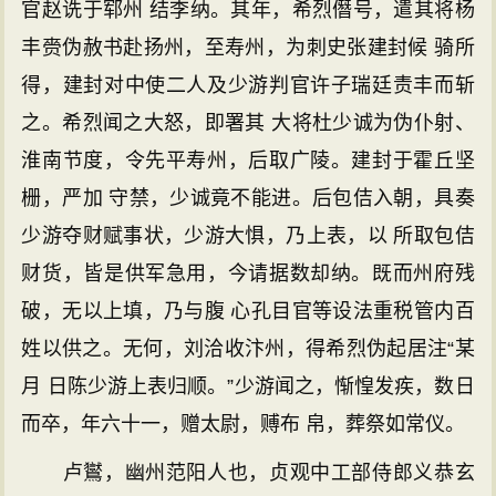
官赵诜于郓州 结李纳。其年，希烈僭号，遣其将杨
丰赍伪赦书赴扬州，至寿州，为刺史张建封候 骑所
得，建封对中使二人及少游判官许子瑞廷责丰而斩
之。希烈闻之大怒，即署其 大将杜少诚为伪仆射、
淮南节度，令先平寿州，后取广陵。建封于霍丘坚
栅，严加 守禁，少诚竟不能进。后包佶入朝，具奏
少游夺财赋事状，少游大惧，乃上表，以 所取包佶
财货，皆是供军急用，今请据数却纳。既而州府残
破，无以上填，乃与腹 心孔目官等设法重税管内百
姓以供之。无何，刘洽收汴州，得希烈伪起居注“某
月 日陈少游上表归顺。”少游闻之，惭惶发疾，数日
而卒，年六十一，赠太尉，赙布 帛，葬祭如常仪。
卢鸑，幽州范阳人也，贞观中工部侍郎义恭玄