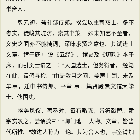
书舍人。
乾元初，兼礼部侍郎。揆尝以主司取士，多不
考实，徒峻其堤防，索其书策， 殊未知艺不至者，
文史之囿亦不能摛词，深昧求贤之意也。其试进士
文章，请于庭 中设《五经》、诸史及《切韵》本于
床，而引贡士谓之曰：“大国选士，但务得者， 经籍
在此，请恣寻检。”由是数月之间，美声上闻，未及
毕事，迁中书侍郎、平章 事、集贤殿崇文馆大学
士、修国史。
揆美风仪，善奏对，每有敷陈，皆符献替。肃
宗赏叹之，尝谓揆曰：“卿门地、 人物、文章，皆当
代所推。”故进人称为三绝。其为舍人也，宗室请加