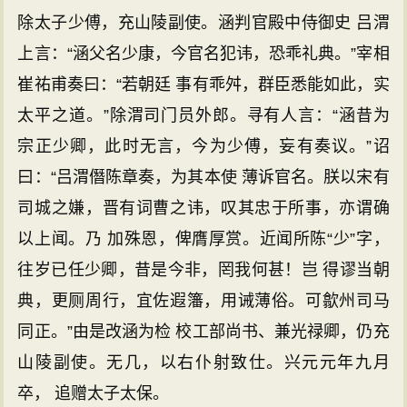
除太子少傅，充山陵副使。涵判官殿中侍御史 吕渭
上言：“涵父名少康，今官名犯讳，恐乖礼典。”宰相
崔祐甫奏曰：“若朝廷 事有乖舛，群臣悉能如此，实
太平之道。”除渭司门员外郎。寻有人言：“涵昔为
宗正少卿，此时无言，今为少傅，妄有奏议。”诏
曰：“吕渭僭陈章奏，为其本使 薄诉官名。朕以宋有
司城之嫌，晋有词曹之讳，叹其忠于所事，亦谓确
以上闻。乃 加殊恩，俾膺厚赏。近闻所陈“少”字，
往岁已任少卿，昔是今非，罔我何甚！岂 得谬当朝
典，更厕周行，宜佐遐籓，用诫薄俗。可歙州司马
同正。”由是改涵为检 校工部尚书、兼光禄卿，仍充
山陵副使。无几，以右仆射致仕。兴元元年九月
卒， 追赠太子太保。