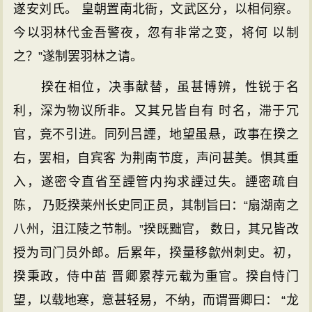
遂安刘氏。 皇朝置南北衙，文武区分，以相伺察。
今以羽林代金吾警夜，忽有非常之变，将何 以制
之？”遂制罢羽林之请。
揆在相位，决事献替，虽甚博辨，性锐于名
利，深为物议所非。又其兄皆自有 时名，滞于冗
官，竟不引进。同列吕諲，地望虽悬，政事在揆之
右，罢相，自宾客 为荆南节度，声问甚美。惧其重
入，遂密令直省至諲管内抅求諲过失。諲密疏自
陈， 乃贬揆莱州长史同正员，其制旨曰：“扇湖南之
八州，沮江陵之节制。”揆既黜官， 数日，其兄皆改
授为司门员外郎。后累年，揆量移歙州刺史。初，
揆秉政，侍中苗 晋卿累荐元载为重官。揆自恃门
望，以载地寒，意甚轻易，不纳，而谓晋卿曰： “龙