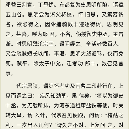
邓营田判官，丁母忧。东都复为史思明所陷，谞藏
匿山谷。思明尝为谞父将校，怀 旧恩，又素慕谞
名，欲必得之，因令捕骑数十迹逐得谞。思明见
之，甚喜，呼为郎 君，不名，伪授御史中丞，主击
断。时思明残杀宗室，谞阴缓之，全活者数百人。
又尝疏贼短长以闻，事泄，思明大怒诟骂，仅而免
死。贼平，除太子中允，迁考功 郎中，数召见言
事。
代宗居陕，谞步怀考功及南曹二印赴行在，上
见而谓之曰：“疾风知劲草，果 信矣。”将以为御史
中丞，为无载所排，为河东道租庸盐铁等使。时关
辅大旱，谞 入计，代宗召见便殿，问谞：“榷酤之
利，一岁出入几何？”谞久之不对。上复问 之，对