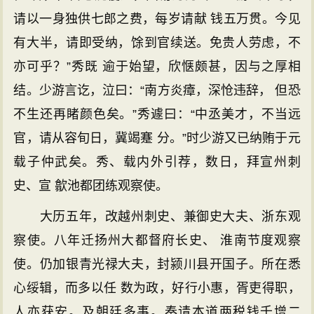
请以一身独供七郎之费，每岁请献 钱五万贯。今见
有大半，请即受纳，馀到官续送。免贵人劳虑，不
亦可乎？”秀既 逾于始望，欣惬颇甚，因与之厚相
结。少游言讫，泣曰：“南方炎瘴，深怆违辞， 但恐
不生还再睹颜色矣。”秀遽曰：“中丞美才，不当远
官，请从容旬日，冀竭蹇 分。”时少游又已纳贿于元
载子仲武矣。秀、载内外引荐，数日，拜宣州刺
史、宣 歙池都团练观察使。
大历五年，改越州刺史、兼御史大夫、浙东观
察使。八年迁扬州大都督府长史、 淮南节度观察
使。仍加银青光禄大夫，封颍川县开国子。所在悉
心绥辑，而多以任 数为政，好行小惠，胥吏得职，
人亦获安。及朝廷多事。奏请本道两税钱千增二