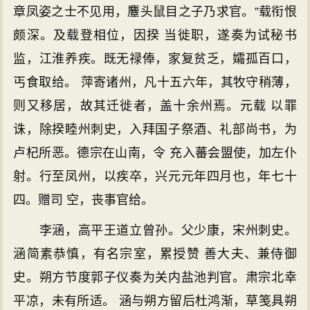
章凤姿之士不见用，麞头鼠目之子乃求官。”载衔恨
颇深。及载登相位，因揆 当徙职，遂奏为试秘书
监，江淮养疾。既无禄俸，家复贫乏，孀孤百口，
丐食取给。 萍寄诸州，凡十五六年，其牧守稍薄，
则又移居，故其迁徙者，盖十余州焉。元载 以罪
诛，除揆睦州刺史，入拜国子祭酒、礼部尚书，为
卢杞所恶。德宗在山南，令 充入蕃会盟使，加左仆
射。行至凤州，以疾卒，兴元元年四月也，年七十
四。赠司 空，丧事官给。
李涵，高平王道立曾孙。父少康，宋州刺史。
涵简素恭慎，有名宗室，累授赞 善大夫、兼侍御
史。朔方节度郭子仪奏为关内盐池判官。肃宗北幸
平凉，未有所适。 涵与朔方留后杜鸿渐，草笺具朔