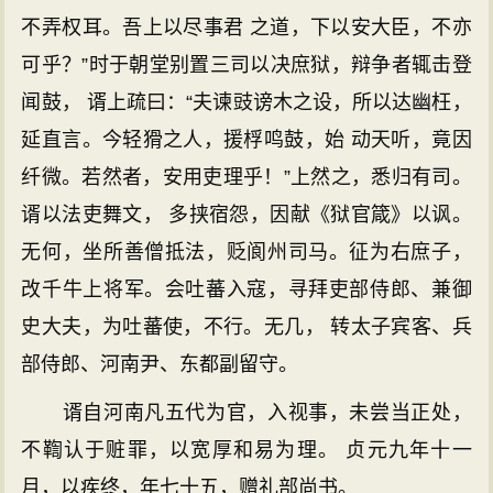
不弄权耳。吾上以尽事君 之道，下以安大臣，不亦
可乎？”时于朝堂别置三司以决庶狱，辩争者辄击登
闻鼓， 谞上疏曰：“夫谏豉谤木之设，所以达幽枉，
延直言。今轻猾之人，援桴鸣鼓，始 动天听，竟因
纤微。若然者，安用吏理乎！”上然之，悉归有司。
谞以法吏舞文， 多挟宿怨，因献《狱官箴》以讽。
无何，坐所善僧抵法，贬阆州司马。征为右庶子，
改千牛上将军。会吐蕃入寇，寻拜吏部侍郎、兼御
史大夫，为吐蕃使，不行。无几， 转太子宾客、兵
部侍郎、河南尹、东都副留守。
谞自河南凡五代为官，入视事，未尝当正处，
不鞫认于赃罪，以宽厚和易为理。 贞元九年十一
月，以疾终，年七十五，赠礼部尚书。