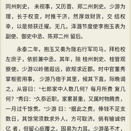
同州刺史， 未视事，又历晋、郑二州刺史。少游为
理，长于权变，时推干济，然厚敛财货，交 结权
幸，以是频获迁擢。无几，泽潞节度使李抱玉表为
副使、御史中丞、陈郑二州 留后。
永泰二年，抱玉又奏为陇右行军司马，拜检校
左庶子，依前兼中丞。其年，除 桂州刺史、桂管观
察使。少游以岭徼遐远，欲规求近郡。时中官董秀
掌枢密用事， 少游乃宿于其里，候其下直，际晚谒
之，从容曰：“七郎家中人数几何？每月所费 复几
何？”秀曰：“久忝近职，家累甚重，又属时物腾贵，
一月过千馀贯。”少游 曰：“据此之费，俸钱不足支
数日，其馀常须数求外人，方可取济。倘有输诚供
亿 者，但留心庇覆之，固易为力耳。少游虽不才，