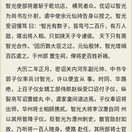
智光使部将邀斩于乾坑店， 横死者众。优诏以智光
为尚书左仆射，遣中使余元仙持告身以授之。智光
受诏慢骂 曰：“智光有数子，皆弯弓二百斤，有万人
敌，堪出将入相。只如挟天子令诸侯。 天下只有周
智光合作。”因历数大臣之过。元仙股怵，智光增绢
百匹遣之。于州郭 置生祠，俾将吏百姓祈祷。
大历二年正月，密诏关内河东副元帅、中书令
郭子仪率兵讨智光，许以便宜从 事。时同、华路
绝，上召子仪女婿工部侍郎赵纵受口诏付子仪，纵
裂帛写诏置蜡丸 中，遣家童间道达焉。子仪奉诏将
出师，华州将士相顾携贰。智光大将李汉惠自同 州
以其所管降子仪。贬智光为澧州刺史，散官勋封如
故。乃听将一百人随身，便路 赴任，其所部将士官