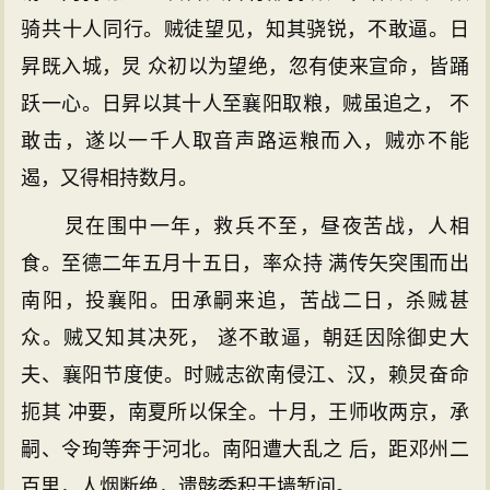
骑共十人同行。贼徒望见，知其骁锐，不敢逼。日
昇既入城，炅 众初以为望绝，忽有使来宣命，皆踊
跃一心。日昇以其十人至襄阳取粮，贼虽追之， 不
敢击，遂以一千人取音声路运粮而入，贼亦不能
遏，又得相持数月。
炅在围中一年，救兵不至，昼夜苦战，人相
食。至德二年五月十五日，率众持 满传矢突围而出
南阳，投襄阳。田承嗣来追，苦战二日，杀贼甚
众。贼又知其决死， 遂不敢逼，朝廷因除御史大
夫、襄阳节度使。时贼志欲南侵江、汉，赖炅奋命
扼其 冲要，南夏所以保全。十月，王师收两京，承
嗣、令珣等奔于河北。南阳遭大乱之 后，距邓州二
百里，人烟断绝，遗骸委积于墙堑间。