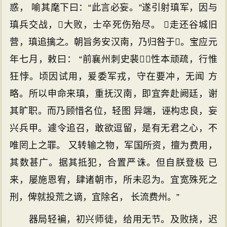
惑， 喻其麾下曰：“此言必妄。”遂引射瑱军，因与
瑱兵交战，大败，士卒死伤殆尽。 走还谷城旧
营，瑱追擒之。朝旨务安汉南，乃归咎于。宝应元
年七月，敕曰： “前襄州刺史裴，性本顽疏，行惟
狂悖。顷因试用，爰委军戎，守在要冲，无闻 方
略。所以申命来瑱，重抚汉南，即宜奔赴阙廷，谢
其旷职。而乃顾惜名位，轻图 异端，诬构忠良，妄
兴兵甲。遽令追召，敢欲逗留，是有无君之心，不
唯罔上之罪。 又转输之物，军国所资，擅为费用，
其数甚广。据其抵犯，合置严诛。但自朕登极 已
来，屡施恩宥，肆诸朝市，所未忍为。宜宽殊死之
刑，俾就投荒之谪，宜除名， 长流费州。”
器局轻褊，初兴师徒，给用无节。及败挠，迟