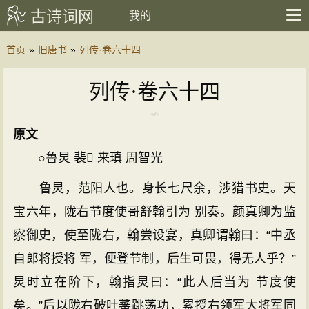
古诗词网
我的
首页
»
旧唐书
»
列传·卷六十四
列传·卷六十四
原文
○鲁炅 裴 来瑱 周智光
鲁炅，范阳人也。身长七尺余，涉猎书史。天
宝六年，陇右节度使哥舒翰引为 别奏。颜真卿为监
察御史，使至陇右，翰尝设宴，真卿谓翰曰：“中丞
自郎将授将 军，便登节制，后生可畏，得无人乎？”
炅时立在阶下，翰指炅曰：“此人后当为 节度使
矣。”后以陇右破吐蕃跳荡功，累授右领军大将军同