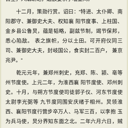
十二月，策勋行赏。诏曰：“特进、太仆卿、南
阳郡守、兼御史大夫、权知襄 阳节度事、上柱国、
金乡县公鲁炅，蕴是韬略，副兹节制，竭节保邦，
悉心陷敌。 表之旗帜，分以土田。可开府仪同三
司、兼御史大夫，封岐国公，食实封二百户， 兼京
兆尹。”
乾元元年，兼郑州刺史，充郑、陈、颍、亳等
州节度使。上元二年，为淮西襄 阳节度使、邓州刺
史。十月，与朔方节度使司徒郭子仪、河东节度使
太尉李光弼等 九节度同围安庆绪于相州。炅领淮
西、襄阳节度行营步卒万人、马军三百，以李抱 玉
为兵马使，炅分界知东面之北。二年六月六日，贼