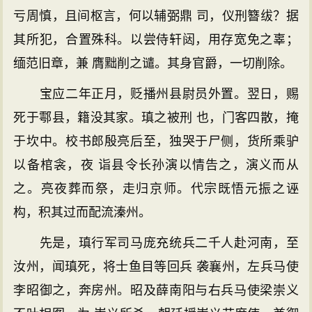
亏周慎，且间枢言，何以辅弼鼎 司，仪刑簪绂？据
其所犯，合置殊科。以尝侍轩闼，用存宽免之辜；
缅范旧章，兼 膺黜削之谴。其身官爵，一切削除。
宝应二年正月，贬播州县尉员外置。翌日，赐
死于鄠县，籍没其家。瑱之被刑 也，门客四散，掩
于坎中。校书郎殷亮后至，独哭于尸侧，货所乘驴
以备棺衾，夜 诣县令长孙演以情告之，演义而从
之。亮夜葬而祭，走归京师。代宗既悟元振之诬
构，积其过而配流溱州。
先是，瑱行军司马庞充统兵二千人赴河南，至
汝州，闻瑱死，将士鱼目等回兵 袭襄州，左兵马使
李昭御之，奔房州。昭及薛南阳与右兵马使梁崇义