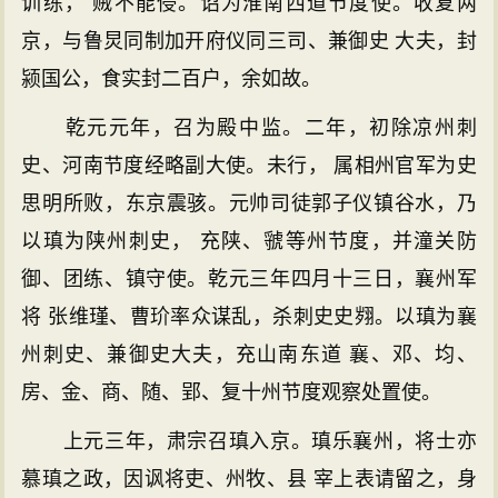
训练， 贼不能侵。诏为淮南西道节度使。收复两
京，与鲁炅同制加开府仪同三司、兼御史 大夫，封
颍国公，食实封二百户，余如故。
乾元元年，召为殿中监。二年，初除凉州刺
史、河南节度经略副大使。未行， 属相州官军为史
思明所败，东京震骇。元帅司徒郭子仪镇谷水，乃
以瑱为陕州刺史， 充陕、虢等州节度，并潼关防
御、团练、镇守使。乾元三年四月十三日，襄州军
将 张维瑾、曹玠率众谋乱，杀刺史史翙。以瑱为襄
州刺史、兼御史大夫，充山南东道 襄、邓、均、
房、金、商、随、郢、复十州节度观察处置使。
上元三年，肃宗召瑱入京。瑱乐襄州，将士亦
慕瑱之政，因讽将吏、州牧、县 宰上表请留之，身