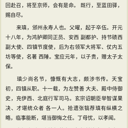
回赴召，将至京师，会有是命。 既行，至蓝田驿，
赐自尽。
来瑱，邠州永寿人也。父曜，起于卒伍。开元
十八年，为鸿胪卿同正员、安西 副都护、持节碛西
副大使、四镇节度使，后为右领军大将军、仗内五
坊等使，名著 西陲。宝应元年，以子贵，赠太子太
保。
瑱少尚名节，慷慨有大志，颇涉书传。天宝
初，四镇从职。十一载，为左赞善 大夫、殿中侍御
史，充伊西、北庭行军司马。玄宗诏朝臣举智谋果
决、才堪统众者 各一人。拾遗张镐荐瑱有纵横之
略，临事能断，堪当御悔之任。丁母忧，以孝闻。