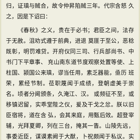
归，证瑱与贼合，故令仲昇陷贼三年。代宗含怒 久
之，因是下诏曰：
《春秋》之义，贵在于必书；君臣之间，法存
于无赦。沮劝式遵于前典，进退 莫匪于至公，恶稔
既彰，明罚难贷。开府仪同三司、行兵部尚书、中
书门下平章事、 充山南东道节度观察处置等使、上
柱国、颍国公来瑱，谬当任用，素乏器能，亟历 班
荣，累经节制。莅职蔑闻于成绩，登朝虚美于崇
名。顷者分阃颁条，久淹江、汉。 或频征不至，或
移镇迟留，实乖堂陛之仪，爰及干戈之忿。朕以旧
臣宿将，道在含 弘，会其来庭，用甄后效。超登宰
辅，光拜夏卿，列在三台，掩其一眚。山陵先远，
事委近臣，谋谟素阙于大猷，卜祝颇闻于私议。实