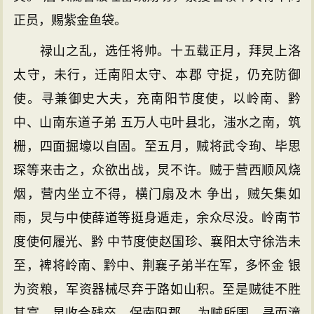
正员，赐紫金鱼袋。
禄山之乱，选任将帅。十五载正月，拜炅上洛
太守，未行，迁南阳太守、本郡 守捉，仍充防御
使。寻兼御史大夫，充南阳节度使，以岭南、黔
中、山南东道子弟 五万人屯叶县北，滍水之南，筑
栅，四面掘壕以自固。至五月，贼将武令珣、毕思
琛等来击之，众欲出战，炅不许。贼于营西顺风烧
烟，营内坐立不得，横门扇及木 争出，贼矢集如
雨，炅与中使薛道等挺身遁走，余众尽没。岭南节
度使何履光、黔 中节度使赵国珍、襄阳太守徐浩未
至，裨将岭南、黔中、荆襄子弟半在军，多怀金 银
为资粮，军资器械尽弃于路如山积。至是贼徒不胜
其富。炅收合残卒，保南阳郡， 为贼所围。寻而潼