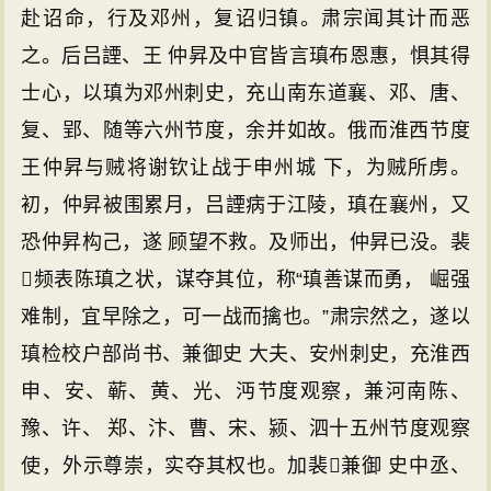
赴诏命，行及邓州，复诏归镇。肃宗闻其计而恶
之。后吕諲、王 仲昇及中官皆言瑱布恩惠，惧其得
士心，以瑱为邓州刺史，充山南东道襄、邓、唐、
复、郢、随等六州节度，余并如故。俄而淮西节度
王仲昇与贼将谢钦让战于申州城 下，为贼所虏。
初，仲昇被围累月，吕諲病于江陵，瑱在襄州，又
恐仲昇构己，遂 顾望不救。及师出，仲昇已没。裴
频表陈瑱之状，谋夺其位，称“瑱善谋而勇， 崛强
难制，宜早除之，可一战而擒也。”肃宗然之，遂以
瑱检校户部尚书、兼御史 大夫、安州刺史，充淮西
申、安、蕲、黄、光、沔节度观察，兼河南陈、
豫、许、 郑、汴、曹、宋、颍、泗十五州节度观察
使，外示尊崇，实夺其权也。加裴兼御 史中丞、