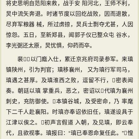
将史思明自范阳来救，战于安 阳河北，王师不利，
炅中流矢奔退。时诸节度以回纥战败，因而退散，
尽弃军粮器 械，所过虏掠，炅兵士剽夺尤甚，人因
惊怨。五日，至新郑县，闻郭子仪已整众屯 谷水，
李光弼还太原，炅忧惧，仰药而卒。
裴，以门廕入仕，累迁京兆府司录参军。来瑱
镇陕州，引为判官；瑱移襄州， 又为瑱行军司马，
瑱遇之甚厚。及瑱淮西之败，逗留不行，密表闻
奏。朝廷以瑱 掌重兵，恶之，密诏以代瑱为襄州
刺史，充防御使。本镇谷城，及受密命，乃 率麾
下二千人赴襄阳。时瑱亦奉诏依旧任，瑱遂设具于
江津以俟之。初声言假道 入朝，及见瑱，即云奉
代，且欲视事。瑱报曰：“瑱已奉恩命复任此。”惶