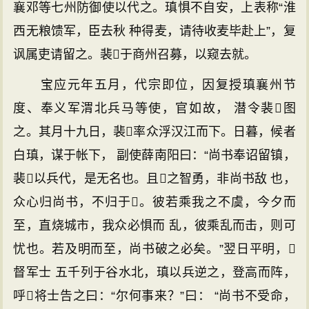
襄邓等七州防御使以代之。瑱惧不自安，上表称“淮
西无粮馈军，臣去秋 种得麦，请待收麦毕赴上”，复
讽属吏请留之。裴于商州召募，以窥去就。
宝应元年五月，代宗即位，因复授瑱襄州节
度、奉义军渭北兵马等使，官如故， 潜令裴图
之。其月十九日，裴率众浮汉江而下。日暮，候者
白瑱，谋于帐下， 副使薛南阳曰：“尚书奉诏留镇，
裴以兵代，是无名也。且之智勇，非尚书敌 也，
众心归尚书，不归于。彼若乘我之不虞，今夕而
至，直烧城市，我众必惧而 乱，彼乘乱而击，则可
忧也。若及明而至，尚书破之必矣。”翌日平明，
督军士 五千列于谷水北，瑱以兵逆之，登高而阵，
呼将士告之曰：“尔何事来？”曰： “尚书不受命，