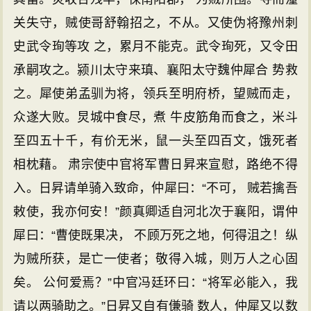
关失守，贼使哥舒翰招之，不从。又使伪将豫州刺
史武令珣等攻 之，累月不能克。武令珣死，又令田
承嗣攻之。颍川太守来瑱、襄阳太守魏仲犀合 势救
之。犀使弟孟驯为将，领兵至明府桥，望贼而走，
众遂大败。炅城中食尽，煮 牛皮筋角而食之，米斗
至四五十千，有价无米，鼠一头至四百文，饿死者
相枕藉。 肃宗使中官将军曹日昇来宣慰，路绝不得
入。日昇请单骑入致命，仲犀曰：“不可， 贼若擒吾
敕使，我亦何安！”颜真卿适自河北次于襄阳，谓仲
犀曰：“曹使既果决， 不顾万死之地，何得沮之！纵
为贼所获，是亡一使者；敬得入城，则万人之心固
矣。 公何爱焉？”中官冯廷环曰：“将军必能入，我
请以两骑助之。”日昇又自有傔骑 数人，仲犀又以数