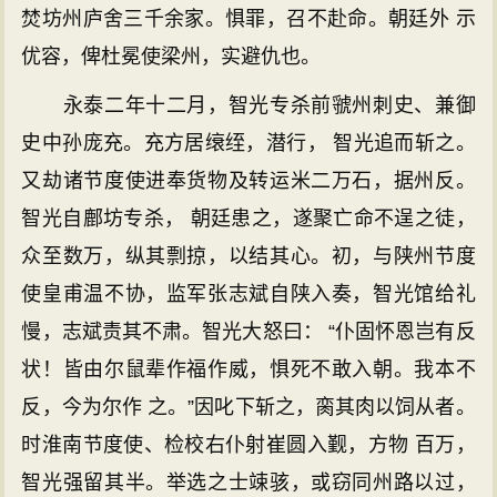
焚坊州庐舍三千余家。惧罪，召不赴命。朝廷外 示
优容，俾杜冕使梁州，实避仇也。
永泰二年十二月，智光专杀前虢州刺史、兼御
史中孙庞充。充方居缞绖，潜行， 智光追而斩之。
又劫诸节度使进奉货物及转运米二万石，据州反。
智光自鄜坊专杀， 朝廷患之，遂聚亡命不逞之徒，
众至数万，纵其剽掠，以结其心。初，与陕州节度
使皇甫温不协，监军张志斌自陕入奏，智光馆给礼
慢，志斌责其不肃。智光大怒曰： “仆固怀恩岂有反
状！皆由尔鼠辈作福作威，惧死不敢入朝。我本不
反，今为尔作 之。”因叱下斩之，脔其肉以饲从者。
时淮南节度使、检校右仆射崔圆入觐，方物 百万，
智光强留其半。举选之士竦骇，或窃同州路以过，