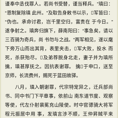
谨奉中丞伐罪人。若尚书受替，谨当释兵。”瑱曰：
“恩制复除瑱 此州。”及取告身敕书以示，军皆曰：
“伪也。承命讨君，岂千里空归，富贵在 于今日。”
遂争射之。瑱奔归旗下，薛南阳曰：“事急矣，请以
三百骑为奇兵，尚 书勿与之战。”两军相见，遂以麾
下旁万山而出其背，表里夹击，军大败，投水 而
死，杀获殆尽。及弟荐脱身北走，妻子并为瑱所
擒，瑱甚厚抚之。因抗表谢罪。 擒于申口，送至
京师，长流费州，赐死于蓝田故驿。
八月，瑱入朝谢罪，代宗特宠异之，迁兵部尚
书、同中书门下平章事，依前山 南东道节度、观察
等使，代左仆射裴冕充山陵使。时中官骠骑大将军
程元振居中用 事，发瑱言涉不顺，王仲昇贼平来