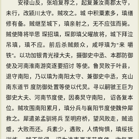
安禄山反，张垍复荐之，起复兼汝南郡太守，
未行，改颍川太守。贼攻之。城 中积粟素多，瑱缮
修有备。贼继至城下，瑱亲射之，无不应弦而毙。
贼使降将毕思 琛招瑱，琛即瑱父曜故将，城下拜泣
吊瑱，瑱不应。前后杀贼颇众，咸呼瑱为“来 嚼
铁”。以功加银青光禄大夫，摄御史中丞、本郡防御
使及河南淮南游奕逐要招讨 等使。鲁炅败于叶县，
退守南阳，乃以瑱为南阳太守、兼御史中丞，充山
南东道节 度防御处置等使以代炅。寻以嗣虢王巨为
御史大夫、河南节度使，因奏炅守南阳， 诏各复本
位。贼攻围南阳累月，瑱分兵与襄阳节度使魏仲犀
救之。犀遣弟孟驯将兵 至明府桥，望风败走，贼追
蹙，大败而还。兵素少，遇败，人情恟惧，瑱绥抚