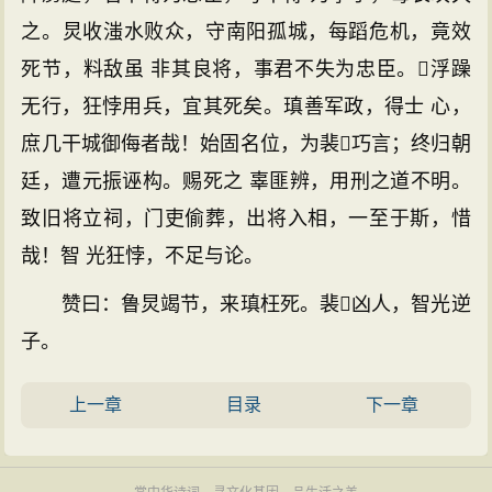
之。炅收滍水败众，守南阳孤城，每蹈危机，竟效
死节，料敌虽 非其良将，事君不失为忠臣。浮躁
无行，狂悖用兵，宜其死矣。瑱善军政，得士 心，
庶几干城御侮者哉！始固名位，为裴巧言；终归朝
廷，遭元振诬构。赐死之 辜匪辨，用刑之道不明。
致旧将立祠，门吏偷葬，出将入相，一至于斯，惜
哉！智 光狂悖，不足与论。
赞曰：鲁炅竭节，来瑱枉死。裴凶人，智光逆
子。
上一章
目录
下一章