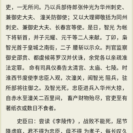
吏，一无所问。乃以兵部侍郎张仲光为华州刺史、
兼御史大夫、 潼关防御使；又以大理卿敬括为同州
刺史、兼御史大夫、长春宫等使。是日，智光 为帐
下将斩首，并子元耀、元干等二人来献。丁卯，枭
智光首于皇城之南街，二子 腰斩以示众。判官监察
御史邵贲、都虞候蒋罗汉并伏诛，余党各以亲疏准
法定罪。 命有司具仪奏告太清宫、太庙、七陵。时
淮西节度使李忠臣入观，次潼关，闻智光 阻兵，驻
所部将往御之。及智光死，忠臣进兵入华州大掠，
自赤水至潼关二百里间， 畜产财物殆尽，官吏至有
著纸衣或数日不食者。
史臣曰：尝读《李陵传》，战败不能死，屈节
降虏庭，君不得为忠臣，母不得 为孝子，每长叹久