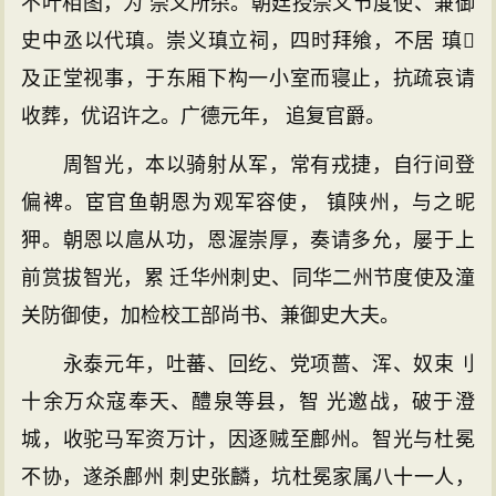
不叶相图，为 崇义所杀。朝廷授崇义节度使、兼御
史中丞以代瑱。崇义瑱立祠，四时拜飨，不居 瑱
及正堂视事，于东厢下构一小室而寝止，抗疏哀请
收葬，优诏许之。广德元年， 追复官爵。
周智光，本以骑射从军，常有戎捷，自行间登
偏裨。宦官鱼朝恩为观军容使， 镇陕州，与之昵
狎。朝恩以扈从功，恩渥崇厚，奏请多允，屡于上
前赏拔智光，累 迁华州刺史、同华二州节度使及潼
关防御使，加检校工部尚书、兼御史大夫。
永泰元年，吐蕃、回纥、党项蔷、浑、奴束刂
十余万众寇奉天、醴泉等县，智 光邀战，破于澄
城，收驼马军资万计，因逐贼至鄜州。智光与杜冕
不协，遂杀鄜州 刺史张麟，坑杜冕家属八十一人，