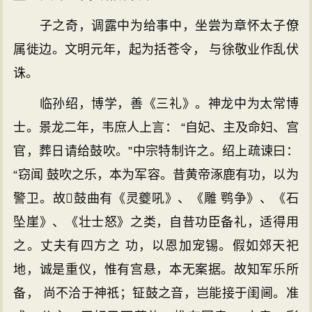
子之奇，调露中为给事中，坐尝为章怀太子僚
属徙边。文明元年，起为括苍令， 与徐敬业作乱伏
诛。
临孙绍，博学，善《三礼》。神龙中为太常博
士。景龙二年，韦庶人上言： “自妃、主及命妇、宫
官，葬日请给鼓吹。”中宗特制许之。绍上疏谏曰：
“窃闻 鼓吹之乐，本为军容。昔黄帝涿鹿有功，以为
警卫。故鼓曲有《灵夔吼》、《雕 鹗争》、《石
坠崖》、《壮士怒》之类，自昔功臣备礼，适得用
之。丈夫有四方之 功，以恩加宠锡。假如郊天祀
地，诚是重仪，惟有宫悬，本无案据。故知军乐所
备， 尚不洽于神祇；钲鼓之音，岂能接于闺阃。准