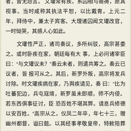
者，皆无怨言。 文瓘常有疾，系囚相与斋祷，愿其
视事。当时咸称其执法平恕，以比戴胄。上元二
年，拜侍中，兼太子宾客。大理诸囚闻文瓘改官，
一时恸哭，其感人心如此。
文瓘性严正，诸司奏议，多所纠驳，高宗甚委
之。或时卧疾在家，朝廷每有大 事，上必问诸宰臣
曰：“与文瓘议未？”奏云未者，则遣共筹之。奏云已
议者，皆 报可从之。其后，新罗外叛，高宗将发兵
讨除。时文瓘疾病在家，乃舆疾请见，奏 曰：“比为
吐蕃犯边，兵屯寇境，新罗虽未即顺，师不内侵。
若东西俱事征讨，臣 恐百姓不堪其弊。请息兵修德
以安百姓。”高宗从之。仪凤二年卒，年七十三，赠
幽州都督，谥曰懿。以其经事孝敬皇帝，特敕陪葬