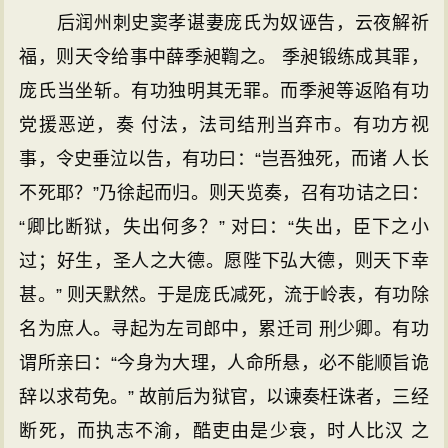
后润州刺史窦孝谌妻庞氏为奴诬告，云夜解祈
福，则天令给事中薛季昶鞫之。 季昶锻练成其罪，
庞氏当坐斩。有功独明其无罪。而季昶等返陷有功
党援恶逆，奏 付法，法司结刑当弃市。有功方视
事，令史垂泣以告，有功曰：“岂吾独死，而诸 人长
不死耶？”乃徐起而归。则天览奏，召有功诘之曰：
“卿比断狱，失出何多？” 对曰：“失出，臣下之小
过；好生，圣人之大德。愿陛下弘大德，则天下幸
甚。” 则天默然。于是庞氏减死，流于岭表，有功除
名为庶人。寻起为左司郎中，累迁司 刑少卿。有功
谓所亲曰：“今身为大理，人命所悬，必不能顺旨诡
辞以求苟免。” 故前后为狱官，以谏奏枉诛者，三经
断死，而执志不渝，酷吏由是少衰，时人比汉 之