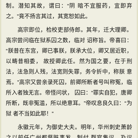
制。潜知其故，谓曰：“阴 暗不宜服药，宜即弃
之。”竟不扬言其过，其宽恕如此。
高宗即位，检校吏部侍郎。其年，迁大理卿。
高宗尝问临在狱系囚之数，临对 诏称旨。帝喜曰：
“朕昔在东宫，卿已事朕，朕承大位，卿又居近职，
以畴昔相委， 故授卿此任。然为国之要，在于刑
法，法急则人残，法宽则失罪，务令折中，称朕 意
焉。”高宗又尝亲录死囚，前卿所断者号叫称冤，临
所入者独无言。帝怪问状， 囚曰：“罪实自犯，唐卿
所断，既非冤滥，所以绝意耳。”帝叹息良久曰：“为
狱 者不当如此耶！”
永徽元年，为御史大夫。明年，华州刺史萧龄
之以前任广州都督赃事发，制付 群官集议。及议