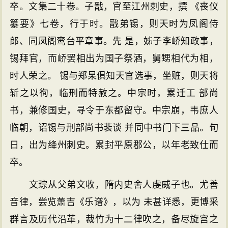
卒。文集二十卷。子戩，官至江州刺史，撰 《丧仪
纂要》七卷，行于时。戩弟锡，则天时为凤阁侍
郎、同凤阁鸾台平章事。先 是，姊子李峤知政事，
锡拜官，而峤罢相出为国子祭酒，舅甥相代为相，
时人荣之。 锡与郑杲俱知天官选事，坐赃，则天将
斩之以徇，临刑而特赦之。中宗时，累迁工 部尚
书，兼修国史，寻令于东都留守。中宗崩，韦庶人
临朝，诏锡与刑部尚书裴谈 并同中书门下三品。旬
日，出为绛州刺史。累封平原郡公，以年老致仕而
卒。
文琮从父弟文收，隋内史舍人虔威子也。尤善
音律，尝览萧吉《乐谱》，以为 未甚详悉，更博采
群言及历代沿革，裁竹为十二律吹之，备尽旋宫之