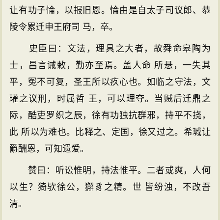
让有功子惀，以报旧恩。惀由是自太子司议郎、恭
陵令累迁申王府司 马，卒。
史臣曰：文法，理具之大者，故舜命皋陶为
士，昌言诫敕，勤亦至焉。盖人命 所悬，一失其
平，冤不可复，圣王所以疚心也。如临之守法，文
瓘之议刑，时属哲 王，可以理夺。当贼后迁鼎之
际，酷吏罗织之辰，徐有功独抗群邪，持平不挠，
此 所以为难也。比释之、定国，徐又过之。希瑊让
爵酬恩，可知遗爱。
赞曰：听讼惟明，持法惟平。二者或爽，人何
以生？猗欤徐公，獬豸之精。世 皆纷浊，不改吾
清。