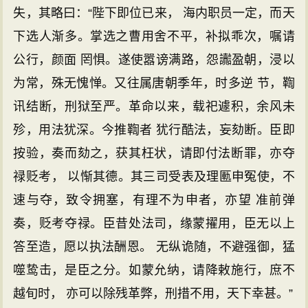
失，其略曰：“陛下即位已来， 海内职员一定，而天
下选人渐多。掌选之曹用舍不平，补拟乖次，嘱请
公行，颜面 罔惧。遂使嚣谤满路，怨讟盈朝，浸以
为常，殊无愧惮。又往属唐朝季年，时多逆 节，鞫
讯结断，刑狱至严。革命以来，载祀遽积，余风未
殄，用法犹深。今推鞫者 犹行酷法，妄劾断。臣即
按验，奏而劾之，获其枉状，请即付法断罪，亦夺
禄贬考， 以惭其德。其三司受表及理匭申冤使，不
速与夺，致令拥塞，有理不为申者，亦望 准前弹
奏，贬考夺禄。臣昔处法司，缘蒙擢用，臣无以上
答至造，愿以执法酬恩。 无纵诡随，不避强御，猛
噬鸷击，是臣之分。如蒙允纳，请降敕施行，庶不
越旬时， 亦可以除残革弊，刑措不用，天下幸甚。”