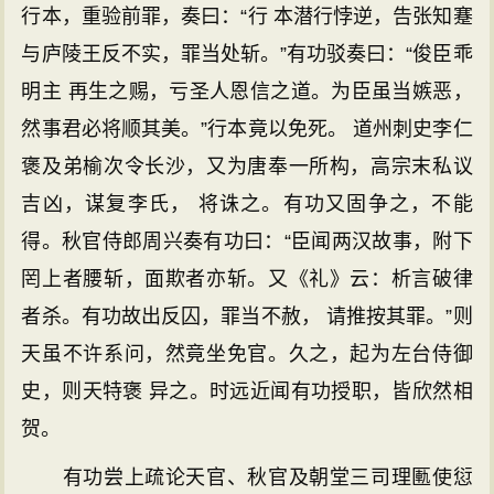
行本，重验前罪，奏曰：“行 本潜行悖逆，告张知蹇
与庐陵王反不实，罪当处斩。”有功驳奏曰：“俊臣乖
明主 再生之赐，亏圣人恩信之道。为臣虽当嫉恶，
然事君必将顺其美。”行本竟以免死。 道州刺史李仁
褒及弟榆次令长沙，又为唐奉一所构，高宗末私议
吉凶，谋复李氏， 将诛之。有功又固争之，不能
得。秋官侍郎周兴奏有功曰：“臣闻两汉故事，附下
罔上者腰斩，面欺者亦斩。又《礼》云：析言破律
者杀。有功故出反囚，罪当不赦， 请推按其罪。”则
天虽不许系问，然竟坐免官。久之，起为左台侍御
史，则天特褒 异之。时远近闻有功授职，皆欣然相
贺。
有功尝上疏论天官、秋官及朝堂三司理匭使愆