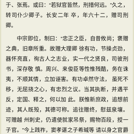
于、张焉。或曰：“若狱官皆然，刑措何远。”久之，
转司仆少卿子。长安二年 卒，年六十二，赠司刑
卿。
中宗即位，制曰：“忠正之臣，自昔攸尚；褒赠
之典，旧章所重。故赠大理卿 徐有功，节操贞劲，
器怀亮直，徇古人之志业，实一代之贤良，司彼刑
书，深存敬 慎。周兴、来俊臣等性惟残酷，务在诛
夷，不顺其情，立加诬害。有功卓然守法， 虽死不
移，无屈挠之心，有忠烈之议。当其执断，并遇平
反，定国、释之，何以加 此。朕惟新庶政，追想前
迹，其人既殁，其德可称。追往赠终，慰兹泉壤。
可赠越 州刺史，仍遣使就家吊祭，赐物百段，授一
子官。”今上践祚，窦孝谌之子希瑊等 请以身之官爵