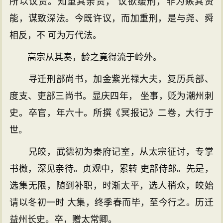
所以议贵。知重其亲贵， 议欲缓刑，非为嫉其贤
能，谋致深法。今既许议，而加重刑，是与尧、舜
相反，不 可为万代法。
高宗从其奏，龄之竟得流于岭外。
寻迁刑部尚书，加金紫光禄大夫，复历兵部、
度支、吏部三尚书。显庆四年， 坐事，贬为潮州刺
史。卒官，年六十。所撰《冥报记》二卷，大行于
世。
兄皎，武德初为秦府记室，从太宗征讨，专掌
书檄，深见亲待。贞观中，累转 吏部侍郎。先是，
选集无限，随到补职，时渐太平，选人稍众，皎始
请以冬初一时 大集，终季春而毕，至今行之。历迁
益州长史。卒，赠太常卿。