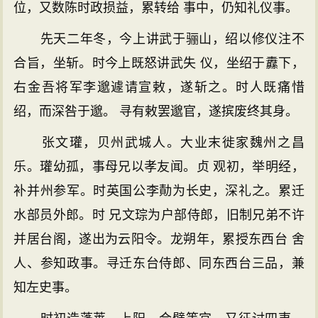
位，又数陈时政损益，累转给 事中，仍知礼仪事。
先天二年冬，今上讲武于骊山，绍以修仪注不
合旨，坐斩。时今上既怒讲武失 仪，坐绍于纛下，
右金吾将军李邈遽请宣敕，遂斩之。时人既痛惜
绍，而深咎于邈。 寻有敕罢邈官，遂摈废终其身。
张文瓘，贝州武城人。大业末徙家魏州之昌
乐。瓘幼孤，事母兄以孝友闻。贞 观初，举明经，
补并州参军。时英国公李勣为长史，深礼之。累迁
水部员外郎。时 兄文琮为户部侍郎，旧制兄弟不许
并居台阁，遂出为云阳令。龙朔年，累授东西台 舍
人、参知政事。寻迁东台侍郎、同东西台三品，兼
知左史事。