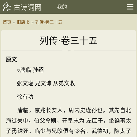
古诗词网
我的
首页
»
旧唐书
»
列传·卷三十五
列传·卷三十五
原文
○唐临 孙绍
张文瓘 兄文琮 从弟文收
徐有功
唐临，京兆长安人，周内史瑾孙也。其先自北
海徙关中。伯父令则，开皇末为 左庶子，坐谄事太
子勇诛死。临少与兄皎俱有令名。武德初，隐太子