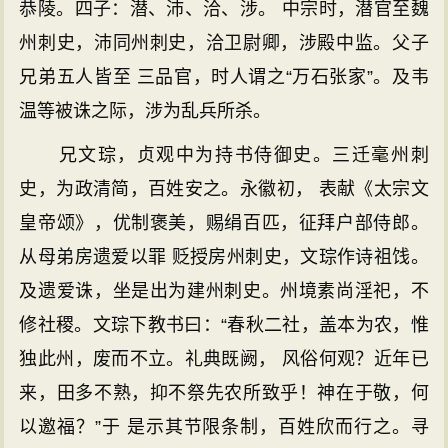
恭陵。四子：潜、沛、洽、涉。 中宗时，潜官至魏
州刺史，沛同州刺史，洽卫尉卿，涉殿中监。父子
兄弟五人皆至 三品官，时人谓之“万石张家”。及韦
温等被诛之际，涉为乱兵所杀。
兄文琮，贞观中为持书侍御史。三迁毫州刺
史，为政清简，百姓安之。永徽初， 表献《太宗文
皇帝颂》，优制褒美，赐绢百匹，征拜户部侍郎。
从母弟房遗爱以罪 贬授房州刺史，文琮作诗祖饯。
及遗爱诛，坐是出为建州刺史。州境素尚淫祀，不
修社稷。文琮下教书曰：“春秋二社，盖本为农，惟
独此州，废而不立。礼典既阙， 风俗何观？近年已
来，田多不熟，抑不祭先农所致乎！神在于敬，何
以邀福？”于 是示其节限条制，百姓欣而行之。寻