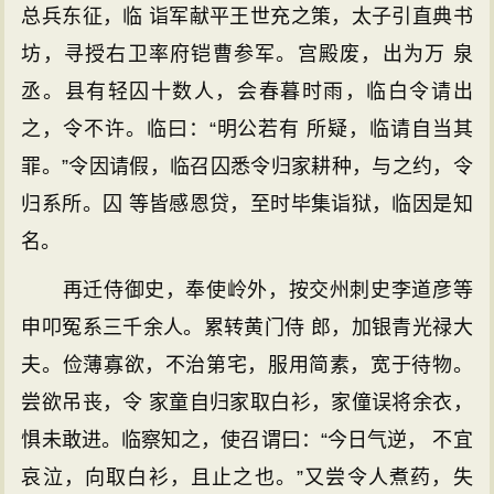
总兵东征，临 诣军献平王世充之策，太子引直典书
坊，寻授右卫率府铠曹参军。宫殿废，出为万 泉
丞。县有轻囚十数人，会春暮时雨，临白令请出
之，令不许。临曰：“明公若有 所疑，临请自当其
罪。”令因请假，临召囚悉令归家耕种，与之约，令
归系所。囚 等皆感恩贷，至时毕集诣狱，临因是知
名。
再迁侍御史，奉使岭外，按交州刺史李道彦等
申叩冤系三千余人。累转黄门侍 郎，加银青光禄大
夫。俭薄寡欲，不治第宅，服用简素，宽于待物。
尝欲吊丧，令 家童自归家取白衫，家僮误将余衣，
惧未敢进。临察知之，使召谓曰：“今日气逆， 不宜
哀泣，向取白衫，且止之也。”又尝令人煮药，失