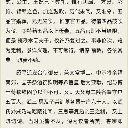
式，公主、王妃已下葬礼，惟有团扇、 方扇、彩
帷、锦鄣之色。加之鼓吹，历代未闻。又准令，五
品官婚葬，元无鼓吹， 惟京官五品，得借四品鼓吹
为仪。令特给五品以上母妻，五品官则不当给限，
便是 班秩本因夫子，仪饰乃复过之。事非伦次，难
为定制，参详义理，不可常行。请停 前敕，各依常
典。”疏奏不纳。
绍寻迁左台侍御史，兼太常博士。中宗将亲拜
南郊，国子祭酒祝钦明等希旨皇 后为亚献，绍与博
士蒋钦绪固争以为不可。又则天父母二陵各置守户
五百人，武三 思及子崇训墓各置守户六十人。以武
氏外戚乃与昭陵礼同，三思等复逾亲王之制， 又上
疏切谏。当时虽皆不从，深为议者所美。睿宗即