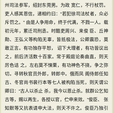
州司法参军，绍封东莞男。为政 宽仁，不行杖罚。
吏人感其恩信，递相约曰：“若犯徐司法杖者，众必
斥罚之。” 由是人争用命，终于代满，不戮一人。载
初元年，累迁司刑丞。时酷吏周兴、来俊 臣、丘神
勣、王弘义等构陷无辜，皆抵极法，公卿震恐，莫
敢正言。有功独存平恕， 诏下大理者，有功皆议出
之，前后济活数十百家。常于殿庭论奏曲直，则天
厉色诘 之，左右莫不悚栗，有功神色不挠，争之弥
切。寻转秋官员外郎，转郎中。俄而凤 阁侍郎任知
古、冬官尚书裴行本等七人被构陷当死，则天谓公
卿曰：“古人以杀止 杀，我今以恩止杀。就群公乞知
古等，赐以再生，各授以官，伫申来效。”俊臣、 张
知默等又抗表请申大法，则天不许之。俊臣乃独引