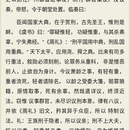
奏，帝怒，令于朝堂处置。临奏曰：
臣闻国家大典，在于赏刑，古先圣王，惟刑是
衅。《虞书》曰：“罪疑惟轻， 功疑惟重，与其杀弗
辜，宁失弗经。”《周礼》：“刑平国用中典，刑乱国
用重典。” 天下太平，应用尧、舜之典。比来有司多
行重法，叙勋必须刻削，论罪务从重科， 非是憎恶
前人，止欲自为身计。今议萧龄之事，有轻有重，
重者流死，轻者请除名。 以龄之受委大籓，赃罪狼
籍，原情取事，死有余辜。然既遣详议，终须近
法。窃惟 议事群官，未尽识议刑本意。律有八议，
并依《周礼》旧文，矜其异于众臣，所以 特制议
法。礼：王族刑于隐者，所以议亲；刑不上大夫，