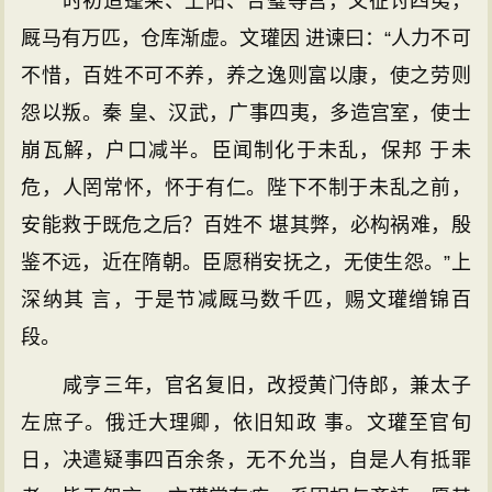
时初造蓬莱、上阳、合璧等宫，又征讨四夷，
厩马有万匹，仓库渐虚。文瓘因 进谏曰：“人力不可
不惜，百姓不可不养，养之逸则富以康，使之劳则
怨以叛。秦 皇、汉武，广事四夷，多造宫室，使士
崩瓦解，户口减半。臣闻制化于未乱，保邦 于未
危，人罔常怀，怀于有仁。陛下不制于未乱之前，
安能救于既危之后？百姓不 堪其弊，必构祸难，殷
鉴不远，近在隋朝。臣愿稍安抚之，无使生怨。”上
深纳其 言，于是节减厩马数千匹，赐文瓘缯锦百
段。
咸亨三年，官名复旧，改授黄门侍郎，兼太子
左庶子。俄迁大理卿，依旧知政 事。文瓘至官旬
日，决遣疑事四百余条，无不允当，自是人有抵罪