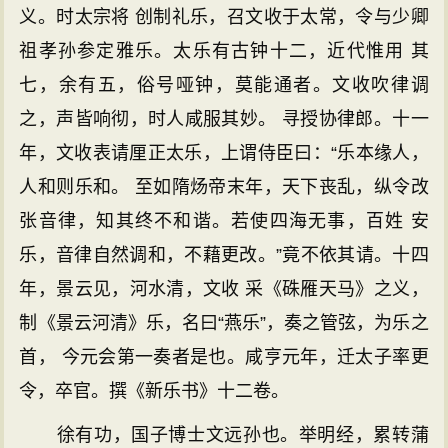
义。时太宗将 创制礼乐，召文收于太常，令与少卿
祖孝孙参定雅乐。太乐有古钟十二，近代惟用 其
七，余有五，俗号哑钟，莫能通者。文收吹律调
之，声皆响彻，时人咸服其妙。 寻授协律郎。十一
年，文收表请厘正太乐，上谓侍臣曰：“乐本缘人，
人和则乐和。 至如隋炀帝末年，天下丧乱，纵令改
张音律，知其终不和谐。若使四海无事，百姓 安
乐，音律自然调和，不藉更改。”竟不依其请。十四
年，景云见，河水清，文收 采《硃雁天马》之义，
制《景云河清》乐，名曰“燕乐”，奏之管弦，为乐之
首， 今元会第一奏者是也。咸亨元年，迁太子率更
令，卒官。撰《新乐书》十二卷。
徐有功，国子博士文远孙也。举明经，累转蒲