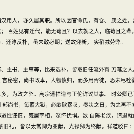
用人，亦久居其职。所以因官命氏，有仓、 庾之姓。
； 百姓见有迁代，能无苟且？以去就之人，临苟且之辈
。还淳反朴，虽未敢必期；送故迎新， 实稍减劳弊。
主书、主事等，比来选补，皆取旧任流外有 刀笔之人
 言秘密，尚书政本，人物攸归，而多用胥徒，恐未尽铨
，为政之弊。高宗遣祥道与正伦详议其事。 时公卿已
 部尚书，每覆大狱，必歔欷累叹，奏决之日，为之再不
祥道性谨慎，既居宰相，深怀忧惧。数 自陈老疾，请退就
依旧礼，皆以太常卿为亚献，光禄卿为终献。祥道驳曰：