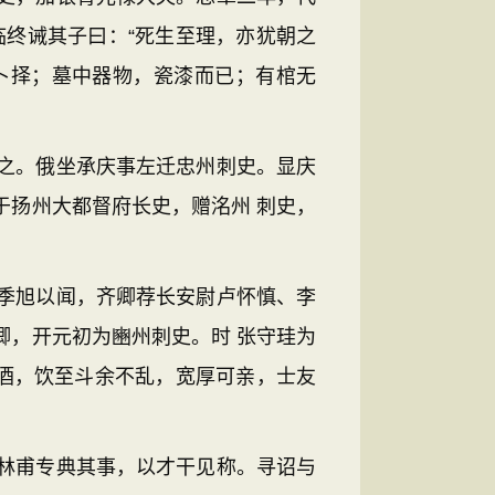
临终诫其子曰：“死生至理，亦犹朝之
卜择；墓中器物，瓷漆而已；有棺无
之。俄坐承庆事左迁忠州刺史。显庆
于扬州大都督府长史，赠洺州 刺史，
季旭以闻，齐卿荐长安尉卢怀慎、李
卿，开元初为豳州刺史。时 张守珪为
好酒，饮至斗余不乱，宽厚可亲，士友
林甫专典其事，以才干见称。寻诏与