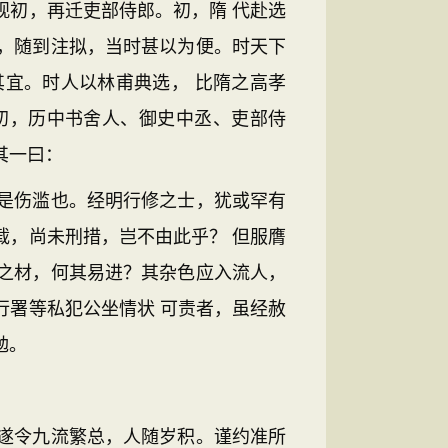
观初，再迁吏部侍郎。初，隋 代赴选
，随到注拟，当时甚以为便。时天下
宜。时人以林甫典选， 比隋之高孝
初，历中书舍人、御史中丞、吏部侍
其一曰：
是伤滥也。经明行修之士，犹或罕有
载，尚未刑措，岂不由此乎？ 但服膺
之材，何其易进？其杂色应入流人，
行署等私犯公坐情状 可责者，虽经赦
勉。
遂令九流繁总，人随岁积。谨约准所