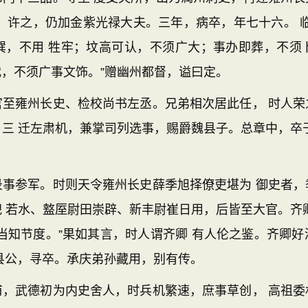
，许之，仍加金紫光禄大夫。三年，病卒，年七十六。 
巽，不用 牲牢；坟高可认，不须广大；事办即葬，不须
，不须广事文饰。”赠幽州都督，谥曰定。
雍州长史、检校尚书左丞。兄弟相次居此任， 时人荣
三 迁左肃机，兼掌司列选事，赐爵魏县子。总章中，卒
参军。时则天令雍州长史薛季旭择僚吏堪为 御史者，
 若水、盩厔尉田崇辟、新丰尉崔日用，后皆至大官。齐
当知节度。”果如其言，时人谓齐卿 有人伦之鉴。齐卿
县公，寻卒。承庆弟孙藏用，别有传。
武德初为内史舍人，时兵机繁速，庶事草创， 高祖委