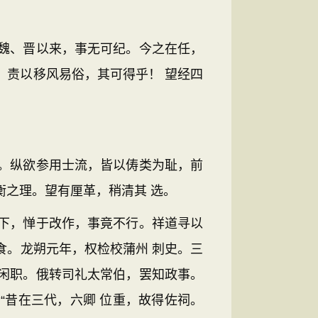
魏、晋以来，事无可纪。今之在任，
，责以移风易俗，其可得乎！ 望经四
。纵欲参用士流，皆以俦类为耻，前
衡之理。望有厘革，稍清其 选。
下，惮于改作，事竟不行。祥道寻以
食。龙朔元年，权检校蒲州 刺史。三
闲职。俄转司礼太常伯，罢知政事。
“昔在三代，六卿 位重，故得佐祠。