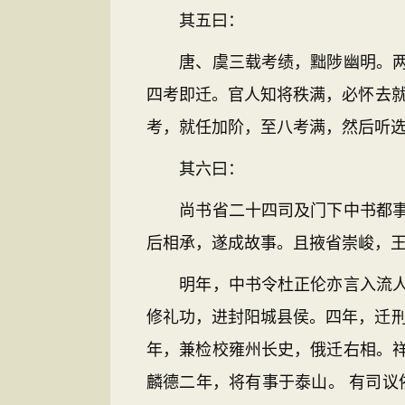
其五曰：
唐、虞三载考绩，黜陟幽明。两汉
四考即迁。官人知将秩满，必怀去就
考，就任加阶，至八考满，然后听选
其六曰：
尚书省二十四司及门下中书都事、
后相承，遂成故事。且掖省崇峻，王
明年，中书令杜正伦亦言入流人多
修礼功，进封阳城县侯。四年，迁刑
年，兼检校雍州长史，俄迁右相。
麟德二年，将有事于泰山。 有司议