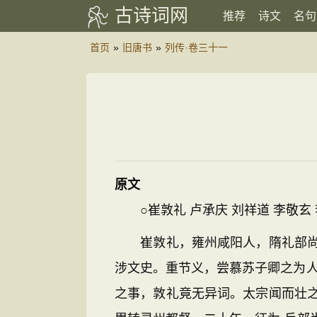
古诗词网
推荐
诗文
名句
首页
»
旧唐书
»
列传·卷三十一
原文
○崔敦礼 卢承庆 刘祥道 李敬玄 
崔敦礼，雍州咸阳人，隋礼部尚书
涉文史。重节义，尝慕苏子卿之为人
之事，敦礼竟无异词。太宗闻而壮