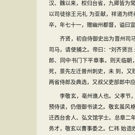
汉、魏以来，权归台省，九卿皆为常
以司徒徐王元礼 为亚献，祥道为
卒，年七十一，赠幽州都督，谥曰
齐贤，初自侍御史出为晋州司马，
司马，请使捕之。帝曰：“刘齐贤岂
郎、同中书门下平章事。则天临朝
死，景先左迁普州刺史，未 到，又
两省侍郎及典选，又叔父吏部郎中应
李敬玄，亳州谯人也。父孝节，谷
预侍读，仍借御书读之。敬玄虽风格
迁西台舍人、弘文馆学士。总章二
务才，敬玄以曹事委之。仁祎 始造