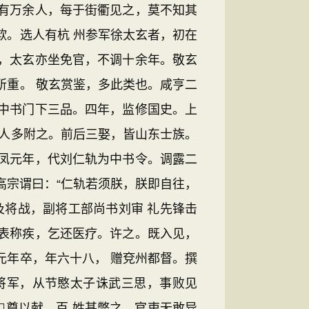
有万余人，每于街衢见之，莫不知其
欺。选人有杭 州参军徐太玄者，初在
，太玄亦坐免官，不调十余年。敬玄
所重。 敬玄赏鉴，多此类也。咸亨二
中书门下三品。四年，监修国史。上
 人多附之。前后三娶，皆山东士族。
凤元年，代刘仁轨为中书令。调露二
高宗谓曰：“仁轨若须朕，朕即自往，
及将战，副将工部尚书刘审 礼先锋击
表称疾，乞还医疗。许之。既入见，
元年卒，年六十八， 赠兗州都督。撰
将军，从节愍太子诛武三思，事败见
尊以献，百 姓甚弊之，官吏无敢异