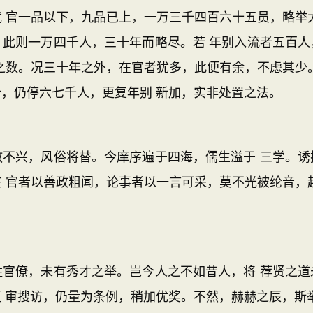
 官一品以下，九品已上，一万三千四百六十五员，略举
。此则一万四千人，三十年而略尽。若 年别入流者五百人
之数。况三十年之外，在官者犹多，此便有余，不虑其少
，仍停六七千人，更复年别 新加，实非处置之法。
兴，风俗将替。今庠序遍于四海，儒生溢于 三学。诱
 官者以善政粗闻，论事者以一言可采，莫不光被纶音，
僚，未有秀才之举。岂今人之不如昔人，将 荐贤之道
 审搜访，仍量为条例，稍加优奖。不然，赫赫之辰，斯