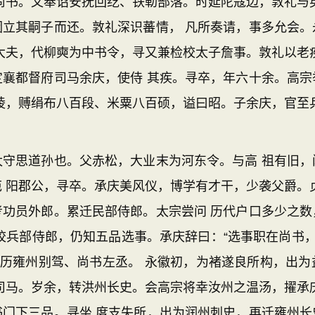
尚书。又奉诏安抚回纥、铁勒部落。时延陀寇边，敦礼与
因立其嗣子而还。敦礼深识蕃情， 凡所奏请，事多允会。
大夫，代柳奭为中书令，寻又兼检校太子詹事。敦礼以老
定襄都督府司马余庆，使侍 其疾。寻卒，年六十余。高宗
陵，赙绢布八百段、米粟八百硕，谥曰昭。子余庆，官至
思道孙也。父赤松，大业末为河东令。与高 祖有旧，
 阳郡公，寻卒。承庆美风仪，博学有才干，少袭父爵。
考功员外郎。累迁民部侍郎。太宗尝问 历代户口多少之数
校兵部侍郎，仍知五品选事。承庆辞曰：“选事职在尚书，
俄历雍州别驾、尚书左丞。 永徽初，为褚遂良所构，出
司马。岁余，转洪州长史。会高宗将幸汝州之温汤，擢承
书门下三品。寻坐 度支失所，出为润州刺史，再迁雍州长