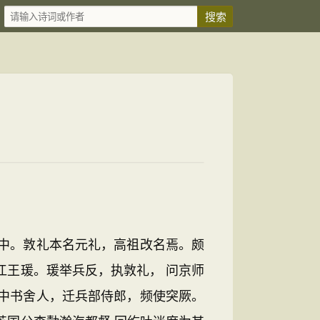
中。敦礼本名元礼，高祖改名焉。颇
江王瑗。瑗举兵反，执敦礼， 问京师
中书舍人，迁兵部侍郎，频使突厥。