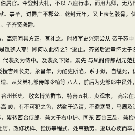
伯属官。今登封大礼，不以 八座行事，而用九卿，无乃
终献。事毕，进爵广平郡公。乾封元年，又上表乞骸骨，优
宣。子齐贤袭爵。
高宗闻其方正，甚礼之。时将军史兴宗尝从 帝于苑中
 是觅鹞人耶！卿何以此待之？”遂止。齐贤后避章怀太子
，代裴炎为侍中。及裴炎下狱，景先 与凤阁侍郎胡元范
贬授吉州长史。永昌年，为酷吏所陷，系于狱，自缢死，
道、从父弟礼部侍郎令植等 八人，前后为吏部郎中员外
州长史。敬玄博览群书，特善五礼。贞观末， 高宗在
高 峻，有不可犯之色，然勤于造请，不避寒暑，马周及
年，累转西台侍郎，兼太子右中护、同东 西台三品，兼检
姓历，改修状样、铨历等程式，处事勤劳，遂以心疾而卒