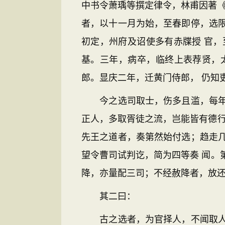
中书令萧瑀等撰定律令，林甫因著《
者，以十一月为始，至春即停，选
初定，州府及诏使多有赤牒授 官
基。三年，病卒，临终上表荐贤，
郎。显庆二年，迁黄门侍郎， 仍知
今之选司取士，伤多且滥，每年入
正人，多取胥徒之流，岂能皆有德行
先王之道者，奏第然始付选；趋走
望令曹司试判讫，简为四等奏 闻。
降，亦量配三司；不经赦降者，放还
其二曰：
古之选者，为官择人，不闻取人多