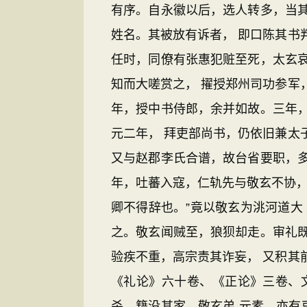
有序。自永徽以后，选人转多，当
姓名。其被放有诉者， 即口陈其书
任时，同僚有张惠犯赃至死，太玄
知而大嗟赏之， 擢授郑州司功参军
年，授中书侍郎，余并如故。三年
元二年， 拜吏部尚书，仍依旧兼太
又与赵郡李氏合谱，故台省要职，
年，吐蕃入寇，仁轨先与敬玄不协，
卿不得辞也。”竟以敬玄为洮河道大
之。敬玄闻贼至，狼狈却走。审礼
验疾不重，高宗责其诈妄， 又积其
《礼论》六十卷、《正论》三卷、
杀，籍没其家。敬玄弟 元素，亦有