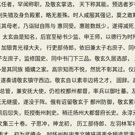
其任者，罕闻称职，及敬玄掌选， 天下称其能。预选者岁
判失错及身负殿累，略无差殊。时人咸服其强记，莫之敢
哀其母老，乃诣狱自陈与 惠同受。惠赃数既少，遂得减死
，太玄由是知名，后官至秘书少监、申王师，以德行为时
，加银青光禄大夫， 行吏部侍郎，依旧兼太子右庶子、同
子左庶子，监修国史、同中书门下三品。敬玄久居选部，
多是其同族 婚媾之家。高宗知而不悦，然犹不彰其过。仪
遂奏请敬玄镇守西边。敬玄自以素非边将之才， 固辞。
 总管，兼安抚大使，仍检校鄯州都督，率兵以御吐蕃。
既无继援，遂没于阵。俄有诏留敬玄于 鄯州防御，敬玄累
前后愆失，贬授衡州刺史。稍迁扬州大都督府长史。永淳
文集三十卷。子思冲，神龙初， 历工部侍郎、左羽林军
吏才，初为武德令。时怀州刺史李文暕将调率金银造常满