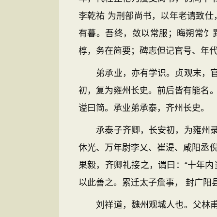
李乾祐 为刑部尚书，以年老请致仕
有暮。吾终，敛以常服；晦朔常饣
椁，务在简要；碑志但记官号、年代
弟承业，亦有学识。贞观末，官至
初，复为雍州长史。前后皆有能名。
谥曰简。承业弟承泰，齐州长史。
承泰子齐卿，长安初，为雍州录事
休光、万年尉李乂、崔湜、咸阳丞倪
果毅，齐卿礼接之，谓曰：“十年内
以此善之。累迁太子詹事， 封广阳
刘祥道，魏州观城人也。父林甫，