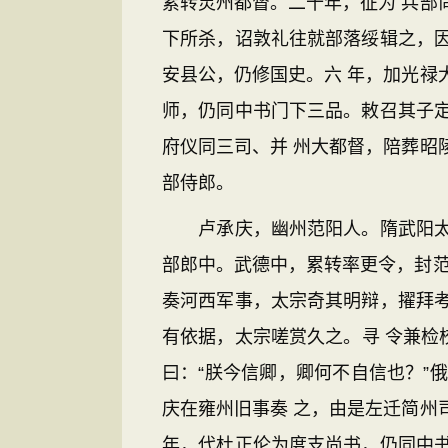
累转灵州都督。二十年，征为 兵部
下所杀，诏敦礼往就部落绥辑之，
安县公，仍修国史。六 年，加光禄
师，仍同中书门下三品。敕召其子
府仪同三司、并 州大都督，陪葬昭
部侍郎。
卢承庆，幽州范阳人。隋武阳太守
部郎中。武德中，累转率更令，封范
奏河西军事，太宗奇其明辩，擢拜
有依据，太宗嗟赏久之。寻 令兼检
曰：“朕今信卿，卿何不自信也？”
庆在雍州旧事奏 之，由是左迁简州
年，代杜正伦为度支尚书，仍同中