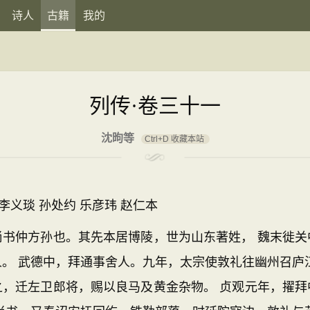
诗人
古籍
我的
列传·卷三十一
沈昫等
Ctrl+D 收藏本站
李义琰 孙处约 乐彦玮 赵仁本
仲方孙也。其先本居博陵，世为山东著姓， 魏末徙关
。 武德中，拜通事舍人。九年，太宗使敦礼往幽州召庐
之，迁左卫郎将，赐以良马及黄金杂物。 贞观元年，擢拜