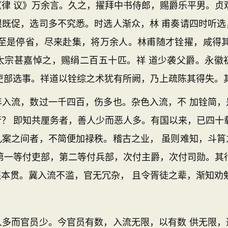
律 议》万余言。久之，擢拜中书侍郎，赐爵乐平男。贞
限既促，选司多不究悉。时选人渐众，林 甫奏请四时听选
，至是停省，尽来赴集，将万余人。林甫随才铨擢，咸得其
太宗甚嘉悼之，赐绢二百五十匹。祥 道少袭父爵。永徽
吏部选事。祥道以铨综之术犹有所阙，乃上疏陈其得失。
流，数过一千四百，伤多也。杂色入流，不 加铨简，
？ 即知共厘务者，善人少而恶人多。有国以来，已四十
几案之间者，不简便加禄秩。稽古之业， 虽则难知，斗筲
第一等付吏部，第二等付兵部，次付主爵，次付司勋。其
本贯。冀入流不滥，官无冗杂， 且令胥徒之辈，渐知劝
而官员少。今官员有数，入流无限，以有数 供无限，