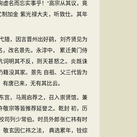
徇虚名而忘实事乎！”高宗从其议，竟
制加金 紫光禄大夫，听致仕。其年
弋猎，因言晋州出好鹞，刘齐贤见为
名，改名景先。永淳中， 累迁黄门侍
抗词明其不反，则天甚怒之。炎既诛
仍籍没其家。景先 自祖、父三代皆为
，有唐已来，无有其比云。
东宫，马周启荐之，召入崇贤馆，兼
许敬宗等皆推荐延誉之。乾封 初，历
校司列少常伯。时员外郎张仁祎有时
。敬玄因仁祎之法， 典选累年，铨综