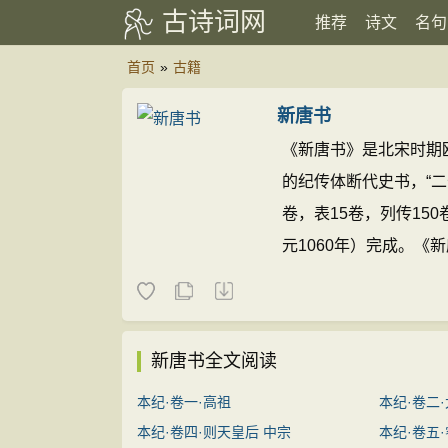
古诗词网
推荐
诗文
名句
首页
»
古籍
新唐书
《新唐书》是北宋时期
的纪传体断代史书，“二
卷，表15卷，列传15
元1060年）完成。
统论述唐代府兵等军事
以后《宋史》等所沿袭
新唐书全文阅读
本纪·卷一·高祖
本纪·卷二
本纪·卷四·则天皇后 中宗
本纪·卷五·