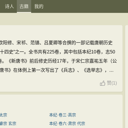
诗人
古籍
我的
欧阳修、宋祁、范镇、吕夏卿等合撰的一部记载唐朝历史
十四史”之一。全书共有225卷，其中包括本纪10卷，志50
0卷。《新唐书》前后修史历经17年，于宋仁宗嘉祐五年（公
《新唐书》在体例上第一次写出了《兵志》、《选举志》，系
制度和科举制度。这是我国正史体裁史书的一大开创，为
赞
(
1)
。
·太宗
本纪·卷三·高宗
睿宗 玄宗
本纪·卷六·肃宗 代宗