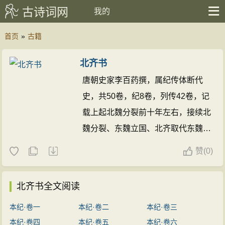
古诗词网
我的
首页
»
古籍
北齐书
唐朝史家李百药撰，属纪传体断代
史，共50卷，纪8卷，列传42卷，记
载上起北魏分裂前十年左右，接续北
魏分裂、东魏立国、北齐取代东魏，
下迄北齐亡国，前后约五十馀年史
赞
(
0)
实，而以记北齐历史为主。
北齐书全文阅读
本纪·卷一
本纪·卷二
本纪·卷三
本纪·卷四
本纪·卷五
本纪·卷六