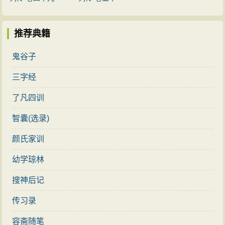
推荐典籍
鬼谷子
三字经
了凡四训
智囊(选录)
颜氏家训
幼学琼林
搜神后记
传习录
容斋随笔